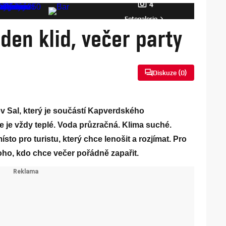
4
Fotogalerie
 den klid, večer party
Diskuze (
0
)
v Sal, který je součástí Kapverdského
e je vždy teplé. Voda průzračná. Klima suché.
sto pro turistu, který chce lenošit a rozjímat. Pro
 toho, kdo chce večer pořádně zapařit.