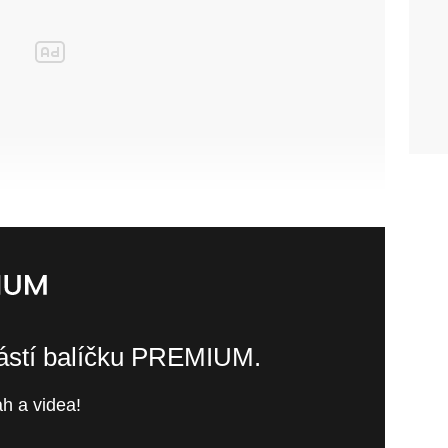
částí balíčku PREMIUM.
h a videa!