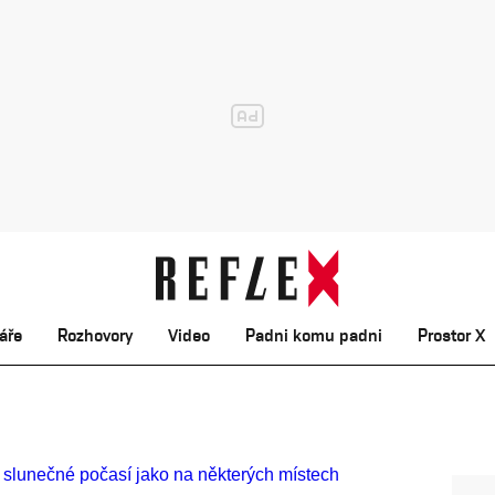
áře
Rozhovory
Video
Padni komu padni
Prostor X