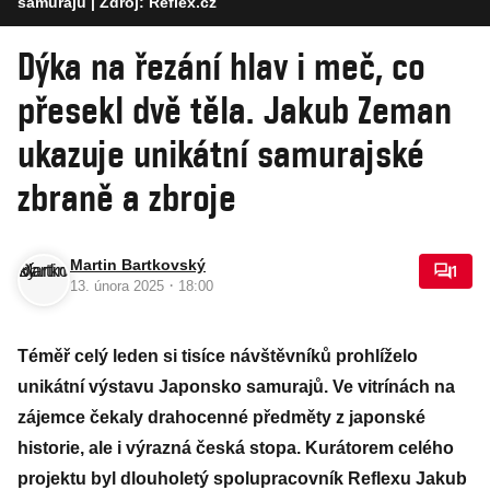
samurajů
| Zdroj: Reflex.cz
Dýka na řezání hlav i meč, co
přesekl dvě těla. Jakub Zeman
ukazuje unikátní samurajské
zbraně a zbroje
Martin Bartkovský
1
·
13. února 2025
18:00
Téměř celý leden si tisíce návštěvníků prohlíželo
unikátní výstavu Japonsko samurajů. Ve vitrínách na
zájemce čekaly drahocenné předměty z japonské
historie, ale i výrazná česká stopa. Kurátorem celého
projektu byl dlouholetý spolupracovník Reflexu Jakub