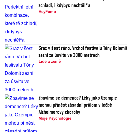
zchladí, i kdybys nechtěl*a
HeyFomo
Sraz v šest ráno. Vrchol festivalu Tóny Dolomit
zazní za úsvitu ve 3000 metrech
Lidé a země
Zbavíme se demence? Léky jako Ozempic
mohou přinést zásadní průlom v léčbě
Alzheimerovy choroby
Moje Psychologie