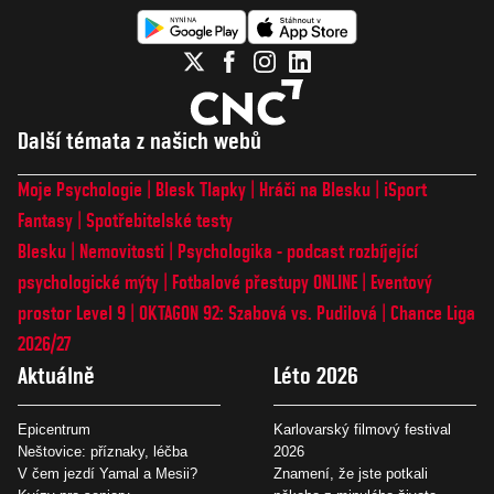
Další témata z našich webů
Moje Psychologie
Blesk Tlapky
Hráči na Blesku
iSport
Fantasy
Spotřebitelské testy
Blesku
Nemovitosti
Psychologika - podcast rozbíjející
psychologické mýty
Fotbalové přestupy ONLINE
Eventový
prostor Level 9
OKTAGON 92: Szabová vs. Pudilová
Chance Liga
2026/27
Aktuálně
Léto 2026
Epicentrum
Karlovarský filmový festival
Neštovice: příznaky, léčba
2026
V čem jezdí Yamal a Mesii?
Znamení, že jste potkali