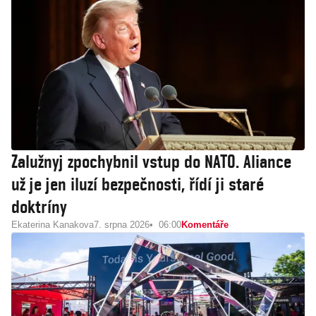
Zalužnyj zpochybnil vstup do NATO. Aliance
už je jen iluzí bezpečnosti, řídí ji staré
doktríny
Ekaterina Kanakova
7. srpna 2026
06:00
Komentáře