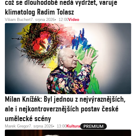
což se dlouhodobě nedá vydržet, varuje
klimatolog Radim Tolasz
Viliam Buchert
7. srpna 2026
12:00
Video
Milan Knížák: Byl jednou z nejvýraznějších,
ale i nejkontroverznějších postav české
umělecké scény
Marek Gregor
7. srpna 2026
13:00
Kultura