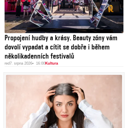
Propojení hudby a krásy. Beauty zóny vám
dovolí vypadat a cítit se dobře i během
několikadenních festivalů
red
7. srpna 2026
16:00
Kultura