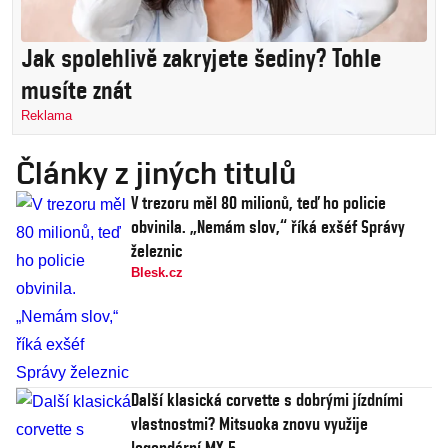
Jak spolehlivě zakryjete šediny? Tohle
musíte znát
Reklama
Články z jiných titulů
V trezoru měl 80 milionů, teď ho policie
obvinila. „Nemám slov,“ říká exšéf Správy
železnic
Blesk.cz
Další klasická corvette s dobrými jízdními
vlastnostmi? Mitsuoka znovu využije
legendární MX-5