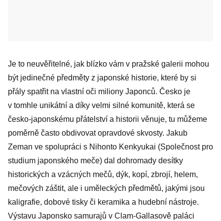
Je to neuvěřitelné, jak blízko vám v pražské galerii mohou
být jedinečné předměty z japonské historie, které by si
přály spatřit na vlastní oči miliony Japonců. Česko je
v tomhle unikátní a díky velmi silné komunitě, která se
česko-japonskému přátelství a historii věnuje, tu můžeme
poměrně často obdivovat opravdové skvosty. Jakub
Zeman ve spolupráci s Nihonto Kenkyukai (Společnost pro
studium japonského meče) dal dohromady desítky
historických a vzácných mečů, dýk, kopí, zbrojí, helem,
mečových záštit, ale i uměleckých předmětů, jakými jsou
kaligrafie, dobové tisky či keramika a hudební nástroje.
Výstavu Japonsko samurajů v Clam-Gallasově paláci