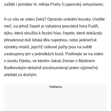
zaštítil i primátor hl. města Prahy či japonský velvyslanec.
A co vás ve videu čeká? Opravdu unikátní kousky. Uvidíte
meč, na jehož čepeli je vykalena posvátná hora Fudži,
dýku, která sloužila k řezání hlav, čepele, které dokázaly
přeseknout dvě lidská těla najednou, nebo jedinečné
výrobky mistrů, jejichž celkové počty jsou na světě
zastoupeny jen v jednotkách kusů. Podívejte se na video
v úvodu článku, ve kterém Jakub Zeman s Martinem
Bartkovským detailně prozkoumávají jeden výjimečný
artefakt za druhým.