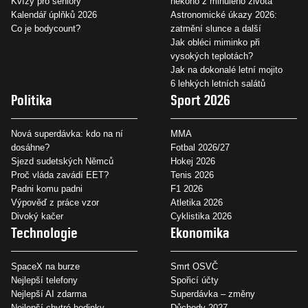
Kvízy pro seniory
někoho z minulého života
Kalendář úplňků 2026
Astronomické úkazy 2026:
Co je bodycount?
zatmění slunce a další
Jak obléci miminko při
vysokých teplotách?
Jak na dokonalé letní mojito
6 lehkých letních salátů
Politika
Sport 2026
Nová superdávka: kdo na ní
MMA
dosáhne?
Fotbal 2026/27
Sjezd sudetských Němců
Hokej 2026
Proč vláda zavádí EET?
Tenis 2026
Padni komu padni
F1 2026
Výpověď z práce vzor
Atletika 2026
Divoký kačer
Cyklistika 2026
Technologie
Ekonomika
SpaceX na burze
Smrt OSVČ
Nejlepší telefony
Spořicí účty
Nejlepší AI zdarma
Superdávka – změny
Nejlepší chytré hodinky
Důchody 2027