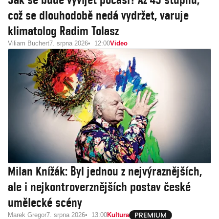
což se dlouhodobě nedá vydržet, varuje
klimatolog Radim Tolasz
Viliam Buchert
7. srpna 2026
12:00
Video
Milan Knížák: Byl jednou z nejvýraznějších,
ale i nejkontroverznějších postav české
umělecké scény
Marek Gregor
7. srpna 2026
13:00
Kultura