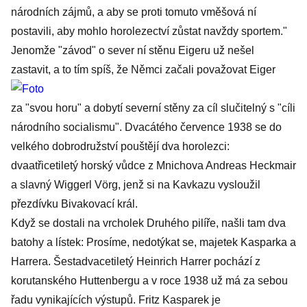
národních zájmů, a aby se proti tomuto vměšová ní
postavili, aby mohlo horolezectví zůstat navždy sportem."
Jenomže "závod" o sever ní stěnu Eigeru už nešel
zastavit, a to tím spíš, že Němci začali považovat Eiger
za "svou horu" a dobytí severní stěny za cíl slučitelný s "cíli
národního socialismu". Dvacátého července 1938 se do
velkého dobrodružství pouštějí dva horolezci:
dvaatřicetiletý horský vůdce z Mnichova Andreas Heckmair
a slavný Wiggerl Vörg, jenž si na Kavkazu vysloužil
přezdívku Bivakovací král.
Když se dostali na vrcholek Druhého pilíře, našli tam dva
batohy a lístek: Prosíme, nedotýkat se, majetek Kasparka a
Harrera. Šestadvacetiletý Heinrich Harrer pochází z
korutanského Huttenbergu a v roce 1938 už má za sebou
řadu vynikajících výstupů. Fritz Kasparek je