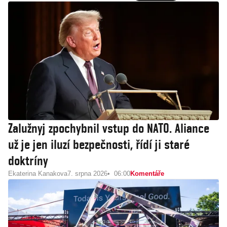
Zalužnyj zpochybnil vstup do NATO. Aliance
už je jen iluzí bezpečnosti, řídí ji staré
doktríny
Ekaterina Kanakova
7. srpna 2026
06:00
Komentáře