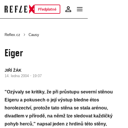
Předplatné
Reflex.cz
Causy
Eiger
JIŘÍ ŽÁK
·
14. ledna 2004
19:07
"Ozývaly se kritiky, že při průstupu severní stěnou
Eigeru a pokusech o její výstup bledne étos
horolezectví, protože tato stěna se stala arénou,
divadlem v přírodě, na němž lze sledovat každičký
pohyb herců," napsal jeden z hrdinů této stěny,