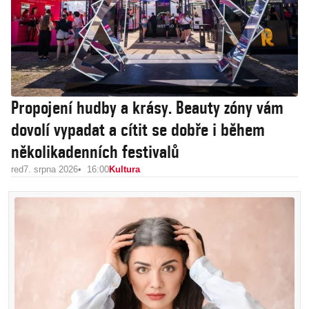
Propojení hudby a krásy. Beauty zóny vám
dovolí vypadat a cítit se dobře i během
několikadenních festivalů
red
7. srpna 2026
16:00
Kultura