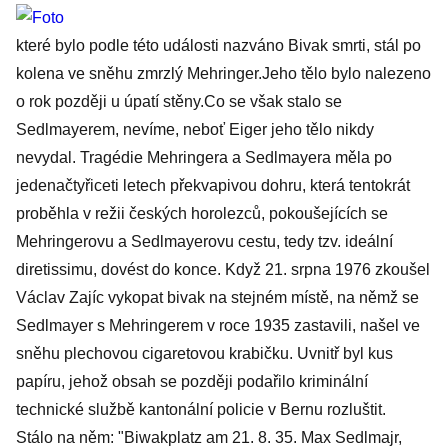
které bylo podle této události nazváno Bivak smrti, stál po
kolena ve sněhu zmrzlý Mehringer.Jeho tělo bylo nalezeno
o rok později u úpatí stěny.Co se však stalo se
Sedlmayerem, nevíme, neboť Eiger jeho tělo nikdy
nevydal. Tragédie Mehringera a Sedlmayera měla po
jedenačtyřiceti letech překvapivou dohru, která tentokrát
proběhla v režii českých horolezců, pokoušejících se
Mehringerovu a Sedlmayerovu cestu, tedy tzv. ideální
diretissimu, dovést do konce. Když 21. srpna 1976 zkoušel
Václav Zajíc vykopat bivak na stejném místě, na němž se
Sedlmayer s Mehringerem v roce 1935 zastavili, našel ve
sněhu plechovou cigaretovou krabičku. Uvnitř byl kus
papíru, jehož obsah se později podařilo kriminální
technické službě kantonální policie v Bernu rozluštit.
Stálo na něm: "Biwakplatz am 21. 8. 35. Max Sedlmajr,