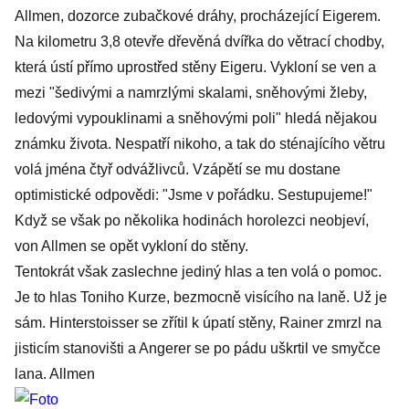
Allmen, dozorce zubačkové dráhy, procházející Eigerem.
Na kilometru 3,8 otevře dřevěná dvířka do větrací chodby,
která ústí přímo uprostřed stěny Eigeru. Vykloní se ven a
mezi "šedivými a namrzlými skalami, sněhovými žleby,
ledovými vypouklinami a sněhovými poli" hledá nějakou
známku života. Nespatří nikoho, a tak do sténajícího větru
volá jména čtyř odvážlivců. Vzápětí se mu dostane
optimistické odpovědi: "Jsme v pořádku. Sestupujeme!"
Když se však po několika hodinách horolezci neobjeví,
von Allmen se opět vykloní do stěny.
Tentokrát však zaslechne jediný hlas a ten volá o pomoc.
Je to hlas Toniho Kurze, bezmocně visícího na laně. Už je
sám. Hinterstoisser se zřítil k úpatí stěny, Rainer zmrzl na
jisticím stanovišti a Angerer se po pádu uškrtil ve smyčce
lana. Allmen