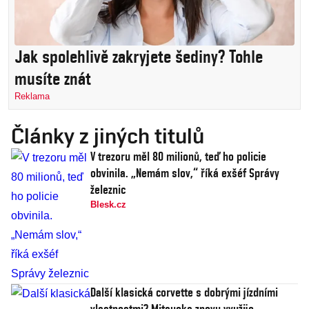
Jak spolehlivě zakryjete šediny? Tohle
musíte znát
Reklama
Články z jiných titulů
V trezoru měl 80 milionů, teď ho policie
obvinila. „Nemám slov,“ říká exšéf Správy
železnic
Blesk.cz
Další klasická corvette s dobrými jízdními
vlastnostmi? Mitsuoka znovu využije