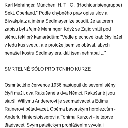
Karl Mehringer. München. H. T . G . (Hochtouristengruppe)
Sekt. Oberland." Podle chybného prav opisu slov a
Biwakplatz a jména Sedlmayer lze soudit, že autorem
zápisu byl zřejmě Mehringer. Když se Zajíc vrátil pod
stěnu, řekl prý kamarádům: "Vedle plechové krabičky ležel
v ledu kus svetru, ale protože jsem se obával, abych
nenašel kostru Sedlmay era, dál jsem nehrabal ..."
SMRTELNÉ SÓLO PRO TONIHO KURZE
Osmnáctého července 1936 nastupují do severní stěny
čtyři muži, dva Rakušané a dva Němci. Rakušané jsou
starší. Willymu Andererovi je sedmadvacet a Edimu
Rainerovi pětadvacet. Oběma bavorským horolezcům -
Anderlu Hinterstoisserovi a Tonimu Kurzovi - je teprve
třiadvacet. Svým patetickým prohlášením vyvolali