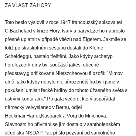
ZA VLAST, ZA HORY
Toto heslo vyslovil v roce 1947 francouzský spisova tel
G.Bachelard v knize Hory, tvary a barvy.Lze ho naprosto
přesně uplatnit v případě vítězů nad Eigerem. Jakmile se
totiž po strastiplném sestupu dostali do Kleine
Scheideggu, nastalo třeštění. Jako kdyby archetyp
horolezce-hrdiny byl součástí jakési obecné
představy,glorifikované Nietszcheovou filozofií: "Mimov
olně, jako kdyby nebylo nic přirozenějšího,byli jsme v
pokušení umístit řecké hrdiny do tohoto úžasného světa s
ostrými konturami." Po gala večeru, který uspořádal
německý velvyslanec v Bernu, odjel
Heckmair,Harrer,Kasparek a Vörg do Mnichova.
Slavnostního přivítání se jim dostalo v santhofenském
středisku NSDAP.Pak přišlo pozvání od samotného