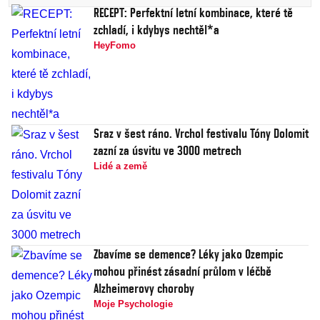
RECEPT: Perfektní letní kombinace, které tě
zchladí, i kdybys nechtěl*a
HeyFomo
Sraz v šest ráno. Vrchol festivalu Tóny Dolomit
zazní za úsvitu ve 3000 metrech
Lidé a země
Zbavíme se demence? Léky jako Ozempic
mohou přinést zásadní průlom v léčbě
Alzheimerovy choroby
Moje Psychologie