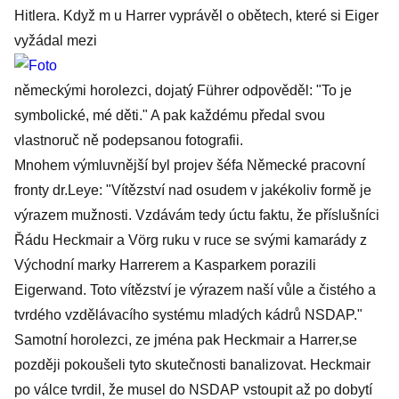
Hitlera. Když m u Harrer vyprávěl o obětech, které si Eiger
vyžádal mezi
německými horolezci, dojatý Führer odpověděl: "To je
symbolické, mé děti." A pak každému předal svou
vlastnoruč ně podepsanou fotografii.
Mnohem výmluvnější byl projev šéfa Německé pracovní
fronty dr.Leye: "Vítězství nad osudem v jakékoliv formě je
výrazem mužnosti. Vzdávám tedy úctu faktu, že příslušníci
Řádu Heckmair a Vörg ruku v ruce se svými kamarády z
Východní marky Harrerem a Kasparkem porazili
Eigerwand. Toto vítězství je výrazem naší vůle a čistého a
tvrdého vzdělávacího systému mladých kádrů NSDAP."
Samotní horolezci, ze jména pak Heckmair a Harrer,se
později pokoušeli tyto skutečnosti banalizovat. Heckmair
po válce tvrdil, že musel do NSDAP vstoupit až po dobytí