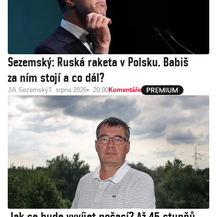
Sezemský: Ruská raketa v Polsku. Babiš
za ním stojí a co dál?
Jiří Sezemský
7. srpna 2026
20:00
Komentáře
Jak se bude vyvíjet počasí? Až 45 stupňů,