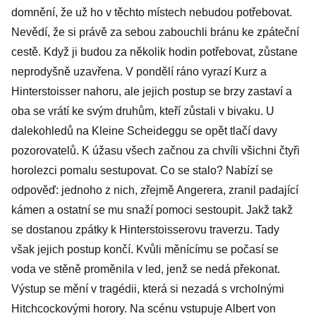
domnění, že už ho v těchto místech nebudou potřebovat.
Nevědí, že si právě za sebou zabouchli bránu ke zpáteční
cestě. Když ji budou za několik hodin potřebovat, zůstane
neprodyšně uzavřena. V pondělí ráno vyrazí Kurz a
Hinterstoisser nahoru, ale jejich postup se brzy zastaví a
oba se vrátí ke svým druhům, kteří zůstali v bivaku. U
dalekohledů na Kleine Scheideggu se opět tlačí davy
pozorovatelů. K úžasu všech začnou za chvíli všichni čtyři
horolezci pomalu sestupovat. Co se stalo? Nabízí se
odpověď: jednoho z nich, zřejmě Angerera, zranil padající
kámen a ostatní se mu snaží pomoci sestoupit. Jakž takž
se dostanou zpátky k Hinterstoisserovu traverzu. Tady
však jejich postup končí. Kvůli měnícímu se počasí se
voda ve stěně proměnila v led, jenž se nedá překonat.
Výstup se mění v tragédii, která si nezadá s vrcholnými
Hitchcockovými horory. Na scénu vstupuje Albert von