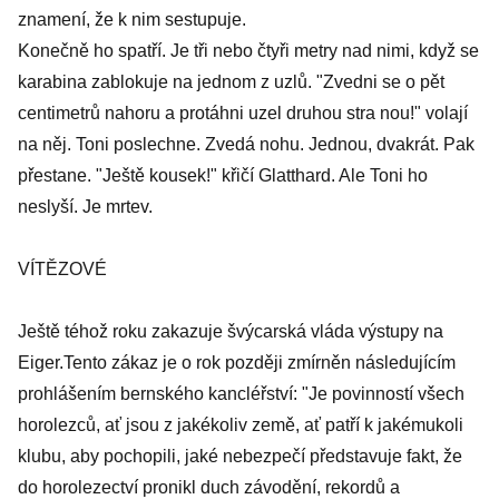
znamení, že k nim sestupuje.
Konečně ho spatří. Je tři nebo čtyři metry nad nimi, když se
karabina zablokuje na jednom z uzlů. "Zvedni se o pět
centimetrů nahoru a protáhni uzel druhou stra nou!" volají
na něj. Toni poslechne. Zvedá nohu. Jednou, dvakrát. Pak
přestane. "Ještě kousek!" křičí Glatthard. Ale Toni ho
neslyší. Je mrtev.
VÍTĚZOVÉ
Ještě téhož roku zakazuje švýcarská vláda výstupy na
Eiger.Tento zákaz je o rok později zmírněn následujícím
prohlášením bernského kancléřství: "Je povinností všech
horolezců, ať jsou z jakékoliv země, ať patří k jakémukoli
klubu, aby pochopili, jaké nebezpečí představuje fakt, že
do horolezectví pronikl duch závodění, rekordů a