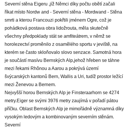
Severní stěna Eigeru ,jíž Němci díky počtu obětí začali
říkat místo Nordw and - Severní stěna - Mordwand - Stěna
smrti a kterou Francouzi pokřtili jménem Ogre, což je
pohádková postava obra lidožrouta, měla skutečně
všechny předpoklady stát se amfiteátrem, v němž se
horolezectví proměnilo z osamělého sportu v jeviště, na
kterém se často skloňovalo slovo senzace. Samotná hora
je součástí masívu Bernských Alp,jehož hřeben se táhne
mezi řekami Rhônou a Aarou a pokrývá území
švýcarských kantonů Bern, Wallis a Uri, tudíž prostor ležící
mezi Ženevou a Bernem.
Nejvyšší horou Bernských Alp je Finsteraarhorn se 4274
metry.Eiger se svými 3976 metry zaujímá v pořadí pátou
příčku. Oblast Bernských Alp je mimořádně významná díky
vysokým ledovým a kombinovaným severním stěnám.
Severní