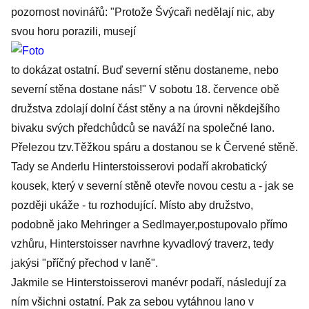
pozornost novinářů: "Protože Švýcaři nedělají nic, aby
svou horu porazili, musejí
to dokázat ostatní. Buď severní stěnu dostaneme, nebo
severní stěna dostane nás!" V sobotu 18. července obě
družstva zdolají dolní část stěny a na úrovni někdejšího
bivaku svých předchůdců se naváží na společné lano.
Přelezou tzv.Těžkou spáru a dostanou se k Červené stěně.
Tady se Anderlu Hinterstoisserovi podaří akrobatický
kousek, který v severní stěně otevře novou cestu a - jak se
později ukáže - tu rozhodující. Místo aby družstvo,
podobně jako Mehringer a Sedlmayer,postupovalo přímo
vzhůru, Hinterstoisser navrhne kyvadlový traverz, tedy
jakýsi "příčný přechod v laně".
Jakmile se Hinterstoisserovi manévr podaří, následují za
ním všichni ostatní. Pak za sebou vytáhnou lano v