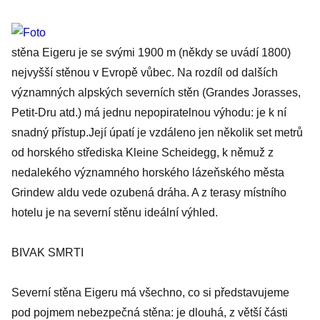
stěna Eigeru je se svými 1900 m (někdy se uvádí 1800)
nejvyšší stěnou v Evropě vůbec. Na rozdíl od dalších
významných alpských severních stěn (Grandes Jorasses,
Petit-Dru atd.) má jednu nepopiratelnou výhodu: je k ní
snadný přístup.Její úpatí je vzdáleno jen několik set metrů
od horského střediska Kleine Scheidegg, k němuž z
nedalekého významného horského lázeňského města
Grindew aldu vede ozubená dráha. A z terasy místního
hotelu je na severní stěnu ideální výhled.
BIVAK SMRTI
Severní stěna Eigeru má všechno, co si představujeme
pod pojmem nebezpečná stěna: je dlouhá, z větší části