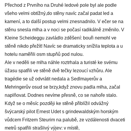
Přechod z Prvního na Druhé ledové pole byl ale podle
všeho velmi obtížný,do stěny navíc začal padat led a
kamení, a to další postup velmi znesnadnilo. V ečer se na
stěnu snesla mlha a v noci se počasí radikálně změnilo. V
Kleine Scheideggu zavládlo zděšení: bouři nemohl ve
stěně nikdo přežít! Navíc se dramaticky snížila teplota a u
hotelu naměřili osm stupňů pod nulou.
Ale v neděli se mlha náhle roztrhala a turisté ke svému
úžasu spatřili ve stěně dvě tečky lezoucí vzhůru. Ale
tragédie se už odvrátit nedala a Sedlmayerův a
Mehringerův osud se brzy,když znovu padla mlha, začal
naplňovat. Dodnes nevíme přesně, co se nahoře stalo.
Když se o měsíc později ke stěně přiblížil odvážný
švýcarský pilot Ernest Udet s grindewaldským horským
vůdcem Fritzem Steurim na palubě, ze vzdálenosti dvaceti
metrů spatřili strašlivý výjev: v místě,