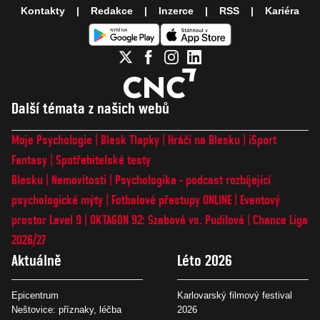
Kontakty
Redakce
Inzerce
RSS
Kariéra
Další témata z našich webů
Moje Psychologie
Blesk Tlapky
Hráči na Blesku
iSport
Fantasy
Spotřebitelské testy
Blesku
Nemovitosti
Psychologika - podcast rozbíjející
psychologické mýty
Fotbalové přestupy ONLINE
Eventový
prostor Level 9
OKTAGON 92: Szabová vs. Pudilová
Chance Liga
2026/27
Aktuálně
Léto 2026
Epicentrum
Karlovarský filmový festival
Neštovice: příznaky, léčba
2026