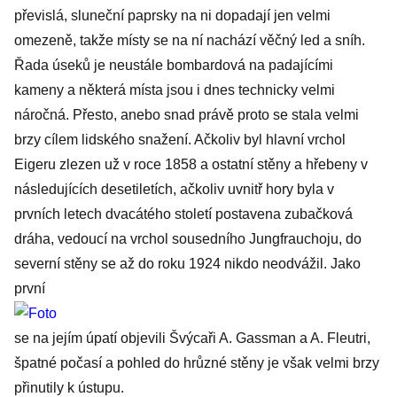
převislá, sluneční paprsky na ni dopadají jen velmi
omezeně, takže místy se na ní nachází věčný led a sníh.
Řada úseků je neustále bombardová na padajícími
kameny a některá místa jsou i dnes technicky velmi
náročná. Přesto, anebo snad právě proto se stala velmi
brzy cílem lidského snažení. Ačkoliv byl hlavní vrchol
Eigeru zlezen už v roce 1858 a ostatní stěny a hřebeny v
následujících desetiletích, ačkoliv uvnitř hory byla v
prvních letech dvacátého století postavena zubačková
dráha, vedoucí na vrchol sousedního Jungfrauchoju, do
severní stěny se až do roku 1924 nikdo neodvážil. Jako
první
se na jejím úpatí objevili Švýcaři A. Gassman a A. Fleutri,
špatné počasí a pohled do hrůzné stěny je však velmi brzy
přinutily k ústupu.