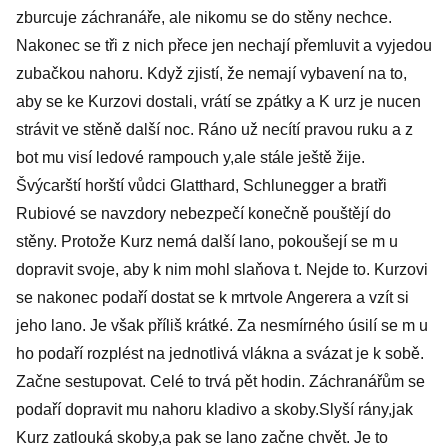
zburcuje záchranáře, ale nikomu se do stěny nechce.
Nakonec se tři z nich přece jen nechají přemluvit a vyjedou
zubačkou nahoru. Když zjistí, že nemají vybavení na to,
aby se ke Kurzovi dostali, vrátí se zpátky a K urz je nucen
strávit ve stěně další noc. Ráno už necítí pravou ruku a z
bot mu visí ledové rampouch y,ale stále ještě žije.
Švýcarští horští vůdci Glatthard, Schlunegger a bratři
Rubiové se navzdory nebezpečí konečně pouštějí do
stěny. Protože Kurz nemá další lano, pokoušejí se m u
dopravit svoje, aby k nim mohl slaňova t. Nejde to. Kurzovi
se nakonec podaří dostat se k mrtvole Angerera a vzít si
jeho lano. Je však příliš krátké. Za nesmírného úsilí se m u
ho podaří rozplést na jednotlivá vlákna a svázat je k sobě.
Začne sestupovat. Celé to trvá pět hodin. Záchranářům se
podaří dopravit mu nahoru kladivo a skoby.Slyší rány,jak
Kurz zatlouká skoby,a pak se lano začne chvět. Je to