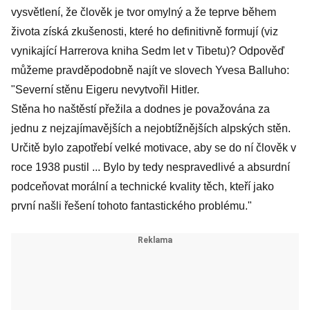
vysvětlení, že člověk je tvor omylný a že teprve během
života získá zkušenosti, které ho definitivně formují (viz
vynikající Harrerova kniha Sedm let v Tibetu)? Odpověď
můžeme pravděpodobně najít ve slovech Yvesa Balluho:
"Severní stěnu Eigeru nevytvořil Hitler.
Stěna ho naštěstí přežila a dodnes je považována za
jednu z nejzajímavějších a nejobtížnějších alpských stěn.
Určitě bylo zapotřebí velké motivace, aby se do ní člověk v
roce 1938 pustil ... Bylo by tedy nespravedlivé a absurdní
podceňovat morální a technické kvality těch, kteří jako
první našli řešení tohoto fantastického problému."