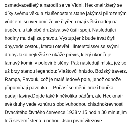
osmadvacetiletý a narodil se ve Vídni. Heckmair,který se
díky svému věku a zkušenostem stane jakýmsi přirozeným
vůdcem, si uvědomí, že ve čtyřech mají větší naději na
úspěch, a tak obě družstva své úsilí spojí. Následující
hodiny mu dají za pravdu. Výstup,jenž bude trvat čtyři
dny,vede cestou, kterou otevřel Hinterstoisser se svými
druhy.Jako nejtěžší se ukáže převis, který ukončuje
lámavý komín v polovině stěny. Pak následují místa, jež se
už brzy stanou legendou: Vlaštovčí hnízdo, Božský traverz,
Rampa, Pavouk, což je malé ledové pole, jehož odnože
připomínají pavouka ... Počasí se mění, hrozí bouřka,
padají laviny.Dojde také k několika pádům, ale Heckmair
své druhy vede vzhůru s obdivuhodnou chladnokrevností.
Dvacátého čtvrtého července 1938 v 15 hodin 30 minut jim
leží severní stěna u nohou. Jsou první vítězové.