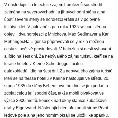
V následujících letech se zájem horolezců soustředil
zejména na severovýchodní a jihovýchodní stěnu a na
úpatí severní stěny se horolezci vrátili až v polovině
třicátých let. V polovině srpna roku 1935 se pod stěnou
objevili dva horolezci z Mnichova, Max Sedlmayer a Karl
Mehringer.Na Eiger se připravovali celý rok a možnou
cestu si pečlivě prostudovali. V batozích si nesli vybavení
a jídlo na šest dní. Za nebývalého zájmu turistů, kteří se na
terase hotelu v Kleine Scheideggu tlačili u
dalekohledů,jídlo na šest dní. Za nebývalého zájmu turistů,
kteří se na terase hotelu v Kleine nastoupili ve středu 20.
srpna 1935 do stěny.Během prvního dne se jim podařilo
zdolat celou její spodní část, takže mohli bivakovat ve
výšce 2900 metrů, kousek nad okny stanice zubačkové
dráhy Eigerwand. Následující den překonali strmé První
ledové pole a na jeho horním okraji se uložili ke spánku.