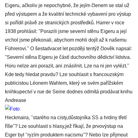
Eigeru, ačkoliv je nepochybné, že jejím členem se stal už
před výstupem a že kvalitní technické vybavení pro výstup
si pořídil právě ze stranických prostředků. Harrer v roce
1938 prohlásil: "Porazili jsme severní stěnu Eigeru a její
vrchol jsme překonali, abychom mohli dojít až k našemu
Führerovi." O šestadvacet let později tentýž člověk napsal:
"Severní stěna Eigeru je částí duchovního dědictví lidstva.
Horu nelze ani porazit, ani znásilnit. Lze na ni jen vylézt."
Kde tedy hledat pravdu? Lze souhlasit s francouzským
publicistou Léonem Wahlem, který ve svém pařížském
knihkupectví v rue de Seine dodnes odmítá prodávat knihu
Andrease
Heckmaira, "starého na cisty,důstojníka SS a hrdiny třetí
říše"? Lze souhlasit s hlasy,jež říkají, že prvovýstup na
Eiger byl "ryzím produktem nacismu"? Nebo lze přijmout