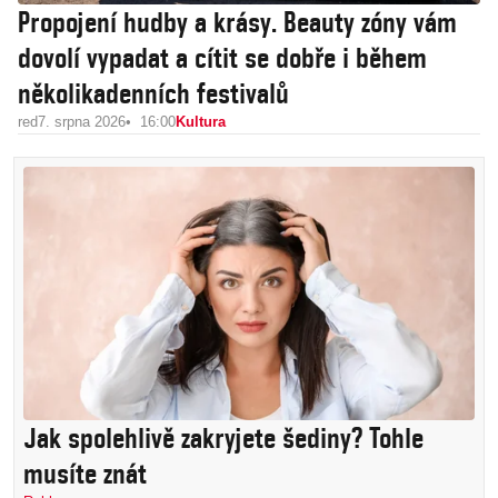
Propojení hudby a krásy. Beauty zóny vám
dovolí vypadat a cítit se dobře i během
několikadenních festivalů
red
7. srpna 2026
16:00
Kultura
Jak spolehlivě zakryjete šediny? Tohle
musíte znát