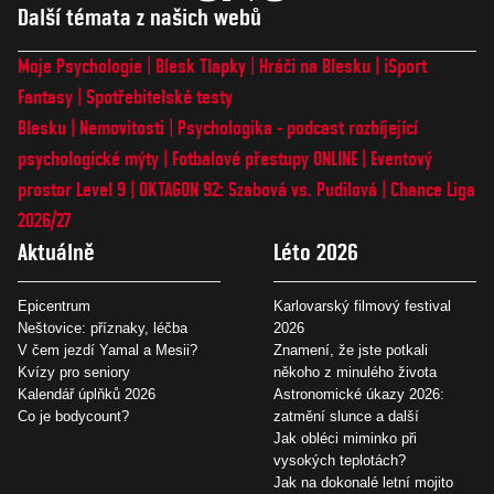
Další témata z našich webů
Moje Psychologie
Blesk Tlapky
Hráči na Blesku
iSport
Fantasy
Spotřebitelské testy
Blesku
Nemovitosti
Psychologika - podcast rozbíjející
psychologické mýty
Fotbalové přestupy ONLINE
Eventový
prostor Level 9
OKTAGON 92: Szabová vs. Pudilová
Chance Liga
2026/27
Aktuálně
Léto 2026
Epicentrum
Karlovarský filmový festival
Neštovice: příznaky, léčba
2026
V čem jezdí Yamal a Mesii?
Znamení, že jste potkali
Kvízy pro seniory
někoho z minulého života
Kalendář úplňků 2026
Astronomické úkazy 2026:
Co je bodycount?
zatmění slunce a další
Jak obléci miminko při
vysokých teplotách?
Jak na dokonalé letní mojito