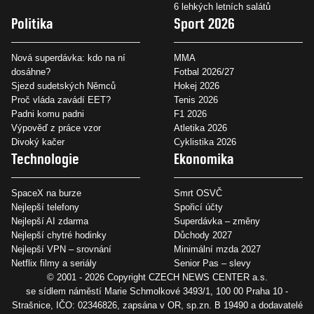
6 lehkých letních salátů
Politika
Sport 2026
Nová superdávka: kdo na ní
MMA
dosáhne?
Fotbal 2026/27
Sjezd sudetských Němců
Hokej 2026
Proč vláda zavádí EET?
Tenis 2026
Padni komu padni
F1 2026
Výpověď z práce vzor
Atletika 2026
Divoký kačer
Cyklistika 2026
Technologie
Ekonomika
SpaceX na burze
Smrt OSVČ
Nejlepší telefony
Spořicí účty
Nejlepší AI zdarma
Superdávka – změny
Nejlepší chytré hodinky
Důchody 2027
Nejlepší VPN – srovnání
Minimální mzda 2027
Netflix filmy a seriály
Senior Pas – slevy
© 2001 - 2026 Copyright
CZECH NEWS CENTER a.s.
se sídlem náměstí Marie Schmolkové 3493/1, 100 00 Praha 10 -
Strašnice, IČO: 02346826, zapsána v OR, sp.zn. B 19490 a dodavatelé