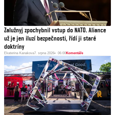
Zalužnyj zpochybnil vstup do NATO. Aliance
už je jen iluzí bezpečnosti, řídí ji staré
doktríny
Ekaterina Kanakova
7. srpna 2026
06:00
Komentáře