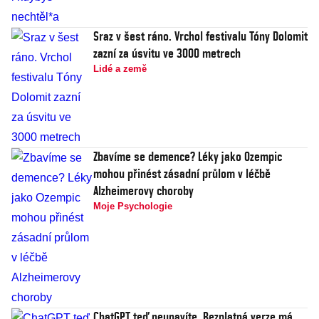
Sraz v šest ráno. Vrchol festivalu Tóny Dolomit
zazní za úsvitu ve 3000 metrech
Lidé a země
Zbavíme se demence? Léky jako Ozempic
mohou přinést zásadní průlom v léčbě
Alzheimerovy choroby
Moje Psychologie
ChatGPT teď neunavíte. Bezplatná verze má