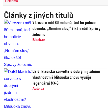
Reklama
Články z jiných titulů
V trezoru měl 80 milionů, teď ho policie
obvinila. „Nemám slov,“ říká exšéf Správy
železnic
Blesk.cz
Další klasická corvette s dobrými jízdními
vlastnostmi? Mitsuoka znovu využije
legendární MX-5
Auto.cz