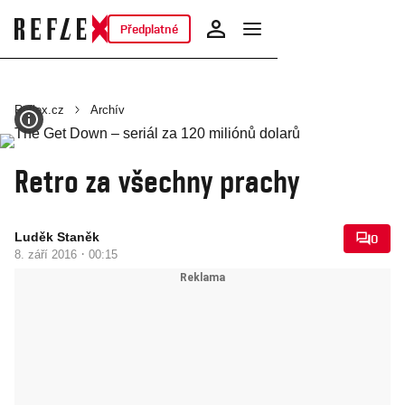
Předplatné
Reflex.cz
Archív
Retro za všechny prachy
Luděk Staněk
0
·
8. září 2016
00:15