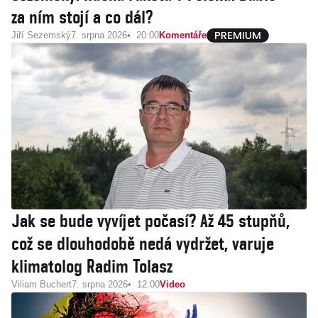
za ním stojí a co dál?
Jiří Sezemský
7. srpna 2026
20:00
Komentáře
Jak se bude vyvíjet počasí? Až 45 stupňů,
což se dlouhodobě nedá vydržet, varuje
klimatolog Radim Tolasz
Viliam Buchert
7. srpna 2026
12:00
Video