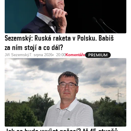
Sezemský: Ruská raketa v Polsku. Babiš
za ním stojí a co dál?
Jiří Sezemský
7. srpna 2026
20:00
Komentáře