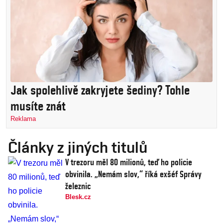
Jak spolehlivě zakryjete šediny? Tohle
musíte znát
Reklama
Články z jiných titulů
V trezoru měl 80 milionů, teď ho policie
obvinila. „Nemám slov,“ říká exšéf Správy
železnic
Blesk.cz