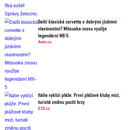
Další klasická corvette s dobrými jízdními
vlastnostmi? Mitsuoka znovu využije
legendární MX-5
Auto.cz
Itálie vyklízí pláže. První plážové kluby mizí,
turisté změnu pocítí brzy
E15.cz