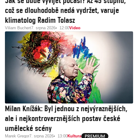
Jak se bude vyvíjet počasí? Až 45 stupňů,
což se dlouhodobě nedá vydržet, varuje
klimatolog Radim Tolasz
Viliam Buchert
7. srpna 2026
12:00
Video
Milan Knížák: Byl jednou z nejvýraznějších,
ale i nejkontroverznějších postav české
umělecké scény
Marek Gregor
7. srpna 2026
13:00
Kultura