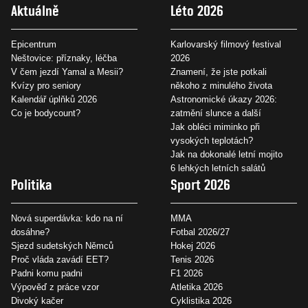
Aktuálně
Léto 2026
Epicentrum
Karlovarský filmový festival
Neštovice: příznaky, léčba
2026
V čem jezdí Yamal a Mesii?
Znamení, že jste potkali
Kvízy pro seniory
někoho z minulého života
Kalendář úplňků 2026
Astronomické úkazy 2026:
Co je bodycount?
zatmění slunce a další
Jak obléci miminko při
vysokých teplotách?
Jak na dokonalé letní mojito
6 lehkých letních salátů
Politika
Sport 2026
Nová superdávka: kdo na ní
MMA
dosáhne?
Fotbal 2026/27
Sjezd sudetských Němců
Hokej 2026
Proč vláda zavádí EET?
Tenis 2026
Padni komu padni
F1 2026
Výpověď z práce vzor
Atletika 2026
Divoký kačer
Cyklistika 2026