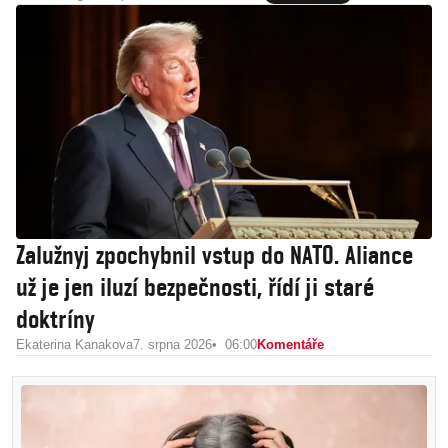
Zalužnyj zpochybnil vstup do NATO. Aliance
už je jen iluzí bezpečnosti, řídí ji staré
doktríny
Ekaterina Kanakova
7. srpna 2026
06:00
Komentáře