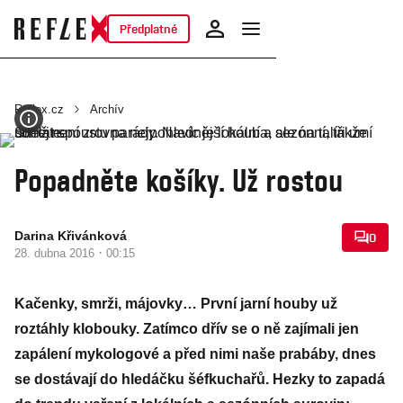
Předplatné
Reflex.cz
Archív
Popadněte košíky. Už rostou
Darina Křivánková
0
·
28. dubna 2016
00:15
Kačenky, smrži, májovky… První jarní houby už
roztáhly klobouky. Zatímco dřív se o ně zajímali jen
zapálení mykologové a před nimi naše prabáby, dnes
se dostávají do hledáčku šéfkuchařů. Hezky to zapadá