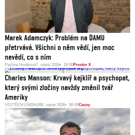
Marek Adamczyk: Problém na DAMU
přetrvává. Všichni o něm vědí, jen moc
nevědí, co s ním
Pavlína Horáková
7. srpna 2026
18:00
Prostor X
Charles Manson: Krvavý kejklíř a psychopat,
který svými zločiny navždy změnil tvář
Ameriky
VOJTĚCH LINDAUR
8. srpna 2026
08:00
Causy