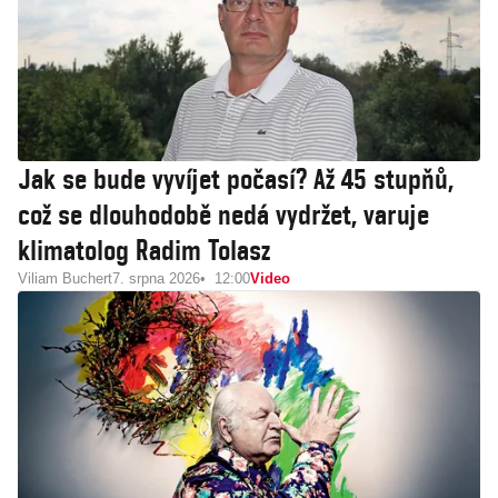
Jak se bude vyvíjet počasí? Až 45 stupňů,
což se dlouhodobě nedá vydržet, varuje
klimatolog Radim Tolasz
Viliam Buchert
7. srpna 2026
12:00
Video