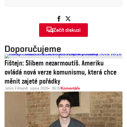
Začít diskuzi
Doporučujeme
Fištejn: Slibem nezarmoutíš. Ameriku
ovládá nová verze komunismu, která chce
měnit zajeté pořádky
Jefim Fištejn
8. srpna 2026
06:00
Komentáře