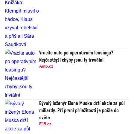
Vracíte auto po operativním leasingu?
Nejčastější chyby jsou ty triviální
Auto.cz
Bývalý inženýr Elona Muska drží akcie za půl
miliardy. Při první příležitosti je pošle do
světa
E15.cz