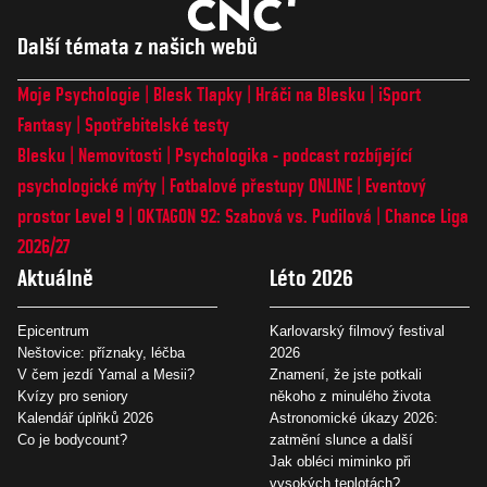
Další témata z našich webů
Moje Psychologie
Blesk Tlapky
Hráči na Blesku
iSport
Fantasy
Spotřebitelské testy
Blesku
Nemovitosti
Psychologika - podcast rozbíjející
psychologické mýty
Fotbalové přestupy ONLINE
Eventový
prostor Level 9
OKTAGON 92: Szabová vs. Pudilová
Chance Liga
2026/27
Aktuálně
Léto 2026
Epicentrum
Karlovarský filmový festival
Neštovice: příznaky, léčba
2026
V čem jezdí Yamal a Mesii?
Znamení, že jste potkali
Kvízy pro seniory
někoho z minulého života
Kalendář úplňků 2026
Astronomické úkazy 2026:
Co je bodycount?
zatmění slunce a další
Jak obléci miminko při
vysokých teplotách?