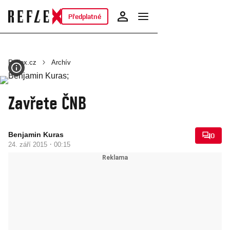
Předplatné
Reflex.cz
Archív
Zavřete ČNB
Benjamin Kuras
0
·
24. září 2015
00:15