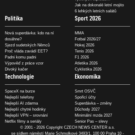
Jak na dokonalé letní mojito
6 lehkých letních salátů
Politika
Sport 2026
Nová superdávka: kdo na ní
MMA
dosáhne?
Fotbal 2026/27
Sjezd sudetských Němců
Hokej 2026
Proč vláda zavádí EET?
Tenis 2026
Padni komu padni
F1 2026
Výpověď z práce vzor
Atletika 2026
Divoký kačer
Cyklistika 2026
Technologie
Ekonomika
SpaceX na burze
Smrt OSVČ
Nejlepší telefony
Spořicí účty
Nejlepší AI zdarma
Superdávka – změny
Nejlepší chytré hodinky
Důchody 2027
Nejlepší VPN – srovnání
Minimální mzda 2027
Netflix filmy a seriály
Senior Pas – slevy
© 2001 - 2026 Copyright
CZECH NEWS CENTER a.s.
se sídlem náměstí Marie Schmolkové 3493/1, 100 00 Praha 10 -