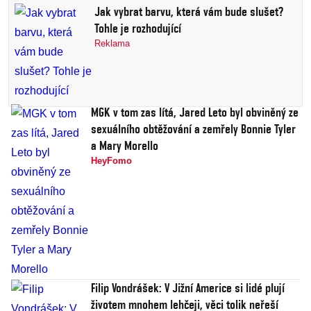
Jak vybrat barvu, která vám bude slušet?
Tohle je rozhodující
Reklama
MGK v tom zas lítá, Jared Leto byl obviněný ze
sexuálního obtěžování a zemřely Bonnie Tyler
a Mary Morello
HeyFomo
Filip Vondrášek: V Jižní Americe si lidé plují
životem mnohem lehčeji, věci tolik neřeší