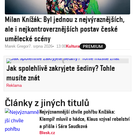
Milan Knížák: Byl jednou z nejvýraznějších,
ale i nejkontroverznějších postav české
umělecké scény
Marek Gregor
7. srpna 2026
13:00
Kultura
Jak spolehlivě zakryjete šediny? Tohle
musíte znát
Reklama
Články z jiných titulů
Nejvýznamnější chvíle pohřbu Knížáka:
Klempíř mluvil o hádce, Klaus vzýval rebelství
a přišla i Sára Saudková
Blesk.cz