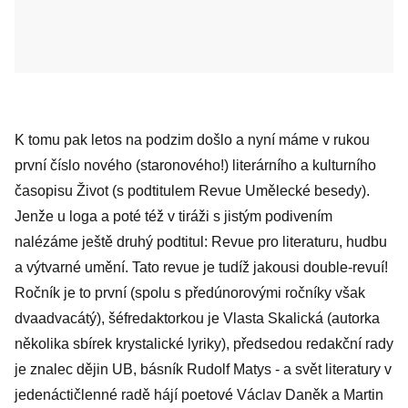
K tomu pak letos na podzim došlo a nyní máme v rukou
první číslo nového (staronového!) literárního a kulturního
časopisu Život (s podtitulem Revue Umělecké besedy).
Jenže u loga a poté též v tiráži s jistým podivením
nalézáme ještě druhý podtitul: Revue pro literaturu, hudbu
a výtvarné umění. Tato revue je tudíž jakousi double-revuí!
Ročník je to první (spolu s předúnorovými ročníky však
dvaadvacátý), šéfredaktorkou je Vlasta Skalická (autorka
několika sbírek krystalické lyriky), předsedou redakční rady
je znalec dějin UB, básník Rudolf Matys - a svět literatury v
jedenáctičlenné radě hájí poetové Václav Daněk a Martin