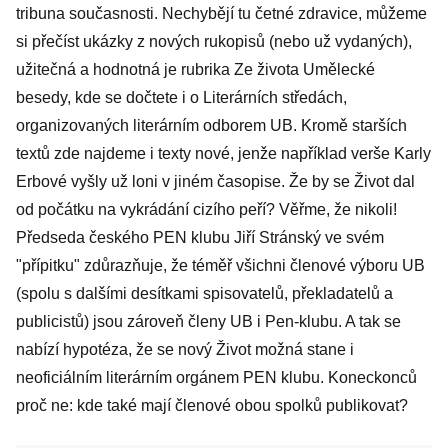
tribuna současnosti. Nechybějí tu četné zdravice, můžeme
si přečíst ukázky z nových rukopisů (nebo už vydaných),
užitečná a hodnotná je rubrika Ze života Umělecké
besedy, kde se dočtete i o Literárních středách,
organizovaných literárním odborem UB. Kromě starších
textů zde najdeme i texty nové, jenže například verše Karly
Erbové vyšly už loni v jiném časopise. Že by se Život dal
od počátku na vykrádání cizího peří? Věřme, že nikoli!
Předseda českého PEN klubu Jiří Stránský ve svém
"přípitku" zdůrazňuje, že téměř všichni členové výboru UB
(spolu s dalšími desítkami spisovatelů, překladatelů a
publicistů) jsou zároveň členy UB i Pen-klubu. A tak se
nabízí hypotéza, že se nový Život možná stane i
neoficiálním literárním orgánem PEN klubu. Koneckonců
proč ne: kde také mají členové obou spolků publikovat?