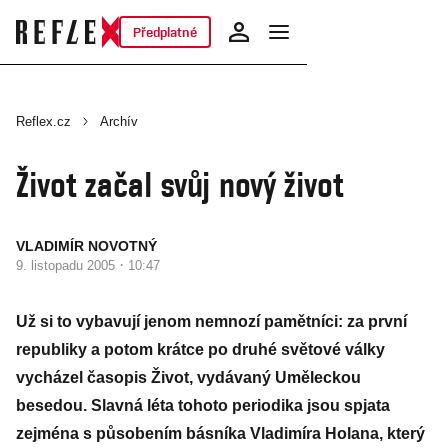
Předplatné
Reflex.cz
Archív
Život začal svůj nový život
VLADIMÍR NOVOTNÝ
·
9. listopadu 2005
10:47
Už si to vybavují jenom nemnozí pamětníci: za první
republiky a potom krátce po druhé světové války
vycházel časopis Život, vydávaný Uměleckou
besedou. Slavná léta tohoto periodika jsou spjata
zejména s působením básníka Vladimíra Holana, který