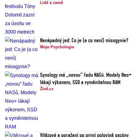
Lidé a země
Nenápadný jed: Co je (a co není) misogynie?
Moje Psychologie
Synology má „novou“ řadu NASů. Modely Neo+
lákají výkonem, SSD a vyměnitelnou RAM
Živě.cz
Vítězové a poražení po první polovině sezóny