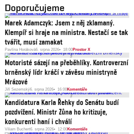
Doporučujeme
Marek Adamczyk: Jsem z něj zklamaný.
Klempíř si hraje na ministra. Nestačí se tak
tvářit, musí zamakat
Pavlína Horáková
6. srpna 2026
18:00
Prostor X
Motoristé sázejí na přeběhlíky. Kontroverzní
brněnský lídr kráčí v závěsu ministryně
Mrázové
Jiří Sezemský
6. srpna 2026
16:00
Komentáře
Kandidatura Karla Řehky do Senátu budí
pozdvižení. Ministr Zůna ho kritizuje,
konkurenti haní i chválí
Viliam Buchert
6. srpna 2026
12:00
Komentáře