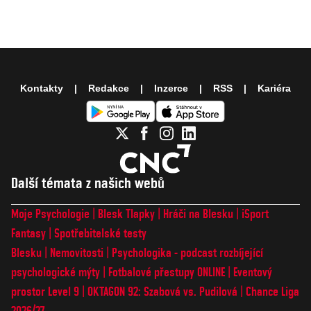
Kontakty
Redakce
Inzerce
RSS
Kariéra
Další témata z našich webů
Moje Psychologie
Blesk Tlapky
Hráči na Blesku
iSport
Fantasy
Spotřebitelské testy
Blesku
Nemovitosti
Psychologika - podcast rozbíjející
psychologické mýty
Fotbalové přestupy ONLINE
Eventový
prostor Level 9
OKTAGON 92: Szabová vs. Pudilová
Chance Liga
2026/27