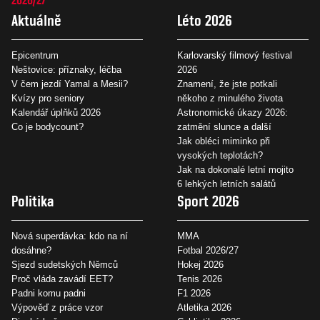
Aktuálně
Léto 2026
Epicentrum
Karlovarský filmový festival
Neštovice: příznaky, léčba
2026
V čem jezdí Yamal a Mesii?
Znamení, že jste potkali
Kvízy pro seniory
někoho z minulého života
Kalendář úplňků 2026
Astronomické úkazy 2026:
Co je bodycount?
zatmění slunce a další
Jak obléci miminko při
vysokých teplotách?
Jak na dokonalé letní mojito
6 lehkých letních salátů
Politika
Sport 2026
Nová superdávka: kdo na ní
MMA
dosáhne?
Fotbal 2026/27
Sjezd sudetských Němců
Hokej 2026
Proč vláda zavádí EET?
Tenis 2026
Padni komu padni
F1 2026
Výpověď z práce vzor
Atletika 2026