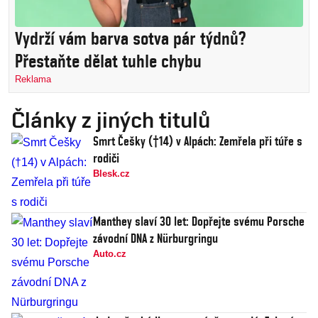
Vydrží vám barva sotva pár týdnů?
Přestaňte dělat tuhle chybu
Reklama
Články z jiných titulů
Smrt Češky (†14) v Alpách: Zemřela při túře s
rodiči
Blesk.cz
Manthey slaví 30 let: Dopřejte svému Porsche
závodní DNA z Nürburgringu
Auto.cz