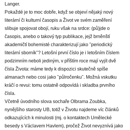
Langer.
Pokaždé je to moc dobře, když se objeví nějaký nový
literární či kulturní časopis a Život ve svém zaměření
slibuje spojovat obojí, ruku však na srdce: (pů)jde o
časopis, anebo o takový typ publikace, jejž brněnští
akademičtí bohemisté charakterizují jako "periodický
literární sborník"? Letošní první číslo je i letošním číslem
podzimním neboli jediným, v příštím roce mají vyjít dvě
čísla Života: máme tedy k dispozici skutečně spíše
almanach nebo cosi jako "půlročenku". Možná vskutku
kráčí o revui: tomu ostatně odpovídá i skladba prvního
čísla.
Včetně úvodního slova sochaře Olbrama Zoubka,
nynějšího starosty UB, totiž v Životu najdeme víc článků
odkazujících k minulosti (mj. o kontaktech Umělecké
besedy s Václavem Havlem), pročež Život nevyznívá jako