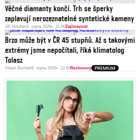
Věčné diamanty končí. Trh se šperky
zaplavují nerozeznatelné syntetické kameny
Jiří Holubec
6. srpna 2026
15:00
Zajímavosti
Brzo může být v ČR 45 stupňů. Až s takovými
extrémy jsme nepočítali, říká klimatolog
Tolasz
Viliam Buchert
6. srpna 2026
13:00
Rozhovory