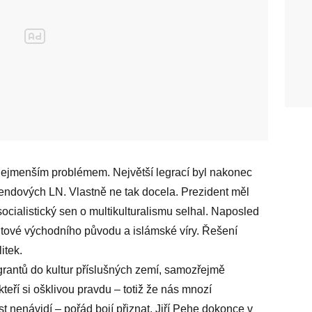
 nejmenším problémem. Největší legrací byl nakonec
kendových LN. Vlastně ne tak docela. Prezident měl
ocialistický sen o multikulturalismu selhal. Naposled
ritové východního původu a islámské víry. Řešení
itek.
grantů do kultur příslušných zemí, samozřejmě
teří si ošklivou pravdu – totiž že nás mnozí
t nenávidí – pořád bojí přiznat. Jiří Pehe dokonce v