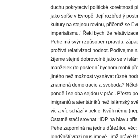
duchu pokrytectví politické korektnosti p
jako spíše v Evropě. Její rozbředlý pos
kultury na stejnou rovinu, přičemž se Evr
imperialismu.“ Řekl bych, že relativizac
Pehe má svým způsobem pravdu: západní
prožívá relativizaci hodnot. Podívejme 
žijeme stejně dobrovolně jako se v islá
manželek (to poslední bychom mohli přev
jiného než možnost vyznávat různé hodn
znamená demokracie a svoboda? Někdo jd
pondělí se oba sejdou v práci. Přesto 
imigrantů a atentátníků než islámský sv
víc a víc schází v pekle. Kvůli němu (n
Ostatně stačí srovnat HDP na hlavu pří
Pehe zapomíná na jednu důležitou věc: ste
londýnští vrazi muslimové, jimž právě Br