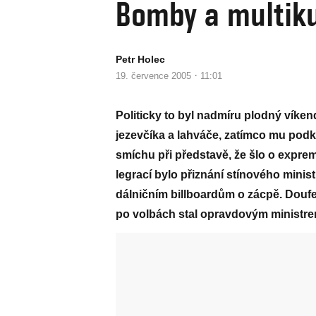
Bomby a multik
Petr Holec
·
19. července 2005
11:01
Politicky to byl nadmíru plodný víke
jezevčíka a lahváče, zatímco mu podk
smíchu při představě, že šlo o expremi
legrací bylo přiznání stínového ministr
dálničním billboardům o zácpě. Doufe
po volbách stal opravdovým ministrem