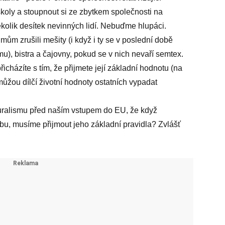
školy a stoupnout si ze zbytkem společnosti na
několik desítek nevinných lidí. Nebuďme hlupáci.
m zrušili mešity (i když i ty se v poslední době
mu), bistra a čajovny, pokud se v nich nevaří semtex.
cházíte s tím, že přijmete její základní hodnotu (na
můžou dílčí životní hodnoty ostatních vypadat
uralismu před naším vstupem do EU, že když
u, musíme přijmout jeho základní pravidla? Zvlášť