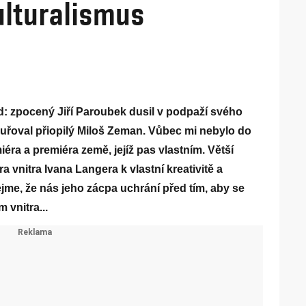
ulturalismus
nd: zpocený Jiří Paroubek dusil v podpaží svého
uřoval přiopilý Miloš Zeman. Vůbec mi nebylo do
éra a premiéra země, jejíž pas vlastním. Větší
a vnitra Ivana Langera k vlastní kreativitě a
jme, že nás jeho zácpa uchrání před tím, aby se
 vnitra...