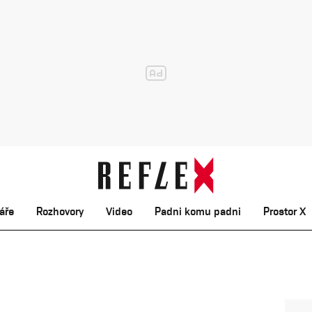
áře
Rozhovory
Video
Padni komu padni
Prostor X