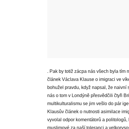
. Pak by totiž zácpa nás všech byla tím
článek Václava Klause o imigraci ve ví
bohužel pravdu, když napsal, že naivní s
nás o tom v Londýně přesvědčili čtyři B
multikulturalismu se jim vešlo do pár igel
Klausův článek o nutnosti asimilace imi
vyvolal odpor komentátorů a politologů, k
muslimové za naší toleranci a velkorysos