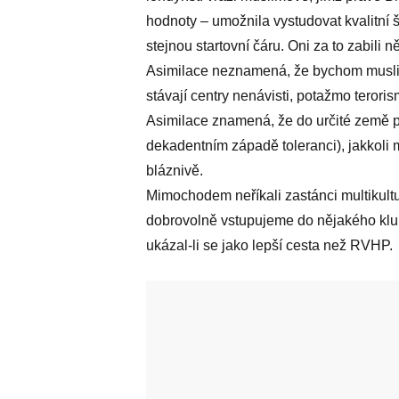
hodnoty – umožnila vystudovat kvalitní 
stejnou startovní čáru. Oni za to zabili 
Asimilace neznamená, že bychom muslimů
stávají centry nenávisti, potažmo teroris
Asimilace znamená, že do určité země při
dekadentním západě toleranci), jakkoli 
bláznivě.
Mimochodem neříkali zastánci multikult
dobrovolně vstupujeme do nějakého klub
ukázal-li se jako lepší cesta než RVHP.