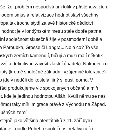
íše, že „problém nespočívá ani tolik v přistěhovalcích,
tmodernismus a relativizace hodnot staví všechny
opa tak trochu stydí za své historické dědictví
e hodnot je v londýnském metru stále dobře patrná.
 společnost skutečně žije v postmoderní době a
na Paroubka, Grosse či Langra... No a co? To vše
mských zemích kamenují, bičují a muži mají několik
zít a definitivně završit vlastní úpadek). Nakonec co
oty (kromě společné základní: vzájemné tolerance)
e v neděli do kostela, jiný si pustí porno. V
pořád produkujeme víc spokojených občanů a míň
ět, kde je jedinou hodnotou Alláh. Kvůli němu se nás
epřímo) taky míří imigrace právě z Východu na Západ.
slušných zemí.
jně jako většina atentátníků z 11. září byli i
itánie - podle Peheho společnost relativizující