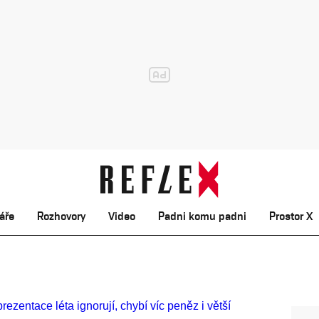
áře
Rozhovory
Video
Padni komu padni
Prostor X