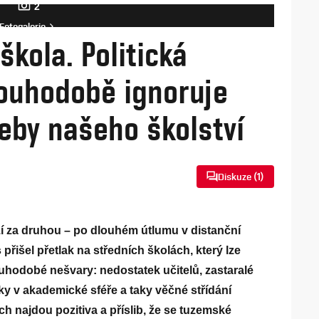
2
Fotogalerie
kola. Politická
ouhodobě ignoruje
eby našeho školství
Diskuze (
1
)
zí za druhou – po dlouhém útlumu v distanční
 přišel přetlak na středních školách, který lze
uhodobé nešvary: nedostatek učitelů, zastaralé
y v akademické sféře a taky věčné střídání
ech najdou pozitiva a příslib, že se tuzemské