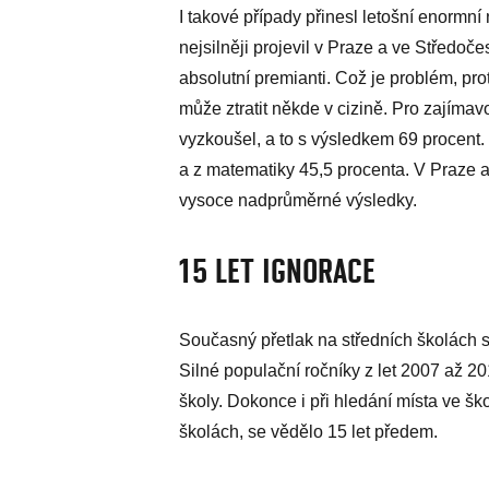
I takové případy přinesl letošní enormní
nejsilněji projevil v Praze a ve Středoč
absolutní premianti. Což je problém, prot
může ztratit někde v cizině. Pro zajímavos
vyzkoušel, a to s výsledkem 69 procent.
a z matematiky 45,5 procenta. V Praze a 
vysoce nadprůměrné výsledky.
15 LET IGNORACE
Současný přetlak na středních školách 
Silné populační ročníky z let 2007 až 20
školy. Dokonce i při hledání místa ve š
školách, se vědělo 15 let předem.