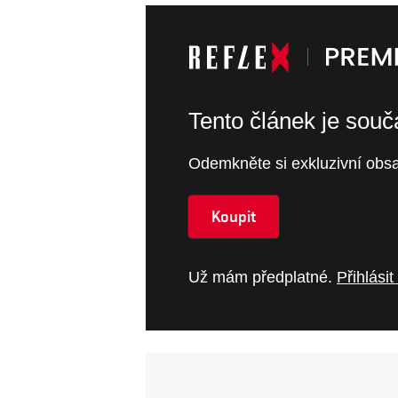
Tento článek je sou
Odemkněte si exkluzivní obsa
Koupit
Už mám předplatné.
Přihlásit