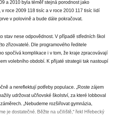
09 a 2010 byla téměř stejná porodnost jako
 v roce 2009 118 tisíc a v roce 2010 117 tisíc lidí
eprve v polovině a bude dále pokračovat.
o stav nese odpovědnost. V případě středních škol
to zřizovatelé. Dle programového ředitele
 spočívá komplikace i v tom, že kraje zpracovávají
em volebního období. K přijaté strategii tak nastoupí
čně a nereflektují potřeby populace. „Roste zájem
ažily udržovat učňovské školství, za které lobboval
h záměrech. „Nebudeme rozšiřovat gymnázia,
e je dostatečné. Běžte na učiliště,“ řekl Hřebecký