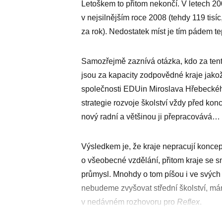
Letoškem to přitom nekončí. V letech 20
v nejsilnějším roce 2008 (tehdy 119 tisíc,
za rok). Nedostatek míst je tím pádem t
Samozřejmě zaznívá otázka, kdo za tent
jsou za kapacity zodpovědné kraje jakož
společnosti EDUin Miroslava Hřebeckého
strategie rozvoje školství vždy před konc
nový radní a většinou ji přepracovává…
Výsledkem je, že kraje nepracují koncep
o všeobecné vzdělání, přitom kraje se sn
průmysl. Mnohdy o tom píšou i ve svýc
nebudeme zvyšovat střední školství, mám
v nedávném rozhovoru pro
Reflex
.