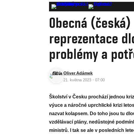
Obecná (česká) š
reprezentace dl
problémy a potř
Oliver Adámek
·
21. května 2023
07:00
Školství v Česku prochází jednou kri
výuce a náročné uprchlické krizi letos
nazvat kolapsem. Do toho jsou tu dlo
vzdělávací plány, nedůstojné podmínk
ministrů. I tak se ale v posledních let