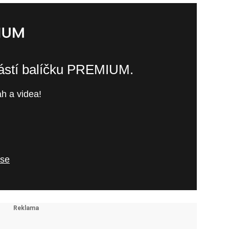
částí balíčku PREMIUM.
h a videa!
 se