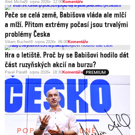
Aleš Michal
9. srpna 2026
12:00
Komentáře
Peče se celá země, Babišova vláda ale mlčí
a mlží. Přitom extrémy počasí jsou trvalými
problémy Česka
Viliam Buchert
9. srpna 2026
06:00
Komentáře
Hra o letiště. Proč by se Babišovi hodilo dát
část ruzyňských akcií na burzu?
Pavel Páral
8. srpna 2026
18:30
Komentáře