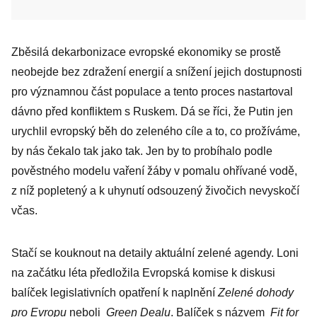
Zběsilá dekarbonizace evropské ekonomiky se prostě
neobejde bez zdražení energií a snížení jejich dostupnosti
pro významnou část populace a tento proces nastartoval
dávno před konfliktem s Ruskem. Dá se říci, že Putin jen
urychlil evropský běh do zeleného cíle a to, co prožíváme,
by nás čekalo tak jako tak. Jen by to probíhalo podle
pověstného modelu vaření žáby v pomalu ohřívané vodě,
z níž popletený a k uhynutí odsouzený živočich nevyskočí
včas.
Stačí se kouknout na detaily aktuál­ní zelené agendy. Loni
na začátku léta předložila Evropská komise k diskusi
balíček legislativních opatření k naplnění
Zelené dohody
pro Evropu
neboli
Green ­Dealu
. Balíček s názvem
Fit for