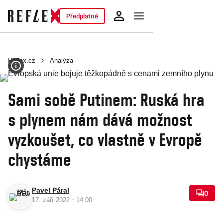
Předplatné
Reflex.cz
Analýza
Sami sobě Putinem: Ruská hra
s plynem nám dává možnost
vyzkoušet, co vlastně v Evropě
chystáme
Pavel Páral
0
·
17. září 2022
14:00