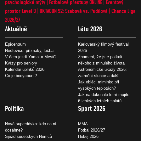
psychologické mýty
Fotbalové přestupy ONLINE
Eventový
prostor Level 9
OKTAGON 92: Szabová vs. Pudilová
Chance Liga
2026/27
Aktuálně
Léto 2026
Epicentrum
Karlovarský filmový festival
Neštovice: příznaky, léčba
2026
V čem jezdí Yamal a Mesii?
Znamení, že jste potkali
Kvízy pro seniory
někoho z minulého života
Kalendář úplňků 2026
Astronomické úkazy 2026:
Co je bodycount?
zatmění slunce a další
Jak obléci miminko při
vysokých teplotách?
Jak na dokonalé letní mojito
6 lehkých letních salátů
Politika
Sport 2026
Nová superdávka: kdo na ní
MMA
dosáhne?
Fotbal 2026/27
Sjezd sudetských Němců
Hokej 2026