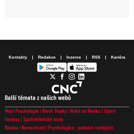
Kontakty
Redakce
Inzerce
RSS
Kariéra
Další témata z našich webů
Moje Psychologie
Blesk Tlapky
Hráči na Blesku
iSport
Fantasy
Spotřebitelské testy
Blesku
Nemovitosti
Psychologika - podcast rozbíjející