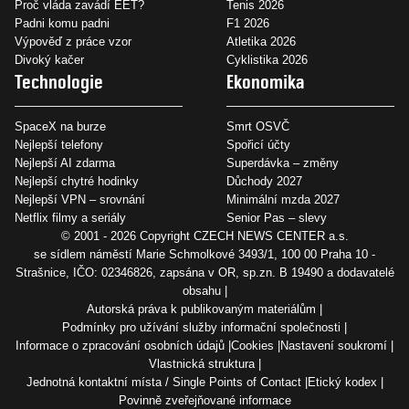
Proč vláda zavádí EET?
Tenis 2026
Padni komu padni
F1 2026
Výpověď z práce vzor
Atletika 2026
Divoký kačer
Cyklistika 2026
Technologie
Ekonomika
SpaceX na burze
Smrt OSVČ
Nejlepší telefony
Spořicí účty
Nejlepší AI zdarma
Superdávka – změny
Nejlepší chytré hodinky
Důchody 2027
Nejlepší VPN – srovnání
Minimální mzda 2027
Netflix filmy a seriály
Senior Pas – slevy
© 2001 - 2026 Copyright
CZECH NEWS CENTER a.s.
se sídlem náměstí Marie Schmolkové 3493/1, 100 00 Praha 10 -
Strašnice, IČO: 02346826, zapsána v OR, sp.zn. B 19490 a dodavatelé
obsahu
Autorská práva k publikovaným materiálům
Podmínky pro užívání služby informační společnosti
Informace o zpracování osobních údajů
Cookies
Nastavení soukromí
Vlastnická struktura
Jednotná kontaktní místa / Single Points of Contact
Etický kodex
Povinně zveřejňované informace