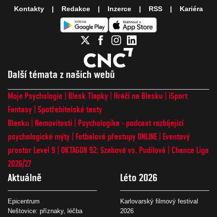
Kontakty
Redakce
Inzerce
RSS
Kariéra
Další témata z našich webů
Moje Psychologie
Blesk Tlapky
Hráči na Blesku
iSport
Fantasy
Spotřebitelské testy
Blesku
Nemovitosti
Psychologika - podcast rozbíjející
psychologické mýty
Fotbalové přestupy ONLINE
Eventový
prostor Level 9
OKTAGON 92: Szabová vs. Pudilová
Chance Liga
2026/27
Aktuálně
Léto 2026
Epicentrum
Karlovarský filmový festival
Neštovice: příznaky, léčba
2026