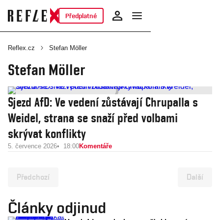
Předplatné
Reflex.cz
Stefan Möller
Stefan Möller
Sjezd AfD: Ve vedení zůstávají Chrupalla s
Weidel, strana se snaží před volbami
skrývat konflikty
5. července 2026
18:00
Komentáře
Předchozí
Další
Články odjinud