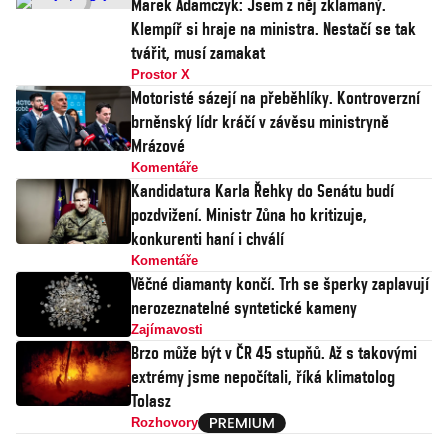
Marek Adamczyk: Jsem z něj zklamaný.
Klempíř si hraje na ministra. Nestačí se tak
tvářit, musí zamakat
Prostor X
Motoristé sázejí na přeběhlíky. Kontroverzní
brněnský lídr kráčí v závěsu ministryně
Mrázové
Komentáře
Kandidatura Karla Řehky do Senátu budí
pozdvižení. Ministr Zůna ho kritizuje,
konkurenti haní i chválí
Komentáře
Věčné diamanty končí. Trh se šperky zaplavují
nerozeznatelné syntetické kameny
Zajímavosti
Brzo může být v ČR 45 stupňů. Až s takovými
extrémy jsme nepočítali, říká klimatolog
Tolasz
Rozhovory