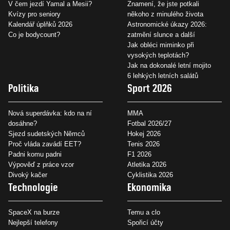
V čem jezdí Yamal a Mesii?
Znamení, že jste potkali
Kvízy pro seniory
někoho z minulého života
Kalendář úplňků 2026
Astronomické úkazy 2026:
Co je bodycount?
zatmění slunce a další
Jak obléci miminko při
vysokých teplotách?
Jak na dokonalé letní mojito
6 lehkých letních salátů
Politika
Sport 2026
Nová superdávka: kdo na ní
MMA
dosáhne?
Fotbal 2026/27
Sjezd sudetských Němců
Hokej 2026
Proč vláda zavádí EET?
Tenis 2026
Padni komu padni
F1 2026
Výpověď z práce vzor
Atletika 2026
Divoký kačer
Cyklistika 2026
Technologie
Ekonomika
SpaceX na burze
Temu a clo
Nejlepší telefony
Spořicí účty