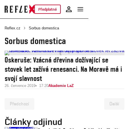
Předplatné
Reflex.cz
Sorbus domestica
Sorbus domestica
Oskeruše: Vzácná dřevina dožívající se
stovek let zažívá renesanci. Na Moravě má i
svojí slavnost
26. července 2019
17:20
Akademie LaZ
Předchozí
Další
Články odjinud