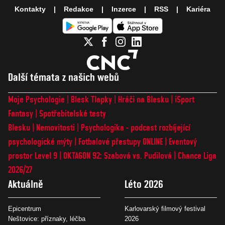
Kontakty
Redakce
Inzerce
RSS
Kariéra
Další témata z našich webů
Moje Psychologie
Blesk Tlapky
Hráči na Blesku
iSport
Fantasy
Spotřebitelské testy
Blesku
Nemovitosti
Psychologika - podcast rozbíjející
psychologické mýty
Fotbalové přestupy ONLINE
Eventový
prostor Level 9
OKTAGON 92: Szabová vs. Pudilová
Chance Liga
2026/27
Aktuálně
Léto 2026
Epicentrum
Karlovarský filmový festival
Neštovice: příznaky, léčba
2026