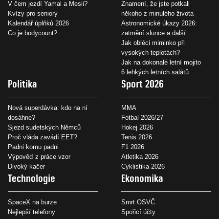
V čem jezdí Yamal a Mesii?
Znamení, že jste potkali
Kvízy pro seniory
někoho z minulého života
Kalendář úplňků 2026
Astronomické úkazy 2026:
Co je bodycount?
zatmění slunce a další
Jak obléci miminko při
vysokých teplotách?
Jak na dokonalé letní mojito
6 lehkých letních salátů
Politika
Sport 2026
Nová superdávka: kdo na ní
MMA
dosáhne?
Fotbal 2026/27
Sjezd sudetských Němců
Hokej 2026
Proč vláda zavádí EET?
Tenis 2026
Padni komu padni
F1 2026
Výpověď z práce vzor
Atletika 2026
Divoký kačer
Cyklistika 2026
Technologie
Ekonomika
SpaceX na burze
Smrt OSVČ
Nejlepší telefony
Spořicí účty