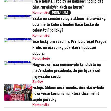
Hra o letiště. Proč by se Babišovi hodilo dát
část ruzyňských akcií na burzu?
Komentáře
Sázka na senátní volby a zklamané pravičáky.
Dotáhne to Kuba s hnutím Naše Česko do
celostátní politiky?
Komentáře
Více lásky pro všechny. Prahou prošel Prague
Pride, na účastníky pokřikovali pobožní
odpůrci
Fotogalerie
Magyarova Tisza nominovala kandidáta na
maďarského prezidenta. Je jím bývalý šéf
nejvyššího soudu
Zprávy
Fištejn: Slibem nezarmoutíš. Ameriku ovládá
nová verze komunismu, která chce měnit
zajeté pořádky
Komentáře