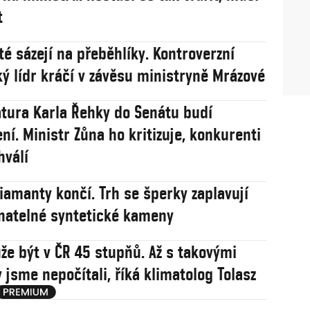
t
té sázejí na přeběhlíky. Kontroverzní
ý lídr kráčí v závěsu ministryně Mrázové
tura Karla Řehky do Senátu budí
ní. Ministr Zůna ho kritizuje, konkurenti
hválí
iamanty končí. Trh se šperky zaplavují
natelné syntetické kameny
že být v ČR 45 stupňů. Až s takovými
 jsme nepočítali, říká klimatolog Tolasz