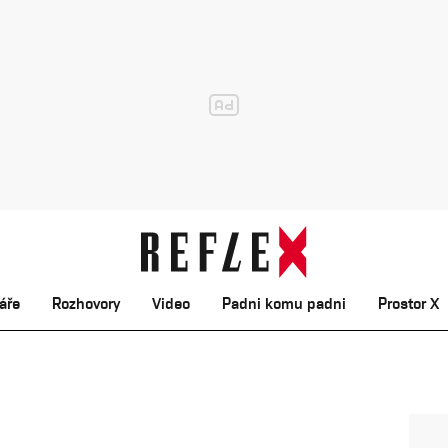
áře
Rozhovory
Video
Padni komu padni
Prostor X