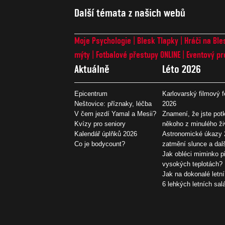
Další témata z našich webů
Moje Psychologie
Blesk Tlapky
Hráči na Ble
mýty
Fotbalové přestupy ONLINE
Eventový pr
Aktuálně
Léto 2026
Epicentrum
Karlovarský filmový f
Neštovice: příznaky, léčba
2026
V čem jezdí Yamal a Mesii?
Znamení, že jste potk
Kvízy pro seniory
někoho z minulého ži
Kalendář úplňků 2026
Astronomické úkazy 
Co je bodycount?
zatmění slunce a dal
Jak obléci miminko př
vysokých teplotách?
Jak na dokonalé letní
6 lehkých letních sal