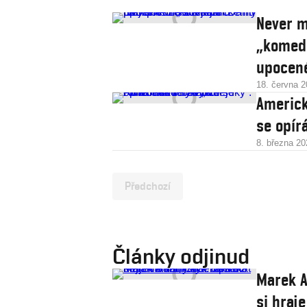
Never m
„komedi
upocen
18. června 
Americk
se opír
8. března 20
Předchozí
Články odjinud
Marek A
si hraje