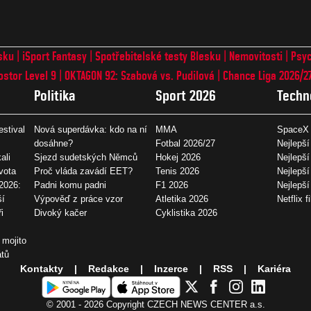
sku
iSport Fantasy
Spotřebitelské testy Blesku
Nemovitosti
Psyc
ostor Level 9
OKTAGON 92: Szabová vs. Pudilová
Chance Liga 2026/2
Politika
Sport 2026
Techn
estival
Nová superdávka: kdo na ní
MMA
SpaceX 
dosáhne?
Fotbal 2026/27
Nejlepší
ali
Sjezd sudetských Němců
Hokej 2026
Nejlepší
vota
Proč vláda zavádí EET?
Tenis 2026
Nejlepší
2026:
Padni komu padni
F1 2026
Nejlepš
ší
Výpověď z práce vzor
Atletika 2026
Netflix f
i
Divoký kačer
Cyklistika 2026
 mojito
átů
Kontakty
Redakce
Inzerce
RSS
Kariéra
© 2001 - 2026 Copyright
CZECH NEWS CENTER a.s.