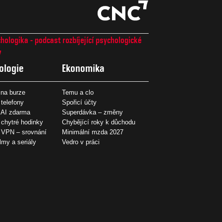
hologika - podcast rozbíjející psychologické
7
ologie
Ekonomika
na burze
Temu a clo
 telefony
Spořicí účty
 AI zdarma
Superdávka – změny
 chytré hodinky
Chybějící roky k důchodu
í VPN – srovnání
Minimální mzda 2027
ilmy a seriály
Vedro v práci