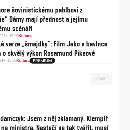
ore šovinistickému pablbovi z
e“ Dámy mají přednost a jejímu
ému scénáři
2026
10:00
Kultura
á verze „šmejdky“: Film Jako v bavlnce
á o skvělý výkon Rosamund Pikeové
21
13:00
Kultura
Další
damczyk: Jsem z něj zklamaný. Klempíř
 na ministra. Nestačí se tak tvářit, musí