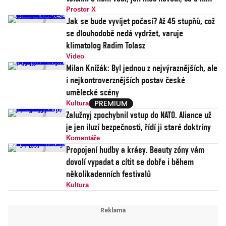
Prostor X
Jak se bude vyvíjet počasí? Až 45 stupňů, což
se dlouhodobě nedá vydržet, varuje
klimatolog Radim Tolasz
Video
Milan Knížák: Byl jednou z nejvýraznějších, ale
i nejkontroverznějších postav české
umělecké scény
Kultura
Zalužnyj zpochybnil vstup do NATO. Aliance už
je jen iluzí bezpečnosti, řídí ji staré doktríny
Komentáře
Propojení hudby a krásy. Beauty zóny vám
dovolí vypadat a cítit se dobře i během
několikadenních festivalů
Kultura