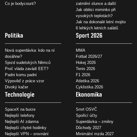
Co je bodycount?
zatmění slunce a další
Jak obléci miminko při
vysokých teplotách?
Jak na dokonalé letní mojito
6 lehkých letních salátů
Politika
Sport 2026
Nová superdávka: kdo na ní
MMA
dosáhne?
Fotbal 2026/27
Sjezd sudetských Němců
Hokej 2026
Proč vláda zavádí EET?
Tenis 2026
Padni komu padni
F1 2026
Výpověď z práce vzor
Atletika 2026
Divoký kačer
Cyklistika 2026
Technologie
Ekonomika
SpaceX na burze
Smrt OSVČ
Nejlepší telefony
Spořicí účty
Nejlepší AI zdarma
Superdávka – změny
Nejlepší chytré hodinky
Důchody 2027
Nejlepší VPN – srovnání
Minimální mzda 2027