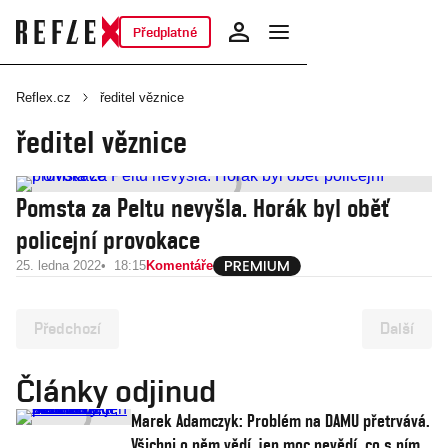
Předplatné
Reflex.cz
ředitel věznice
ředitel věznice
Pomsta za Peltu nevyšla. Horák byl oběť
policejní provokace
25. ledna 2022
18:15
Komentáře
Předchozí
Další
Články odjinud
Marek Adamczyk: Problém na DAMU přetrvává.
Všichni o něm vědí, jen moc nevědí, co s ním