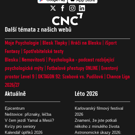
Další témata z našich webů
Moje Psychologie
Blesk Tlapky
Hráči na Blesku
iSport
Fantasy
Spotřebitelské testy
Blesku
Nemovitosti
Psychologika - podcast rozbíjející
psychologické mýty
Fotbalové přestupy ONLINE
Eventový
prostor Level 9
OKTAGON 92: Szabová vs. Pudilová
Chance Liga
2026/27
Aktuálně
Léto 2026
Epicentrum
Karlovarský filmový festival
Neštovice: příznaky, léčba
2026
V čem jezdí Yamal a Mesii?
Znamení, že jste potkali
Kvízy pro seniory
někoho z minulého života
Kalendář úplňků 2026
Astronomické úkazy 2026: