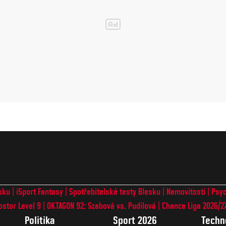
sku
iSport Fantasy
Spotřebitelské testy Blesku
Nemovitosti
Psyc
ostor Level 9
OKTAGON 92: Szabová vs. Pudilová
Chance Liga 2026/2
Politika
Sport 2026
Techn