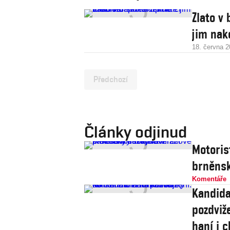
Zlato v 
jim nak
18. června 
Předchozí
Články odjinud
Motoris
brněnsk
Komentáře
Kandida
pozdviže
haní i c