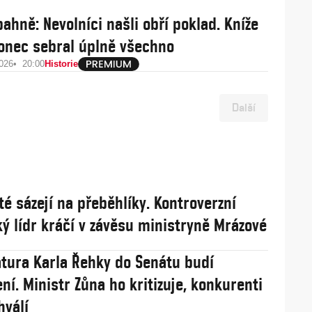
bahně: Nevolníci našli obří poklad. Kníže
onec sebral úplně všechno
2026
20:00
Historie
Další
té sázejí na přeběhlíky. Kontroverzní
ý lídr kráčí v závěsu ministryně Mrázové
tura Karla Řehky do Senátu budí
ní. Ministr Zůna ho kritizuje, konkurenti
hválí