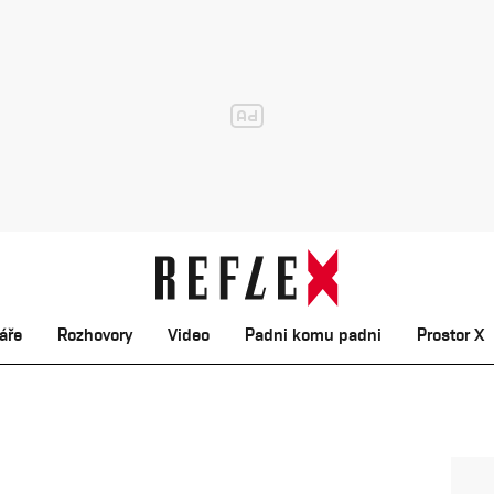
áře
Rozhovory
Video
Padni komu padni
Prostor X