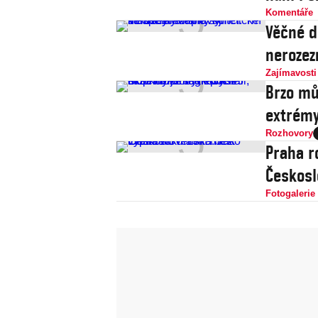
Komentáře
Věčné d
nerozez
Zajímavosti
Brzo mů
extrémy
Rozhovory
Praha r
Českosl
Fotogalerie