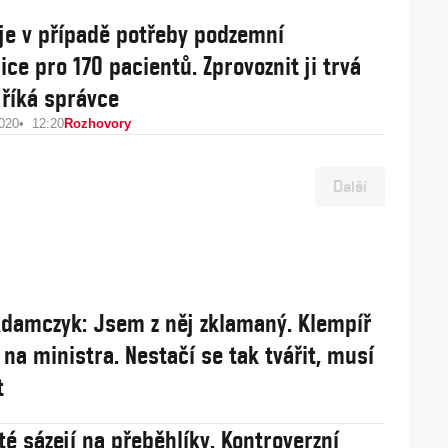
 je v případě potřeby podzemní
ce pro 170 pacientů. Zprovoznit ji trvá
 říká správce
2020
12:20
Rozhovory
Další
damczyk: Jsem z něj zklamaný. Klempíř
 na ministra. Nestačí se tak tvářit, musí
t
té sázejí na přeběhlíky. Kontroverzní