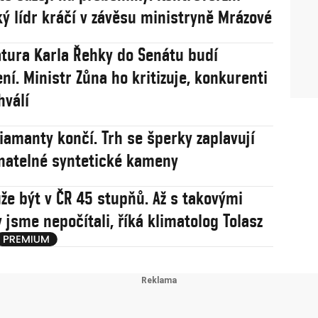
ý lídr kráčí v závěsu ministryně Mrázové
tura Karla Řehky do Senátu budí
ní. Ministr Zůna ho kritizuje, konkurenti
hválí
iamanty končí. Trh se šperky zaplavují
natelné syntetické kameny
že být v ČR 45 stupňů. Až s takovými
 jsme nepočítali, říká klimatolog Tolasz