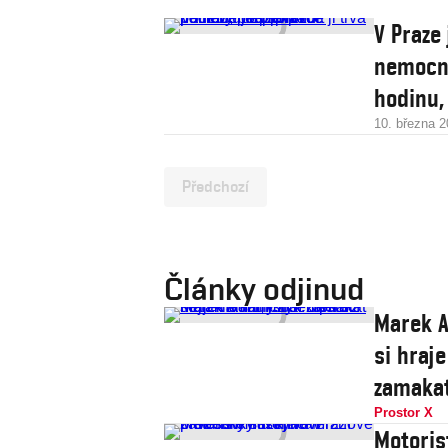
V Praze
nemocni
hodinu,
10. března 
Předchozí
Články odjinud
Marek A
si hraje
zamaka
Prostor X
Motoris