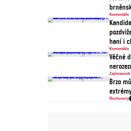
brněnsk
Komentáře
Kandida
pozdviže
haní i c
Komentáře
Věčné d
nerozez
Zajímavosti
Brzo mů
extrémy
Rozhovory