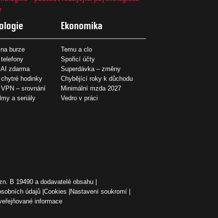
7
ologie
Ekonomika
na burze
Temu a clo
 telefony
Spořicí účty
 AI zdarma
Superdávka – změny
 chytré hodinky
Chybějící roky k důchodu
í VPN – srovnání
Minimální mzda 2027
ilmy a seriály
Vedro v práci
zn. B 19490 a dodavatelé obsahu
osobních údajů
Cookies
Nastavení soukromí
veřejňované informace