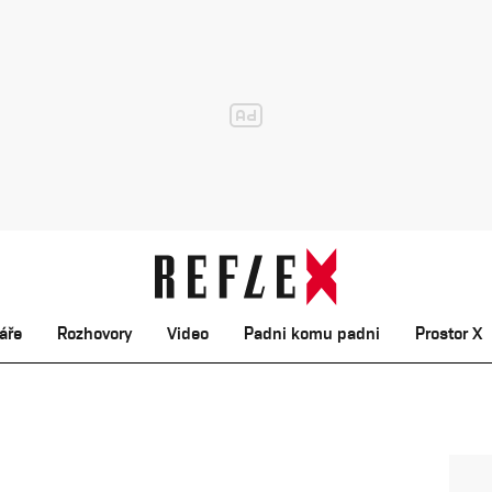
áře
Rozhovory
Video
Padni komu padni
Prostor X