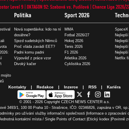
ostor Level 9
OKTAGON 92: Szabová vs. Pudilová
Chance Liga 2026/2
Politika
Sport 2026
Techn
estival
Nová superdávka: kdo na ní
MMA
SpaceX 
dosáhne?
Fotbal 2026/27
Nejlepší
ali
Sjezd sudetských Němců
Hokej 2026
Nejlepší
vota
Proč vláda zavádí EET?
Tenis 2026
Nejlepší
2026:
Padni komu padni
F1 2026
Nejlepš
ší
Výpověď z práce vzor
Atletika 2026
Netflix f
i
Divoký kačer
Cyklistika 2026
 mojito
átů
Kontakty
Redakce
Inzerce
RSS
Kariéra
© 2001 - 2026 Copyright
CZECH NEWS CENTER a.s.
vé 3493/1, 100 00 Praha 10 - Strašnice, IČO: 02346826, zapsána v OR, sp.
odmínky pro užívání služby informační společnosti
Informace o zpracování 
Jednotná kontaktní místa / Single Points of Contact
Etický kodex
Povinně z