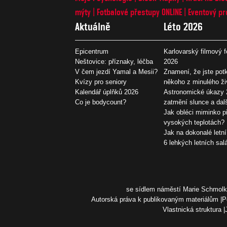
mýty
Fotbalové přestupy ONLINE
Eventový pr
Aktuálně
Léto 2026
Epicentrum
Karlovarský filmový f
Neštovice: příznaky, léčba
2026
V čem jezdí Yamal a Mesii?
Znamení, že jste potk
Kvízy pro seniory
někoho z minulého ži
Kalendář úplňků 2026
Astronomické úkazy 
Co je bodycount?
zatmění slunce a dal
Jak obléci miminko př
vysokých teplotách?
Jak na dokonalé letní
6 lehkých letních sal
se sídlem náměstí Marie Schmolko
Autorská práva k publikovaným materiálům
P
Vlastnická struktura