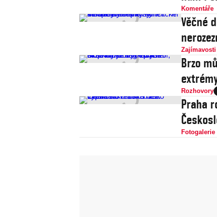
Komentáře
Věčné d
nerozez
Zajímavosti
Brzo mů
extrémy
Rozhovory
Praha r
Českosl
Fotogalerie