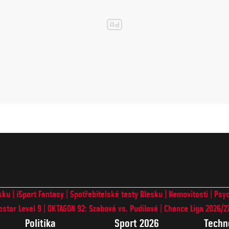
sku
iSport Fantasy
Spotřebitelské testy Blesku
Nemovitosti
Psyc
ostor Level 9
OKTAGON 92: Szabová vs. Pudilová
Chance Liga 2026/2
Politika
Sport 2026
Techn