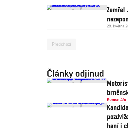
Zemřel 
nezapom
28. května 
Předchozí
Články odjinud
Motoris
brněnsk
Komentáře
Kandida
pozdviže
haní i c