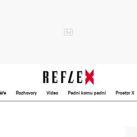
áře
Rozhovory
Video
Padni komu padni
Prostor X