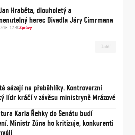
Jan Hraběta, dlouholetý a
enutelný herec Divadla Járy Cimrmana
2026
12:40
Zprávy
Další
té sázejí na přeběhlíky. Kontroverzní
ý lídr kráčí v závěsu ministryně Mrázové
tura Karla Řehky do Senátu budí
ní. Ministr Zůna ho kritizuje, konkurenti
hválí