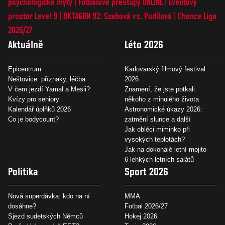
psychologické mýty
Fotbalové přestupy ONLINE
Eventový
prostor Level 9
OKTAGON 92: Szabová vs. Pudilová
Chance Liga
2026/27
Aktuálně
Léto 2026
Epicentrum
Karlovarský filmový festival
Neštovice: příznaky, léčba
2026
V čem jezdí Yamal a Mesii?
Znamení, že jste potkali
Kvízy pro seniory
někoho z minulého života
Kalendář úplňků 2026
Astronomické úkazy 2026:
Co je bodycount?
zatmění slunce a další
Jak obléci miminko při
vysokých teplotách?
Jak na dokonalé letní mojito
6 lehkých letních salátů
Politika
Sport 2026
Nová superdávka: kdo na ní
MMA
dosáhne?
Fotbal 2026/27
Sjezd sudetských Němců
Hokej 2026