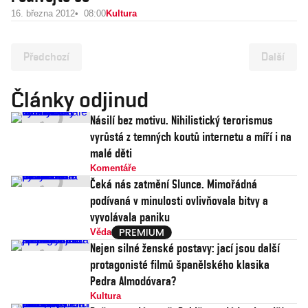
16. března 2012
08:00
Kultura
Předchozí
Další
Články odjinud
Násilí bez motivu. Nihilistický terorismus
vyrůstá z temných koutů internetu a míří i na
malé děti
Komentáře
Čeká nás zatmění Slunce. Mimořádná
podívaná v minulosti ovlivňovala bitvy a
vyvolávala paniku
Věda
Nejen silné ženské postavy: jací jsou další
protagonisté filmů španělského klasika
Pedra Almodóvara?
Kultura