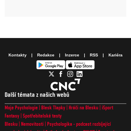
Kontakty
Redakce
Inzerce
RSS
Kariéra
Další témata z našich webů
Moje Psychologie
Blesk Tlapky
Hráči na Blesku
iSport
Fantasy
Spotřebitelské testy
Blesku
Nemovitosti
Psychologika - podcast rozbíjející