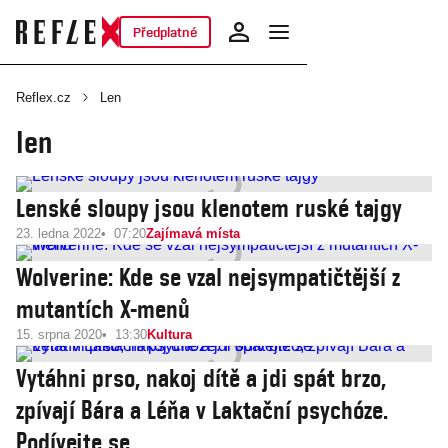
Předplatné
Reflex.cz
Len
len
Lenské sloupy jsou klenotem ruské tajgy
23. ledna 2022
07:20
Zajímavá místa
Wolverine: Kde se vzal nejsympatičtější z
mutantích X-menů
15. srpna 2020
13:30
Kultura
Vytáhni prso, nakoj dítě a jdi spát brzo,
zpívají Bára a Léňa v Laktační psychóze.
Podívejte se