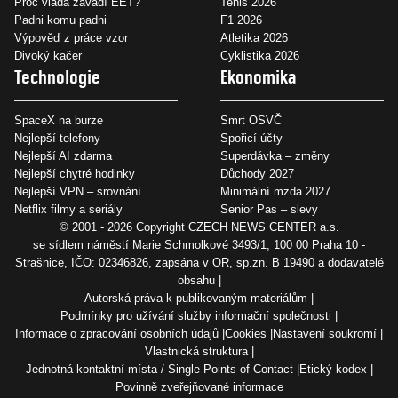
Proč vláda zavádí EET?
Tenis 2026
Padni komu padni
F1 2026
Výpověď z práce vzor
Atletika 2026
Divoký kačer
Cyklistika 2026
Technologie
Ekonomika
SpaceX na burze
Smrt OSVČ
Nejlepší telefony
Spořicí účty
Nejlepší AI zdarma
Superdávka – změny
Nejlepší chytré hodinky
Důchody 2027
Nejlepší VPN – srovnání
Minimální mzda 2027
Netflix filmy a seriály
Senior Pas – slevy
© 2001 - 2026 Copyright
CZECH NEWS CENTER a.s.
se sídlem náměstí Marie Schmolkové 3493/1, 100 00 Praha 10 -
Strašnice, IČO: 02346826, zapsána v OR, sp.zn. B 19490 a dodavatelé
obsahu
Autorská práva k publikovaným materiálům
Podmínky pro užívání služby informační společnosti
Informace o zpracování osobních údajů
Cookies
Nastavení soukromí
Vlastnická struktura
Jednotná kontaktní místa / Single Points of Contact
Etický kodex
Povinně zveřejňované informace