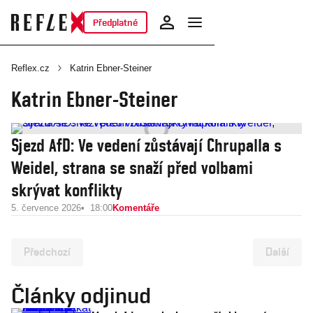
Předplatné
Reflex.cz
Katrin Ebner-Steiner
Katrin Ebner-Steiner
Sjezd AfD: Ve vedení zůstávají Chrupalla s
Weidel, strana se snaží před volbami
skrývat konflikty
5. července 2026
18:00
Komentáře
Předchozí
Další
Články odjinud