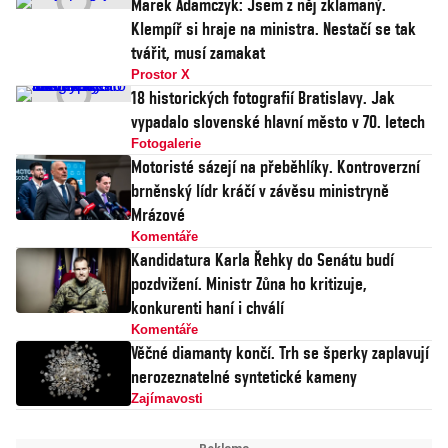
Marek Adamczyk: Jsem z něj zklamaný.
Klempíř si hraje na ministra. Nestačí se tak
tvářit, musí zamakat
Prostor X
18 historických fotografií Bratislavy. Jak
vypadalo slovenské hlavní město v 70. letech
Fotogalerie
Motoristé sázejí na přeběhlíky. Kontroverzní
brněnský lídr kráčí v závěsu ministryně
Mrázové
Komentáře
Kandidatura Karla Řehky do Senátu budí
pozdvižení. Ministr Zůna ho kritizuje,
konkurenti haní i chválí
Komentáře
Věčné diamanty končí. Trh se šperky zaplavují
nerozeznatelné syntetické kameny
Zajímavosti