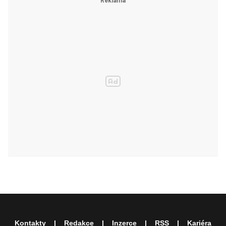
Kontakty
Redakce
Inzerce
RSS
Kariéra