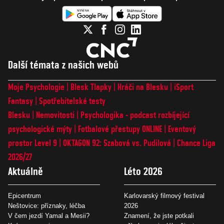
Další témata z našich webů
Moje Psychologie
Blesk Tlapky
Hráči na Blesku
iSport
Fantasy
Spotřebitelské testy
Blesku
Nemovitosti
Psychologika - podcast rozbíjející
psychologické mýty
Fotbalové přestupy ONLINE
Eventový
prostor Level 9
OKTAGON 92: Szabová vs. Pudilová
Chance Liga
2026/27
Aktuálně
Léto 2026
Epicentrum
Karlovarský filmový festival
Neštovice: příznaky, léčba
2026
V čem jezdí Yamal a Mesii?
Znamení, že jste potkali