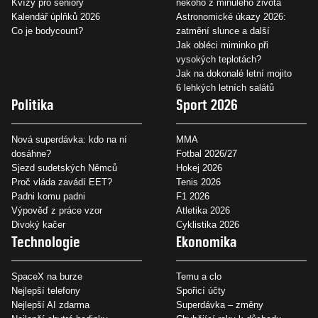
Kvízy pro seniory
někoho z minulého života
Kalendář úplňků 2026
Astronomické úkazy 2026:
Co je bodycount?
zatmění slunce a další
Jak obléci miminko při
vysokých teplotách?
Jak na dokonalé letní mojito
6 lehkých letních salátů
Politika
Sport 2026
Nová superdávka: kdo na ní
MMA
dosáhne?
Fotbal 2026/27
Sjezd sudetských Němců
Hokej 2026
Proč vláda zavádí EET?
Tenis 2026
Padni komu padni
F1 2026
Výpověď z práce vzor
Atletika 2026
Divoký kačer
Cyklistika 2026
Technologie
Ekonomika
SpaceX na burze
Temu a clo
Nejlepší telefony
Spořicí účty
Nejlepší AI zdarma
Superdávka – změny