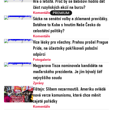
Hra o letiště. Proč by se Babišovi hodilo dát
část ruzyňských akcií na burzu?
Komentáře
Sázka na senátní volby a zklamané pravičáky.
Dotáhne to Kuba s hnutím Naše Česko do
celostátní politiky?
Komentáře
Více lásky pro všechny. Prahou prošel Prague
Pride, na účastníky pokřikovali pobožní
odpůrci
Fotogalerie
Magyarova Tisza nominovala kandidáta na
maďarského prezidenta. Je jím bývalý šéf
nejvyššího soudu
Zprávy
Fištejn: Slibem nezarmoutíš. Ameriku ovládá
nová verze komunismu, která chce měnit
zajeté pořádky
Komentáře