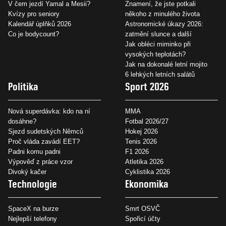
V čem jezdí Yamal a Mesii?
Znamení, že jste potkali
Kvízy pro seniory
někoho z minulého života
Kalendář úplňků 2026
Astronomické úkazy 2026:
Co je bodycount?
zatmění slunce a další
Jak obléci miminko při
vysokých teplotách?
Jak na dokonalé letní mojito
6 lehkých letních salátů
Politika
Sport 2026
Nová superdávka: kdo na ní
MMA
dosáhne?
Fotbal 2026/27
Sjezd sudetských Němců
Hokej 2026
Proč vláda zavádí EET?
Tenis 2026
Padni komu padni
F1 2026
Výpověď z práce vzor
Atletika 2026
Divoký kačer
Cyklistika 2026
Technologie
Ekonomika
SpaceX na burze
Smrt OSVČ
Nejlepší telefony
Spořicí účty