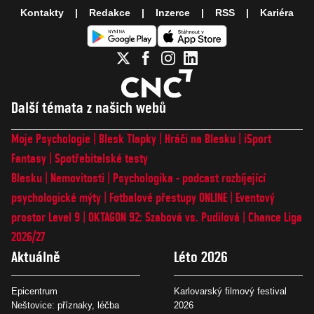
Kontakty
Redakce
Inzerce
RSS
Kariéra
Další témata z našich webů
Moje Psychologie
Blesk Tlapky
Hráči na Blesku
iSport
Fantasy
Spotřebitelské testy
Blesku
Nemovitosti
Psychologika - podcast rozbíjející
psychologické mýty
Fotbalové přestupy ONLINE
Eventový
prostor Level 9
OKTAGON 92: Szabová vs. Pudilová
Chance Liga
2026/27
Aktuálně
Léto 2026
Epicentrum
Karlovarský filmový festival
Neštovice: příznaky, léčba
2026