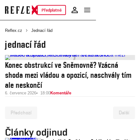
Předplatné
Reflex.cz
Jednací řád
jednací řád
Konec obstrukcí ve Sněmovně? Vzácná
shoda mezi vládou a opozicí, naschvály tím
ale neskončí
6. července 2026
18:00
Komentáře
Předchozí
Další
Články odjinud