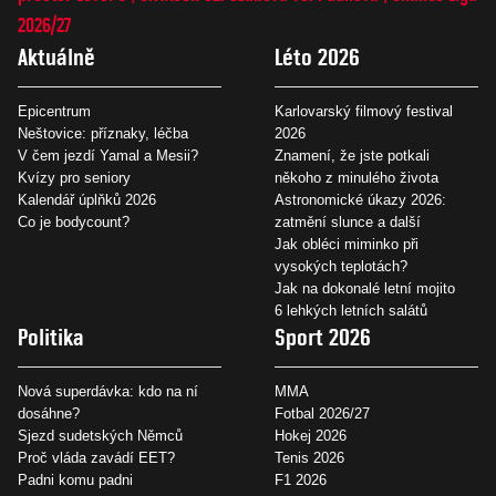
2026/27
Aktuálně
Léto 2026
Epicentrum
Karlovarský filmový festival
Neštovice: příznaky, léčba
2026
V čem jezdí Yamal a Mesii?
Znamení, že jste potkali
Kvízy pro seniory
někoho z minulého života
Kalendář úplňků 2026
Astronomické úkazy 2026:
Co je bodycount?
zatmění slunce a další
Jak obléci miminko při
vysokých teplotách?
Jak na dokonalé letní mojito
6 lehkých letních salátů
Politika
Sport 2026
Nová superdávka: kdo na ní
MMA
dosáhne?
Fotbal 2026/27
Sjezd sudetských Němců
Hokej 2026
Proč vláda zavádí EET?
Tenis 2026
Padni komu padni
F1 2026