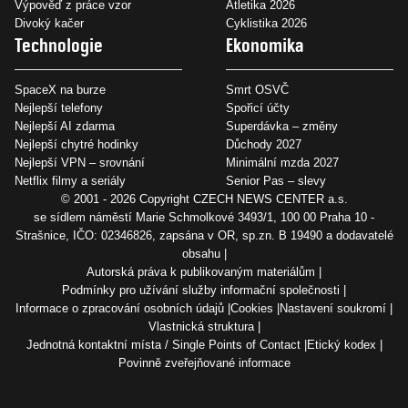
Výpověď z práce vzor
Atletika 2026
Divoký kačer
Cyklistika 2026
Technologie
Ekonomika
SpaceX na burze
Smrt OSVČ
Nejlepší telefony
Spořicí účty
Nejlepší AI zdarma
Superdávka – změny
Nejlepší chytré hodinky
Důchody 2027
Nejlepší VPN – srovnání
Minimální mzda 2027
Netflix filmy a seriály
Senior Pas – slevy
© 2001 - 2026 Copyright
CZECH NEWS CENTER a.s.
se sídlem náměstí Marie Schmolkové 3493/1, 100 00 Praha 10 -
Strašnice, IČO: 02346826, zapsána v OR, sp.zn. B 19490 a dodavatelé
obsahu
Autorská práva k publikovaným materiálům
Podmínky pro užívání služby informační společnosti
Informace o zpracování osobních údajů
Cookies
Nastavení soukromí
Vlastnická struktura
Jednotná kontaktní místa / Single Points of Contact
Etický kodex
Povinně zveřejňované informace