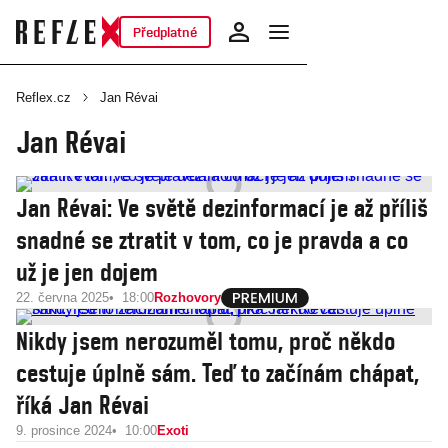
Předplatné
Reflex.cz
Jan Révai
Jan Révai
Jan Révai: Ve světě dezinformací je až příliš
snadné se ztratit v tom, co je pravda a co
už je jen dojem
22. června 2025
18:00
Rozhovory
Nikdy jsem nerozuměl tomu, proč někdo
cestuje úplně sám. Teď to začínám chápat,
říká Jan Révai
9. prosince 2024
10:00
Exoti