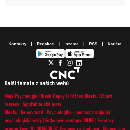
Kontakty
Redakce
Inzerce
RSS
Kariéra
Další témata z našich webů
Moje Psychologie
Blesk Tlapky
Hráči na Blesku
iSport
Fantasy
Spotřebitelské testy
Blesku
Nemovitosti
Psychologika - podcast rozbíjející
psychologické mýty
Fotbalové přestupy ONLINE
Eventový
prostor Level 9
OKTAGON 92: Szabová vs. Pudilová
Chance Liga