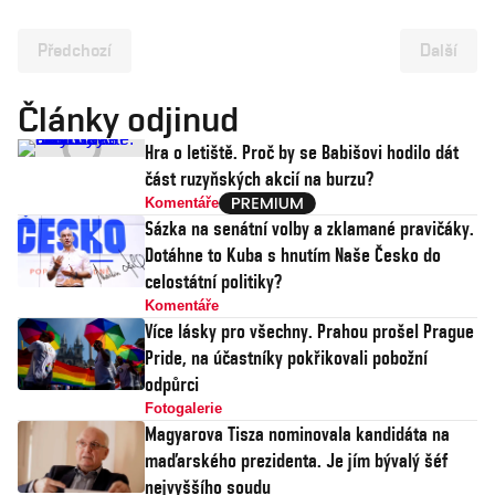
Předchozí
Další
Články odjinud
Hra o letiště. Proč by se Babišovi hodilo dát
část ruzyňských akcií na burzu?
Komentáře
Sázka na senátní volby a zklamané pravičáky.
Dotáhne to Kuba s hnutím Naše Česko do
celostátní politiky?
Komentáře
Více lásky pro všechny. Prahou prošel Prague
Pride, na účastníky pokřikovali pobožní
odpůrci
Fotogalerie
Magyarova Tisza nominovala kandidáta na
maďarského prezidenta. Je jím bývalý šéf
nejvyššího soudu