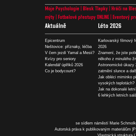
Moje Psychologie
Blesk Tlapky
Hráči na Ble
mýty
Fotbalové přestupy ONLINE
Eventový pr
Aktuálně
Léto 2026
Epicentrum
Karlovarský filmový f
Neštovice: příznaky, léčba
2026
V čem jezdí Yamal a Mesii?
Znamení, že jste potk
Kvízy pro seniory
někoho z minulého ži
Kalendář úplňků 2026
Astronomické úkazy 
Co je bodycount?
zatmění slunce a dal
Jak obléci miminko př
vysokých teplotách?
Jak na dokonalé letní
6 lehkých letních sal
se sídlem náměstí Marie Schmolko
Autorská práva k publikovaným materiálům
P
Vlastnická struktura