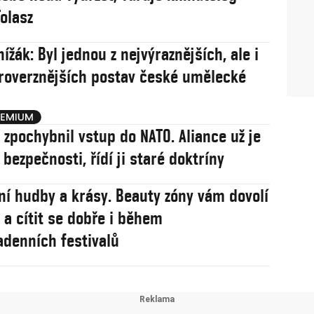
olasz
ížák: Byl jednou z nejvýraznějších, ale i
roverznějších postav české umělecké
j zpochybnil vstup do NATO. Aliance už je
í bezpečnosti, řídí ji staré doktríny
ní hudby a krásy. Beauty zóny vám dovolí
 a cítit se dobře i během
adenních festivalů