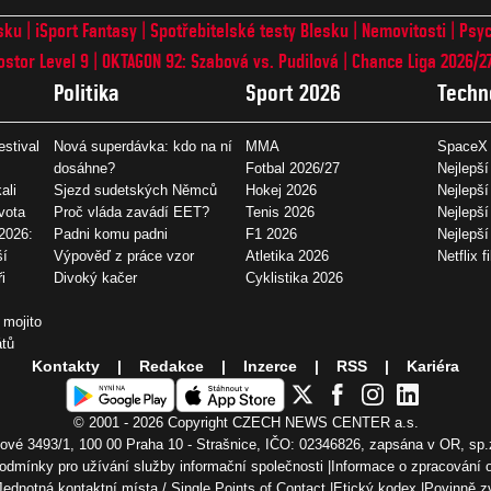
sku
iSport Fantasy
Spotřebitelské testy Blesku
Nemovitosti
Psyc
ostor Level 9
OKTAGON 92: Szabová vs. Pudilová
Chance Liga 2026/2
Politika
Sport 2026
Techn
estival
Nová superdávka: kdo na ní
MMA
SpaceX 
dosáhne?
Fotbal 2026/27
Nejlepší
ali
Sjezd sudetských Němců
Hokej 2026
Nejlepší
vota
Proč vláda zavádí EET?
Tenis 2026
Nejlepší
2026:
Padni komu padni
F1 2026
Nejlepš
ší
Výpověď z práce vzor
Atletika 2026
Netflix f
i
Divoký kačer
Cyklistika 2026
 mojito
átů
Kontakty
Redakce
Inzerce
RSS
Kariéra
© 2001 - 2026 Copyright
CZECH NEWS CENTER a.s.
vé 3493/1, 100 00 Praha 10 - Strašnice, IČO: 02346826, zapsána v OR, sp.
odmínky pro užívání služby informační společnosti
Informace o zpracování 
Jednotná kontaktní místa / Single Points of Contact
Etický kodex
Povinně z