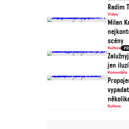
Radim T
Video
Milan Kn
nejkont
scény
Kultura
Zalužny
jen iluz
Komentáře
Propoje
vypadat
několik
Kultura