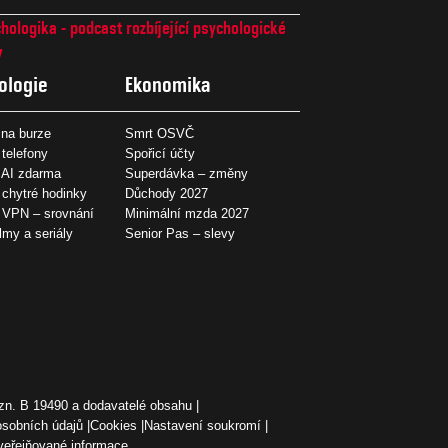
hologika - podcast rozbíjející psychologické
7
ologie
Ekonomika
na burze
Smrt OSVČ
 telefony
Spořicí účty
 AI zdarma
Superdávka – změny
 chytré hodinky
Důchody 2027
í VPN – srovnání
Minimální mzda 2027
ilmy a seriály
Senior Pas – slevy
zn. B 19490 a dodavatelé obsahu
osobních údajů
Cookies
Nastavení soukromí
veřejňované informace