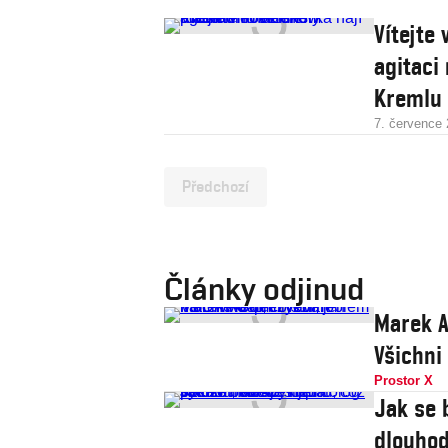
Vítejte 
agitaci
Kremlu
7. července
Předchozí
Články odjinud
Marek A
Všichni
Prostor X
Jak se 
dlouhod