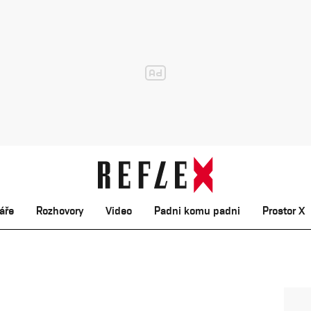
áře
Rozhovory
Video
Padni komu padni
Prostor X