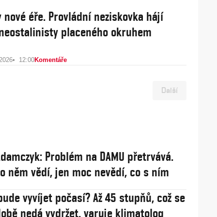
v nové éře. Provládní neziskovka hájí
 neostalinisty placeného okruhem
 2026
12:00
Komentáře
Další
damczyk: Problém na DAMU přetrvává.
 o něm vědí, jen moc nevědí, co s ním
bude vyvíjet počasí? Až 45 stupňů, což se
obě nedá vydržet, varuje klimatolog