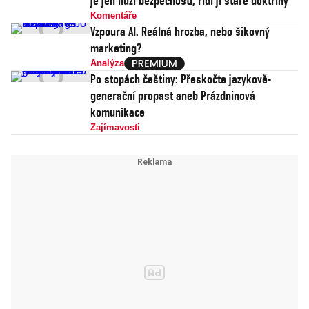
je jen iluzí bezpečnosti, řídí ji staré doktríny
Komentáře
Vzpoura AI. Reálná hrozba, nebo šikovný
marketing?
Analýza
Po stopách češtiny: Přeskočte jazykově-
generační propast aneb Prázdninová
komunikace
Zajímavosti