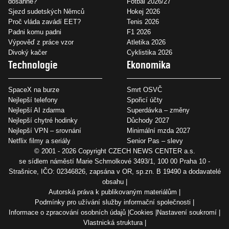
dosáhne?
Fotbal 2026/27
Sjezd sudetských Němců
Hokej 2026
Proč vláda zavádí EET?
Tenis 2026
Padni komu padni
F1 2026
Výpověď z práce vzor
Atletika 2026
Divoký kačer
Cyklistika 2026
Technologie
Ekonomika
SpaceX na burze
Smrt OSVČ
Nejlepší telefony
Spořicí účty
Nejlepší AI zdarma
Superdávka – změny
Nejlepší chytré hodinky
Důchody 2027
Nejlepší VPN – srovnání
Minimální mzda 2027
Netflix filmy a seriály
Senior Pas – slevy
© 2001 - 2026 Copyright
CZECH NEWS CENTER a.s.
se sídlem náměstí Marie Schmolkové 3493/1, 100 00 Praha 10 -
Strašnice, IČO: 02346826, zapsána v OR, sp.zn. B 19490 a dodavatelé
obsahu
Autorská práva k publikovaným materiálům
Podmínky pro užívání služby informační společnosti
Informace o zpracování osobních údajů
Cookies
Nastavení soukromí
Vlastnická struktura