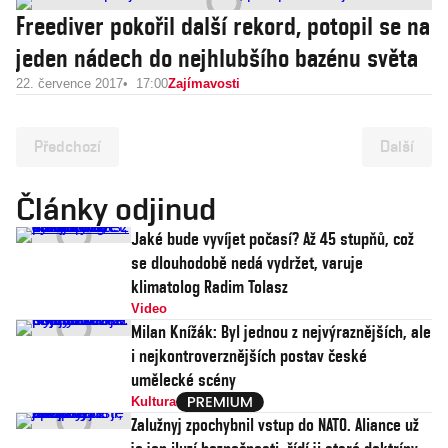
Freediver pokořil další rekord, potopil se na
jeden nádech do nejhlubšího bazénu světa
22. července 2017
17:00
Zajímavosti
Předchozí
Další
Články odjinud
Jaké bude vyvíjet počasí? Až 45 stupňů, což
se dlouhodobě nedá vydržet, varuje
klimatolog Radim Tolasz
Video
Milan Knížák: Byl jednou z nejvýraznějších, ale
i nejkontroverznějších postav české
umělecké scény
Kultura
Zalužnyj zpochybnil vstup do NATO. Aliance už