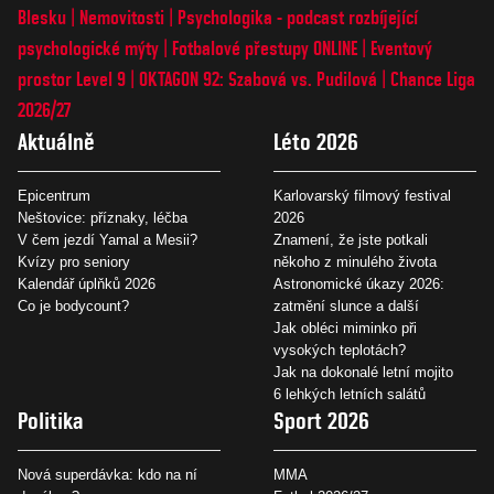
Blesku
Nemovitosti
Psychologika - podcast rozbíjející
psychologické mýty
Fotbalové přestupy ONLINE
Eventový
prostor Level 9
OKTAGON 92: Szabová vs. Pudilová
Chance Liga
2026/27
Aktuálně
Léto 2026
Epicentrum
Karlovarský filmový festival
Neštovice: příznaky, léčba
2026
V čem jezdí Yamal a Mesii?
Znamení, že jste potkali
Kvízy pro seniory
někoho z minulého života
Kalendář úplňků 2026
Astronomické úkazy 2026:
Co je bodycount?
zatmění slunce a další
Jak obléci miminko při
vysokých teplotách?
Jak na dokonalé letní mojito
6 lehkých letních salátů
Politika
Sport 2026
Nová superdávka: kdo na ní
MMA