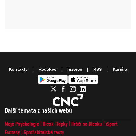
Kontakty
Redakce
Inzerce
RSS
Kariéra
Další témata z našich webů
Moje Psychologie
Blesk Tlapky
Hráči na Blesku
iSport
Fantasy
Spotřebitelské testy