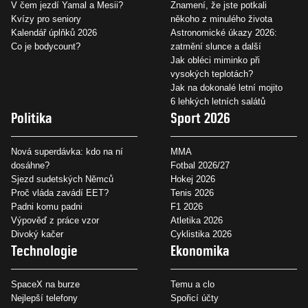
V čem jezdí Yamal a Mesii?
Znamení, že jste potkali
Kvízy pro seniory
někoho z minulého života
Kalendář úplňků 2026
Astronomické úkazy 2026:
Co je bodycount?
zatmění slunce a další
Jak obléci miminko při
vysokých teplotách?
Jak na dokonalé letní mojito
6 lehkých letních salátů
Politika
Sport 2026
Nová superdávka: kdo na ní
MMA
dosáhne?
Fotbal 2026/27
Sjezd sudetských Němců
Hokej 2026
Proč vláda zavádí EET?
Tenis 2026
Padni komu padni
F1 2026
Výpověď z práce vzor
Atletika 2026
Divoký kačer
Cyklistika 2026
Technologie
Ekonomika
SpaceX na burze
Temu a clo
Nejlepší telefony
Spořicí účty