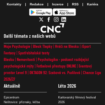
Kontakty
Redakce
Inzerce
RSS
Kariéra
Další témata z našich webů
Moje Psychologie
Blesk Tlapky
Hráči na Blesku
iSport
Fantasy
Spotřebitelské testy
Blesku
Nemovitosti
Psychologika - podcast rozbíjející
psychologické mýty
Fotbalové přestupy ONLINE
Eventový
prostor Level 9
OKTAGON 92: Szabová vs. Pudilová
Chance Liga
2026/27
Aktuálně
Léto 2026
Epicentrum
Karlovarský filmový festival
Neštovice: příznaky, léčba
2026