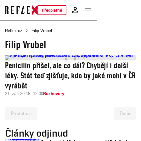
Předplatné
Reflex.cz
Filip Vrubel
Filip Vrubel
Penicilin přišel, ale co dál? Chybějí i další
léky. Stát teď zjišťuje, kdo by jaké mohl v ČR
vyrábět
21. září 2023
12:00
Rozhovory
Předchozí
Další
Články odjinud