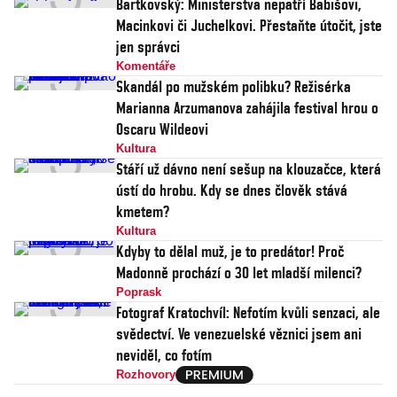
Bartkovský: Ministerstva nepatří Babišovi,
Macinkovi či Juchelkovi. Přestaňte útočit, jste
jen správci
Komentáře
Skandál po mužském polibku? Režisérka
Marianna Arzumanova zahájila festival hrou o
Oscaru Wildeovi
Kultura
Stáří už dávno není sešup na klouzačce, která
ústí do hrobu. Kdy se dnes člověk stává
kmetem?
Kultura
Kdyby to dělal muž, je to predátor! Proč
Madonně prochází o 30 let mladší milenci?
Poprask
Fotograf Kratochvíl: Nefotím kvůli senzaci, ale
svědectví. Ve venezuelské věznici jsem ani
neviděl, co fotím
Rozhovory