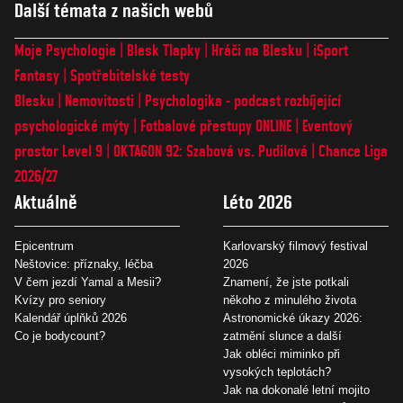
Další témata z našich webů
Moje Psychologie
Blesk Tlapky
Hráči na Blesku
iSport
Fantasy
Spotřebitelské testy
Blesku
Nemovitosti
Psychologika - podcast rozbíjející
psychologické mýty
Fotbalové přestupy ONLINE
Eventový
prostor Level 9
OKTAGON 92: Szabová vs. Pudilová
Chance Liga
2026/27
Aktuálně
Léto 2026
Epicentrum
Karlovarský filmový festival
Neštovice: příznaky, léčba
2026
V čem jezdí Yamal a Mesii?
Znamení, že jste potkali
Kvízy pro seniory
někoho z minulého života
Kalendář úplňků 2026
Astronomické úkazy 2026:
Co je bodycount?
zatmění slunce a další
Jak obléci miminko při
vysokých teplotách?
Jak na dokonalé letní mojito