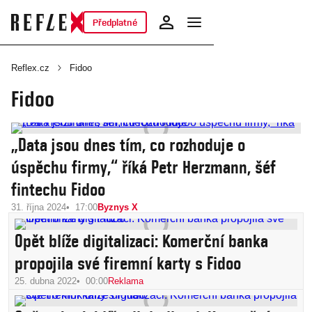
Předplatné
Reflex.cz
Fidoo
Fidoo
„Data jsou dnes tím, co rozhoduje o
úspěchu firmy,“ říká Petr Herzmann, šéf
fintechu Fidoo
31. října 2024
17:00
Byznys X
Opět blíže digitalizaci: Komerční banka
propojila své firemní karty s Fidoo
25. dubna 2022
00:00
Reklama