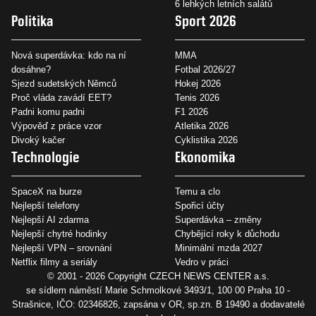
6 lehkých letních salátů
Politika
Sport 2026
Nová superdávka: kdo na ní
MMA
dosáhne?
Fotbal 2026/27
Sjezd sudetských Němců
Hokej 2026
Proč vláda zavádí EET?
Tenis 2026
Padni komu padni
F1 2026
Výpověď z práce vzor
Atletika 2026
Divoký kačer
Cyklistika 2026
Technologie
Ekonomika
SpaceX na burze
Temu a clo
Nejlepší telefony
Spořicí účty
Nejlepší AI zdarma
Superdávka – změny
Nejlepší chytré hodinky
Chybějící roky k důchodu
Nejlepší VPN – srovnání
Minimální mzda 2027
Netflix filmy a seriály
Vedro v práci
© 2001 - 2026 Copyright
CZECH NEWS CENTER a.s.
se sídlem náměstí Marie Schmolkové 3493/1, 100 00 Praha 10 -
Strašnice, IČO: 02346826, zapsána v OR, sp.zn. B 19490 a dodavatelé