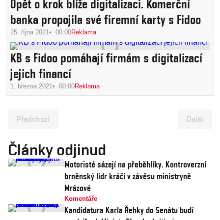
Opět o krok blíže digitalizaci. Komerční
banka propojila své firemní karty s Fidoo
25. října 2021
00:00
Reklama
KB s Fidoo pomáhají firmám s digitalizací
jejich financí
1. března 2021
00:00
Reklama
Předchozí
Další
Články odjinud
Motoristé sázejí na přeběhlíky. Kontroverzní
brněnský lídr kráčí v závěsu ministryně
Mrázové
Komentáře
Kandidatura Karla Řehky do Senátu budí