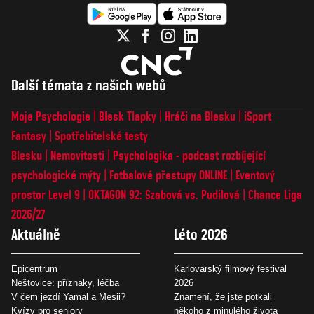
Další témata z našich webů
Moje Psychologie
Blesk Tlapky
Hráči na Blesku
iSport
Fantasy
Spotřebitelské testy
Blesku
Nemovitosti
Psychologika - podcast rozbíjející
psychologické mýty
Fotbalové přestupy ONLINE
Eventový
prostor Level 9
OKTAGON 92: Szabová vs. Pudilová
Chance Liga
2026/27
Aktuálně
Léto 2026
Epicentrum
Karlovarský filmový festival
Neštovice: příznaky, léčba
2026
V čem jezdí Yamal a Mesii?
Znamení, že jste potkali
Kvízy pro seniory
někoho z minulého života