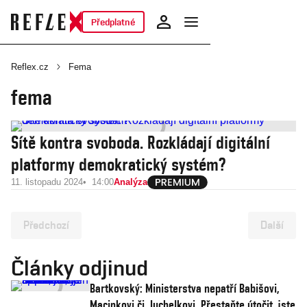
Předplatné
Reflex.cz
Fema
fema
Sítě kontra svoboda. Rozkládají digitální
platformy demokratický systém?
11. listopadu 2024
14:00
Analýza
Předchozí
Další
Články odjinud
Bartkovský: Ministerstva nepatří Babišovi,
Macinkovi či Juchelkovi. Přestaňte útočit, jste