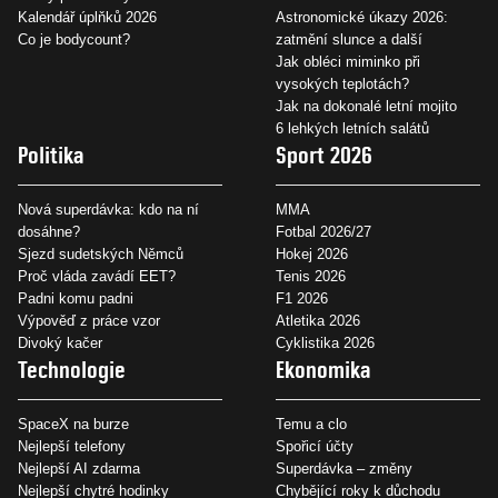
Kalendář úplňků 2026
Astronomické úkazy 2026:
Co je bodycount?
zatmění slunce a další
Jak obléci miminko při
vysokých teplotách?
Jak na dokonalé letní mojito
6 lehkých letních salátů
Politika
Sport 2026
Nová superdávka: kdo na ní
MMA
dosáhne?
Fotbal 2026/27
Sjezd sudetských Němců
Hokej 2026
Proč vláda zavádí EET?
Tenis 2026
Padni komu padni
F1 2026
Výpověď z práce vzor
Atletika 2026
Divoký kačer
Cyklistika 2026
Technologie
Ekonomika
SpaceX na burze
Temu a clo
Nejlepší telefony
Spořicí účty
Nejlepší AI zdarma
Superdávka – změny
Nejlepší chytré hodinky
Chybějící roky k důchodu