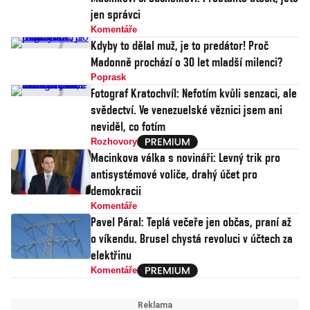
jen správci
Komentáře
Kdyby to dělal muž, je to predátor! Proč
Madonně prochází o 30 let mladší milenci?
Poprask
Fotograf Kratochvíl: Nefotím kvůli senzaci, ale
svědectví. Ve venezuelské věznici jsem ani
neviděl, co fotím
Rozhovory
Macinkova válka s novináři: Levný trik pro
antisystémové voliče, drahý účet pro
demokracii
Komentáře
Pavel Páral: Teplá večeře jen občas, praní až
o víkendu. Brusel chystá revoluci v účtech za
elektřinu
Komentáře