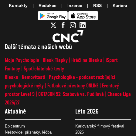
Kontakty
Redakce
Inzerce
RSS
Kariéra
Další témata z našich webů
Moje Psychologie
Blesk Tlapky
Hráči na Blesku
iSport
Fantasy
Spotřebitelské testy
Blesku
Nemovitosti
Psychologika - podcast rozbíjející
psychologické mýty
Fotbalové přestupy ONLINE
Eventový
prostor Level 9
OKTAGON 92: Szabová vs. Pudilová
Chance Liga
2026/27
Aktuálně
Léto 2026
Epicentrum
Karlovarský filmový festival
Neštovice: příznaky, léčba
2026