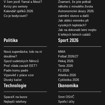
V čem jezdí Yamal a Mesii?
Znamení, že jste potkali
Kvízy pro seniory
někoho z minulého života
Kalendář úplňků 2026
Astronomické úkazy 2026:
Co je bodycount?
zatmění slunce a další
Jak obléci miminko při
vysokých teplotách?
Jak na dokonalé letní mojito
6 lehkých letních salátů
Politika
Sport 2026
Nová superdávka: kdo na ní
MMA
dosáhne?
Fotbal 2026/27
Sjezd sudetských Němců
Hokej 2026
Proč vláda zavádí EET?
Tenis 2026
Padni komu padni
F1 2026
Výpověď z práce vzor
Atletika 2026
Divoký kačer
Cyklistika 2026
Technologie
Ekonomika
SpaceX na burze
Smrt OSVČ
Nejlepší telefony
Spořicí účty