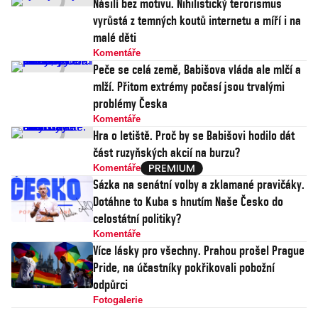
Násilí bez motivu. Nihilistický terorismus
vyrůstá z temných koutů internetu a míří i na
malé děti
Komentáře
Peče se celá země, Babišova vláda ale mlčí a
mlží. Přitom extrémy počasí jsou trvalými
problémy Česka
Komentáře
Hra o letiště. Proč by se Babišovi hodilo dát
část ruzyňských akcií na burzu?
Komentáře
Sázka na senátní volby a zklamané pravičáky.
Dotáhne to Kuba s hnutím Naše Česko do
celostátní politiky?
Komentáře
Více lásky pro všechny. Prahou prošel Prague
Pride, na účastníky pokřikovali pobožní
odpůrci
Fotogalerie