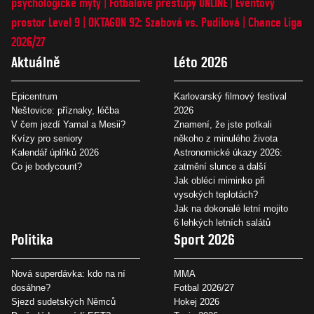
psychologické mýty
Fotbalové přestupy ONLINE
Eventový
prostor Level 9
OKTAGON 92: Szabová vs. Pudilová
Chance Liga
2026/27
Aktuálně
Léto 2026
Epicentrum
Karlovarský filmový festival
Neštovice: příznaky, léčba
2026
V čem jezdí Yamal a Mesii?
Znamení, že jste potkali
Kvízy pro seniory
někoho z minulého života
Kalendář úplňků 2026
Astronomické úkazy 2026:
Co je bodycount?
zatmění slunce a další
Jak obléci miminko při
vysokých teplotách?
Jak na dokonalé letní mojito
6 lehkých letních salátů
Politika
Sport 2026
Nová superdávka: kdo na ní
MMA
dosáhne?
Fotbal 2026/27
Sjezd sudetských Němců
Hokej 2026