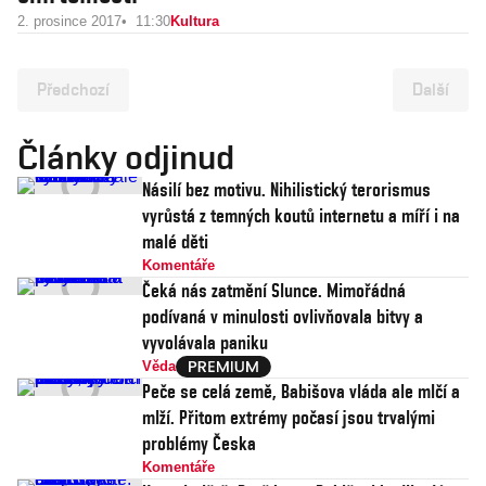
2. prosince 2017
11:30
Kultura
Předchozí
Další
Články odjinud
Násilí bez motivu. Nihilistický terorismus
vyrůstá z temných koutů internetu a míří i na
malé děti
Komentáře
Čeká nás zatmění Slunce. Mimořádná
podívaná v minulosti ovlivňovala bitvy a
vyvolávala paniku
Věda
Peče se celá země, Babišova vláda ale mlčí a
mlží. Přitom extrémy počasí jsou trvalými
problémy Česka
Komentáře