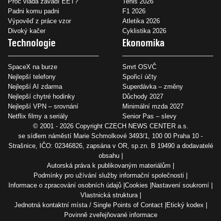
Proč vláda zavádí EET?
Tenis 2026
Padni komu padni
F1 2026
Výpověď z práce vzor
Atletika 2026
Divoký kačer
Cyklistika 2026
Technologie
Ekonomika
SpaceX na burze
Smrt OSVČ
Nejlepší telefony
Spořicí účty
Nejlepší AI zdarma
Superdávka – změny
Nejlepší chytré hodinky
Důchody 2027
Nejlepší VPN – srovnání
Minimální mzda 2027
Netflix filmy a seriály
Senior Pas – slevy
© 2001 - 2026 Copyright
CZECH NEWS CENTER a.s.
se sídlem náměstí Marie Schmolkové 3493/1, 100 00 Praha 10 -
Strašnice, IČO: 02346826, zapsána v OR, sp.zn. B 19490 a dodavatelé
obsahu
Autorská práva k publikovaným materiálům
Podmínky pro užívání služby informační společnosti
Informace o zpracování osobních údajů
Cookies
Nastavení soukromí
Vlastnická struktura
Jednotná kontaktní místa / Single Points of Contact
Etický kodex
Povinně zveřejňované informace