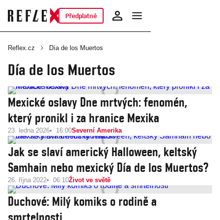
Předplatné
Reflex.cz
Día de los Muertos
Día de los Muertos
Mexické oslavy Dne mrtvých: fenomén,
který pronikl i za hranice Mexika
23. ledna 2026
16:00
Severní Amerika
Jak se slaví americký Halloween, keltský
Samhain nebo mexický Día de los Muertos?
26. října 2022
06:10
Život ve světě
Duchové: Milý komiks o rodině a
smrtelnosti