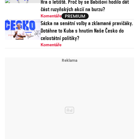
Hra o letiště. Proč by se Babišovi hodilo dát
část ruzyňských akcií na burzu?
Komentáře
Sázka na senátní volby a zklamané pravičáky.
Dotáhne to Kuba s hnutím Naše Česko do
celostátní politiky?
Komentáře