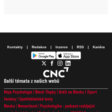
Kontakty
Redakce
Inzerce
RSS
Kariéra
Další témata z našich webů
Moje Psychologie
Blesk Tlapky
Hráči na Blesku
iSport
Fantasy
Spotřebitelské testy
Blesku
Nemovitosti
Psychologika - podcast rozbíjející