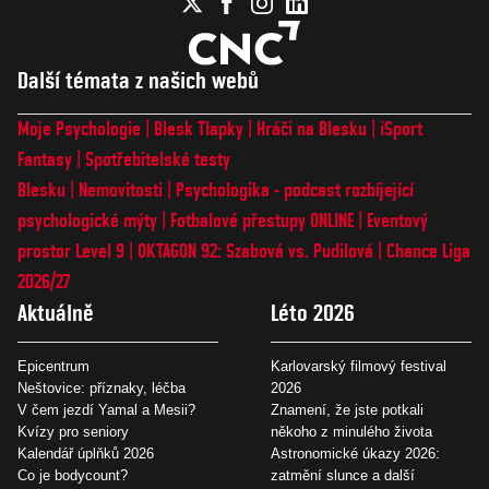
Další témata z našich webů
Moje Psychologie
Blesk Tlapky
Hráči na Blesku
iSport
Fantasy
Spotřebitelské testy
Blesku
Nemovitosti
Psychologika - podcast rozbíjející
psychologické mýty
Fotbalové přestupy ONLINE
Eventový
prostor Level 9
OKTAGON 92: Szabová vs. Pudilová
Chance Liga
2026/27
Aktuálně
Léto 2026
Epicentrum
Karlovarský filmový festival
Neštovice: příznaky, léčba
2026
V čem jezdí Yamal a Mesii?
Znamení, že jste potkali
Kvízy pro seniory
někoho z minulého života
Kalendář úplňků 2026
Astronomické úkazy 2026:
Co je bodycount?
zatmění slunce a další