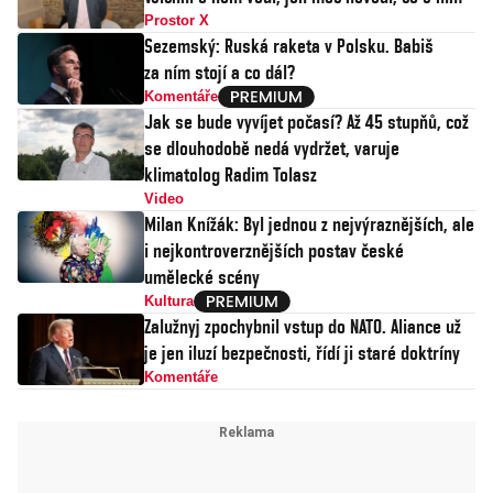
Prostor X
Sezemský: Ruská raketa v Polsku. Babiš
za ním stojí a co dál?
Komentáře
Jak se bude vyvíjet počasí? Až 45 stupňů, což
se dlouhodobě nedá vydržet, varuje
klimatolog Radim Tolasz
Video
Milan Knížák: Byl jednou z nejvýraznějších, ale
i nejkontroverznějších postav české
umělecké scény
Kultura
Zalužnyj zpochybnil vstup do NATO. Aliance už
je jen iluzí bezpečnosti, řídí ji staré doktríny
Komentáře