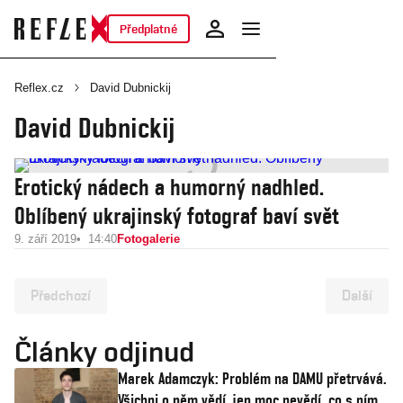
Předplatné
Reflex.cz
David Dubnickij
David Dubnickij
Erotický nádech a humorný nadhled.
Oblíbený ukrajinský fotograf baví svět
9. září 2019
14:40
Fotogalerie
Předchozí
Další
Články odjinud
Marek Adamczyk: Problém na DAMU přetrvává.
Všichni o něm vědí, jen moc nevědí, co s ním