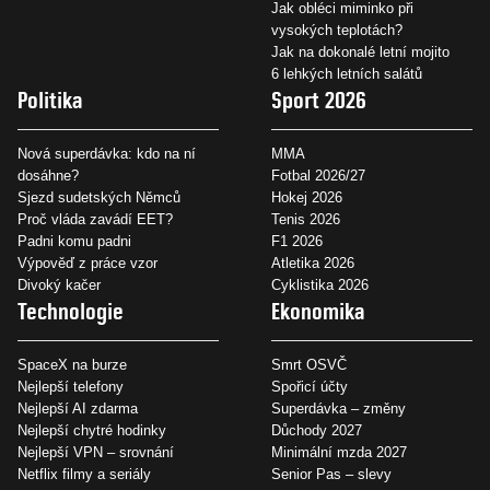
Jak obléci miminko při
vysokých teplotách?
Jak na dokonalé letní mojito
6 lehkých letních salátů
Politika
Sport 2026
Nová superdávka: kdo na ní
MMA
dosáhne?
Fotbal 2026/27
Sjezd sudetských Němců
Hokej 2026
Proč vláda zavádí EET?
Tenis 2026
Padni komu padni
F1 2026
Výpověď z práce vzor
Atletika 2026
Divoký kačer
Cyklistika 2026
Technologie
Ekonomika
SpaceX na burze
Smrt OSVČ
Nejlepší telefony
Spořicí účty
Nejlepší AI zdarma
Superdávka – změny
Nejlepší chytré hodinky
Důchody 2027
Nejlepší VPN – srovnání
Minimální mzda 2027
Netflix filmy a seriály
Senior Pas – slevy