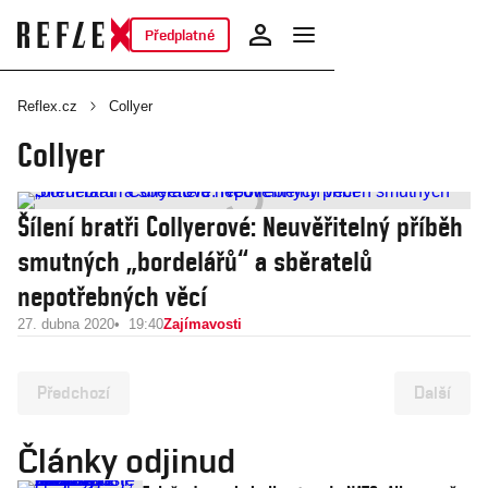
Předplatné
Reflex.cz
Collyer
Collyer
Šílení bratři Collyerové: Neuvěřitelný příběh
smutných „bordelářů“ a sběratelů
nepotřebných věcí
27. dubna 2020
19:40
Zajímavosti
Předchozí
Další
Články odjinud