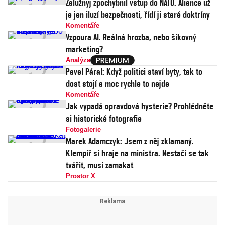
Zalužnyj zpochybnil vstup do NATO. Aliance už
je jen iluzí bezpečnosti, řídí ji staré doktríny
Komentáře
Vzpoura AI. Reálná hrozba, nebo šikovný
marketing?
Analýza
Pavel Páral: Když politici staví byty, tak to
dost stojí a moc rychle to nejde
Komentáře
Jak vypadá opravdová hysterie? Prohlédněte
si historické fotografie
Fotogalerie
Marek Adamczyk: Jsem z něj zklamaný.
Klempíř si hraje na ministra. Nestačí se tak
tvářit, musí zamakat
Prostor X