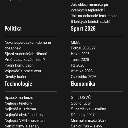
Jak obléci miminko při
vysokých teplotách?
Jak na dokonalé letní mojito
6 lehkých letních salátů
Politika
Sport 2026
Nová superdávka: kdo na ní
MMA
dosáhne?
Fotbal 2026/27
Sjezd sudetských Němců
Hokej 2026
Proč vláda zavádí EET?
Tenis 2026
Padni komu padni
F1 2026
Výpověď z práce vzor
Atletika 2026
Divoký kačer
Cyklistika 2026
Technologie
Ekonomika
SpaceX na burze
Smrt OSVČ
Nejlepší telefony
Spořicí účty
Nejlepší AI zdarma
Superdávka – změny
Nejlepší chytré hodinky
Důchody 2027
Nejlepší VPN – srovnání
Minimální mzda 2027
Netflix filmy a seriály
Senior Pas – slevy