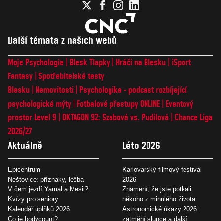
Další témata z našich webů
Moje Psychologie
Blesk Tlapky
Hráči na Blesku
iSport
Fantasy
Spotřebitelské testy
Blesku
Nemovitosti
Psychologika - podcast rozbíjející
psychologické mýty
Fotbalové přestupy ONLINE
Eventový
prostor Level 9
OKTAGON 92: Szabová vs. Pudilová
Chance Liga
2026/27
Aktuálně
Léto 2026
Epicentrum
Karlovarský filmový festival
Neštovice: příznaky, léčba
2026
V čem jezdí Yamal a Mesii?
Znamení, že jste potkali
Kvízy pro seniory
někoho z minulého života
Kalendář úplňků 2026
Astronomické úkazy 2026:
Co je bodycount?
zatmění slunce a další