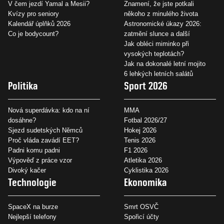
V čem jezdí Yamal a Mesii?
Znamení, že jste potkali
Kvízy pro seniory
někoho z minulého života
Kalendář úplňků 2026
Astronomické úkazy 2026:
Co je bodycount?
zatmění slunce a další
Jak obléci miminko při
vysokých teplotách?
Jak na dokonalé letní mojito
6 lehkých letních salátů
Politika
Sport 2026
Nová superdávka: kdo na ní
MMA
dosáhne?
Fotbal 2026/27
Sjezd sudetských Němců
Hokej 2026
Proč vláda zavádí EET?
Tenis 2026
Padni komu padni
F1 2026
Výpověď z práce vzor
Atletika 2026
Divoký kačer
Cyklistika 2026
Technologie
Ekonomika
SpaceX na burze
Smrt OSVČ
Nejlepší telefony
Spořicí účty