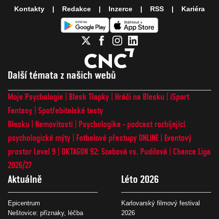
Kontakty
Redakce
Inzerce
RSS
Kariéra
Další témata z našich webů
Moje Psychologie
Blesk Tlapky
Hráči na Blesku
iSport
Fantasy
Spotřebitelské testy
Blesku
Nemovitosti
Psychologika - podcast rozbíjející
psychologické mýty
Fotbalové přestupy ONLINE
Eventový
prostor Level 9
OKTAGON 92: Szabová vs. Pudilová
Chance Liga
2026/27
Aktuálně
Léto 2026
Epicentrum
Karlovarský filmový festival
Neštovice: příznaky, léčba
2026