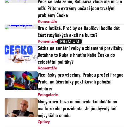
Peče se celá země, Babišova vláda ale mlčí a
mlží. Přitom extrémy počasí jsou trvalými
problémy Česka
Komentáře
Hra o letiště. Proč by se Babišovi hodilo dát
část ruzyňských akcií na burzu?
Komentáře
Sázka na senátní volby a zklamané pravičáky.
Dotáhne to Kuba s hnutím Naše Česko do
celostátní politiky?
Komentáře
Více lásky pro všechny. Prahou prošel Prague
Pride, na účastníky pokřikovali pobožní
odpůrci
Fotogalerie
Magyarova Tisza nominovala kandidáta na
maďarského prezidenta. Je jím bývalý šéf
nejvyššího soudu
Zprávy