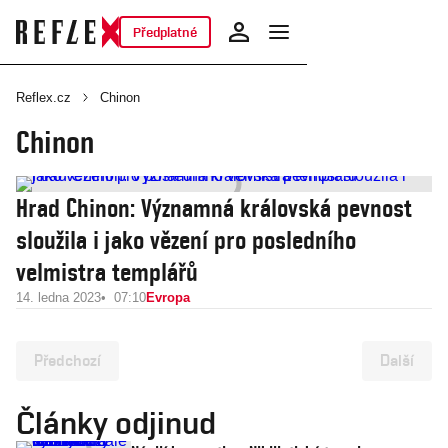
Předplatné
Reflex.cz
Chinon
Chinon
Hrad Chinon: Významná královská pevnost
sloužila i jako vězení pro posledního
velmistra templářů
14. ledna 2023
07:10
Evropa
Předchozí
Další
Články odjinud