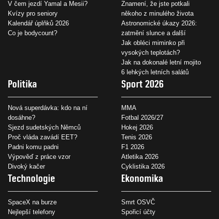
V čem jezdí Yamal a Mesii?
Znamení, že jste potkali
Kvízy pro seniory
někoho z minulého života
Kalendář úplňků 2026
Astronomické úkazy 2026:
Co je bodycount?
zatmění slunce a další
Jak obléci miminko při
vysokých teplotách?
Jak na dokonalé letní mojito
6 lehkých letních salátů
Politika
Sport 2026
Nová superdávka: kdo na ní
MMA
dosáhne?
Fotbal 2026/27
Sjezd sudetských Němců
Hokej 2026
Proč vláda zavádí EET?
Tenis 2026
Padni komu padni
F1 2026
Výpověď z práce vzor
Atletika 2026
Divoký kačer
Cyklistika 2026
Technologie
Ekonomika
SpaceX na burze
Smrt OSVČ
Nejlepší telefony
Spořicí účty