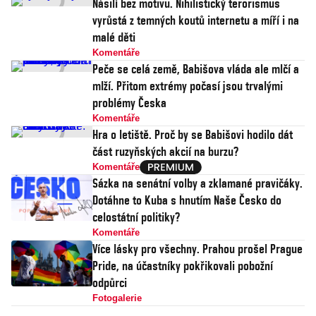
Násilí bez motivu. Nihilistický terorismus
vyrůstá z temných koutů internetu a míří i na
malé děti
Komentáře
Peče se celá země, Babišova vláda ale mlčí a
mlží. Přitom extrémy počasí jsou trvalými
problémy Česka
Komentáře
Hra o letiště. Proč by se Babišovi hodilo dát
část ruzyňských akcií na burzu?
Komentáře
Sázka na senátní volby a zklamané pravičáky.
Dotáhne to Kuba s hnutím Naše Česko do
celostátní politiky?
Komentáře
Více lásky pro všechny. Prahou prošel Prague
Pride, na účastníky pokřikovali pobožní
odpůrci
Fotogalerie