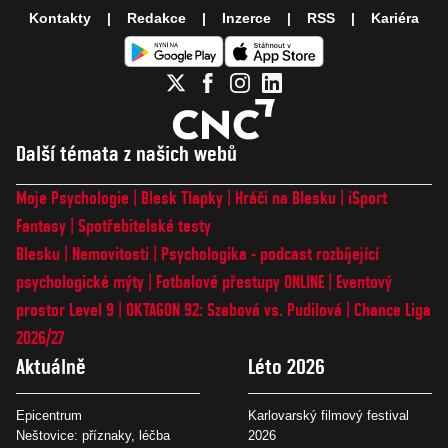
Kontakty
Redakce
Inzerce
RSS
Kariéra
Další témata z našich webů
Moje Psychologie
Blesk Tlapky
Hráči na Blesku
iSport
Fantasy
Spotřebitelské testy
Blesku
Nemovitosti
Psychologika - podcast rozbíjející
psychologické mýty
Fotbalové přestupy ONLINE
Eventový
prostor Level 9
OKTAGON 92: Szabová vs. Pudilová
Chance Liga
2026/27
Aktuálně
Léto 2026
Epicentrum
Karlovarský filmový festival
Neštovice: příznaky, léčba
2026