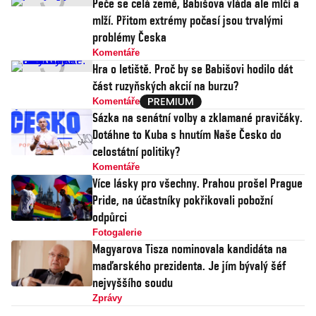
Peče se celá země, Babišova vláda ale mlčí a
mlží. Přitom extrémy počasí jsou trvalými
problémy Česka
Komentáře
Hra o letiště. Proč by se Babišovi hodilo dát
část ruzyňských akcií na burzu?
Komentáře
Sázka na senátní volby a zklamané pravičáky.
Dotáhne to Kuba s hnutím Naše Česko do
celostátní politiky?
Komentáře
Více lásky pro všechny. Prahou prošel Prague
Pride, na účastníky pokřikovali pobožní
odpůrci
Fotogalerie
Magyarova Tisza nominovala kandidáta na
maďarského prezidenta. Je jím bývalý šéf
nejvyššího soudu
Zprávy