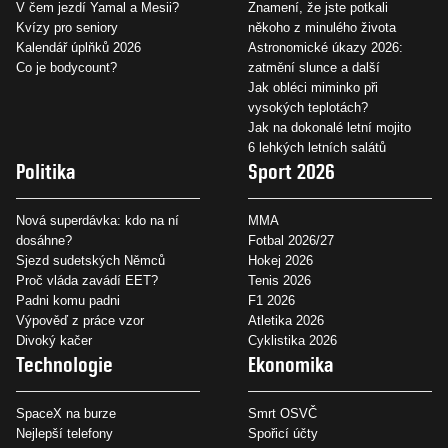
V čem jezdí Yamal a Mesii?
Znamení, že jste potkali
Kvízy pro seniory
někoho z minulého života
Kalendář úplňků 2026
Astronomické úkazy 2026:
Co je bodycount?
zatmění slunce a další
Jak obléci miminko při
vysokých teplotách?
Jak na dokonalé letní mojito
6 lehkých letních salátů
Politika
Sport 2026
Nová superdávka: kdo na ní
MMA
dosáhne?
Fotbal 2026/27
Sjezd sudetských Němců
Hokej 2026
Proč vláda zavádí EET?
Tenis 2026
Padni komu padni
F1 2026
Výpověď z práce vzor
Atletika 2026
Divoký kačer
Cyklistika 2026
Technologie
Ekonomika
SpaceX na burze
Smrt OSVČ
Nejlepší telefony
Spořicí účty