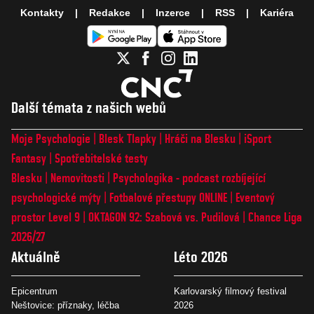
Kontakty
Redakce
Inzerce
RSS
Kariéra
Další témata z našich webů
Moje Psychologie
Blesk Tlapky
Hráči na Blesku
iSport
Fantasy
Spotřebitelské testy
Blesku
Nemovitosti
Psychologika - podcast rozbíjející
psychologické mýty
Fotbalové přestupy ONLINE
Eventový
prostor Level 9
OKTAGON 92: Szabová vs. Pudilová
Chance Liga
2026/27
Aktuálně
Léto 2026
Epicentrum
Karlovarský filmový festival
Neštovice: příznaky, léčba
2026