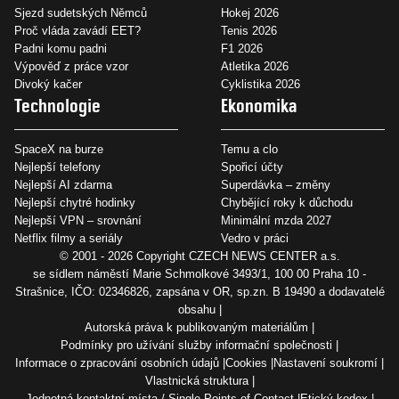
Sjezd sudetských Němců
Hokej 2026
Proč vláda zavádí EET?
Tenis 2026
Padni komu padni
F1 2026
Výpověď z práce vzor
Atletika 2026
Divoký kačer
Cyklistika 2026
Technologie
Ekonomika
SpaceX na burze
Temu a clo
Nejlepší telefony
Spořicí účty
Nejlepší AI zdarma
Superdávka – změny
Nejlepší chytré hodinky
Chybějící roky k důchodu
Nejlepší VPN – srovnání
Minimální mzda 2027
Netflix filmy a seriály
Vedro v práci
© 2001 - 2026 Copyright
CZECH NEWS CENTER a.s.
se sídlem náměstí Marie Schmolkové 3493/1, 100 00 Praha 10 -
Strašnice, IČO: 02346826, zapsána v OR, sp.zn. B 19490 a dodavatelé
obsahu
Autorská práva k publikovaným materiálům
Podmínky pro užívání služby informační společnosti
Informace o zpracování osobních údajů
Cookies
Nastavení soukromí
Vlastnická struktura
Jednotná kontaktní místa / Single Points of Contact
Etický kodex