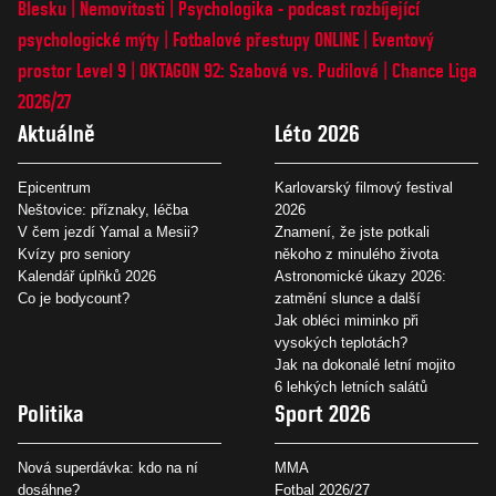
Blesku
Nemovitosti
Psychologika - podcast rozbíjející
psychologické mýty
Fotbalové přestupy ONLINE
Eventový
prostor Level 9
OKTAGON 92: Szabová vs. Pudilová
Chance Liga
2026/27
Aktuálně
Léto 2026
Epicentrum
Karlovarský filmový festival
Neštovice: příznaky, léčba
2026
V čem jezdí Yamal a Mesii?
Znamení, že jste potkali
Kvízy pro seniory
někoho z minulého života
Kalendář úplňků 2026
Astronomické úkazy 2026:
Co je bodycount?
zatmění slunce a další
Jak obléci miminko při
vysokých teplotách?
Jak na dokonalé letní mojito
6 lehkých letních salátů
Politika
Sport 2026
Nová superdávka: kdo na ní
MMA
dosáhne?
Fotbal 2026/27