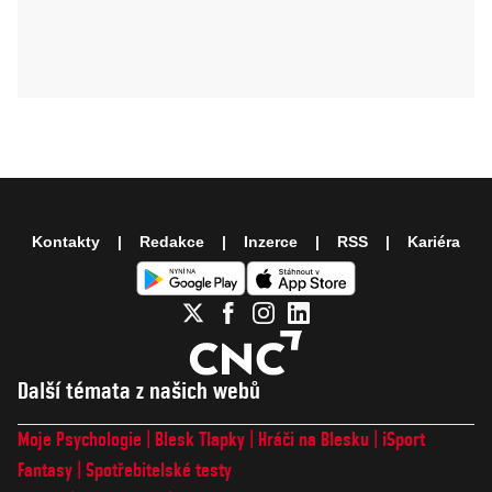
Kontakty
Redakce
Inzerce
RSS
Kariéra
Další témata z našich webů
Moje Psychologie
Blesk Tlapky
Hráči na Blesku
iSport
Fantasy
Spotřebitelské testy