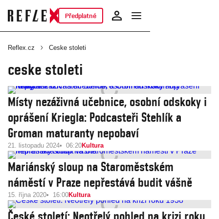
Předplatné
Reflex.cz
Ceske stoleti
ceske stoleti
Místy nezáživná učebnice, osobní odskoky i
oprášení Kriegla: Podcasteři Stehlík a
Groman maturanty nepobaví
21. listopadu 2024
06:20
Kultura
Mariánský sloup na Staroměstském
náměstí v Praze nepřestává budit vášně
15. října 2020
16:00
Kultura
České století: Neotřelý pohled na krizi roku