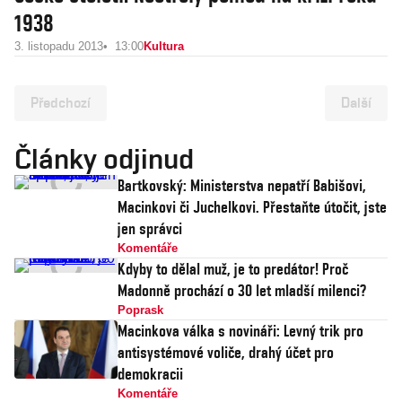
1938
3. listopadu 2013
13:00
Kultura
Předchozí
Další
Články odjinud
Bartkovský: Ministerstva nepatří Babišovi,
Macinkovi či Juchelkovi. Přestaňte útočit, jste
jen správci
Komentáře
Kdyby to dělal muž, je to predátor! Proč
Madonně prochází o 30 let mladší milenci?
Poprask
Macinkova válka s novináři: Levný trik pro
antisystémové voliče, drahý účet pro
demokracii
Komentáře