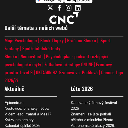
Další témata z našich webů
Moje Psychologie
Blesk Tlapky
Hráči na Blesku
iSport
Fantasy
Spotřebitelské testy
Blesku
Nemovitosti
Psychologika - podcast rozbíjející
psychologické mýty
Fotbalové přestupy ONLINE
Eventový
prostor Level 9
OKTAGON 92: Szabová vs. Pudilová
Chance Liga
2026/27
Aktuálně
Léto 2026
Epicentrum
Karlovarský filmový festival
Neštovice: příznaky, léčba
2026
V čem jezdí Yamal a Mesii?
Znamení, že jste potkali
Kvízy pro seniory
někoho z minulého života
Kalendář úplňků 2026
Astronomické úkazy 2026: