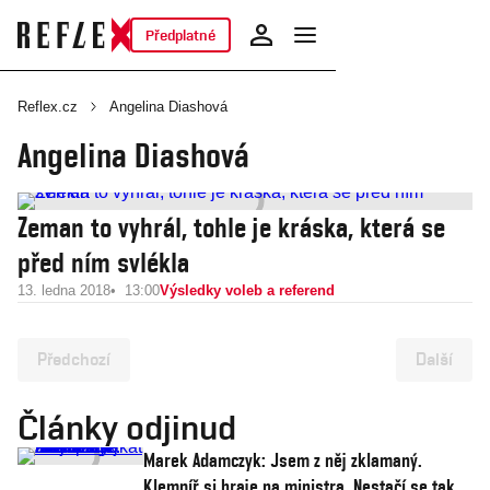
Předplatné
Reflex.cz
Angelina Diashová
Angelina Diashová
Zeman to vyhrál, tohle je kráska, která se
před ním svlékla
13. ledna 2018
13:00
Výsledky voleb a referend
Předchozí
Další
Články odjinud
Marek Adamczyk: Jsem z něj zklamaný.
Klempíř si hraje na ministra. Nestačí se tak