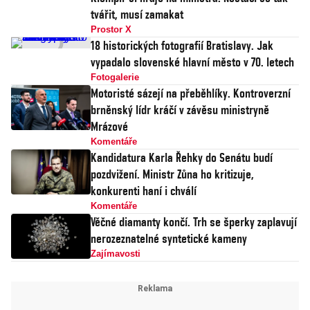
tvářit, musí zamakat
Prostor X
18 historických fotografií Bratislavy. Jak
vypadalo slovenské hlavní město v 70. letech
Fotogalerie
Motoristé sázejí na přeběhlíky. Kontroverzní
brněnský lídr kráčí v závěsu ministryně
Mrázové
Komentáře
Kandidatura Karla Řehky do Senátu budí
pozdvižení. Ministr Zůna ho kritizuje,
konkurenti haní i chválí
Komentáře
Věčné diamanty končí. Trh se šperky zaplavují
nerozeznatelné syntetické kameny
Zajímavosti