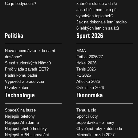
Co je bodycount?
zatmění slunce a další
Jak obléci miminko při
vysokých teplotách?
Jak na dokonalé letní mojito
6 lehkých letních salátů
Politika
Sport 2026
Nová superdávka: kdo na ní
MMA
dosáhne?
Fotbal 2026/27
Sjezd sudetských Němců
Hokej 2026
Proč vláda zavádí EET?
Tenis 2026
Padni komu padni
F1 2026
Výpověď z práce vzor
Atletika 2026
Divoký kačer
Cyklistika 2026
Technologie
Ekonomika
SpaceX na burze
Temu a clo
Nejlepší telefony
Spořicí účty
Nejlepší AI zdarma
Superdávka – změny
Nejlepší chytré hodinky
Chybějící roky k důchodu
Nejlepší VPN – srovnání
Minimální mzda 2027