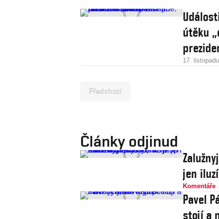
Událost
útěku „
prezid
17. listopad
Předchozí
Články odjinud
Zalužny
jen iluz
Komentáře
Pavel Pá
stojí a