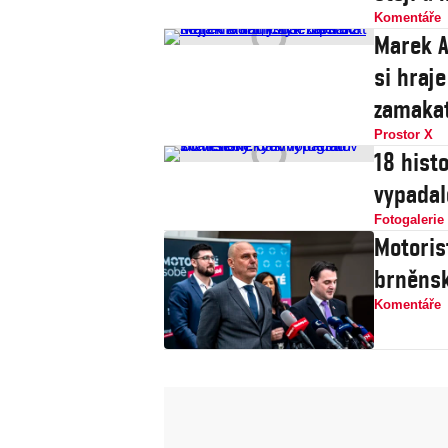
Komentáře
Marek A
si hraje
zamaka
Prostor X
18 histo
vypadal
Fotogalerie
Motoris
brněnsk
Komentáře