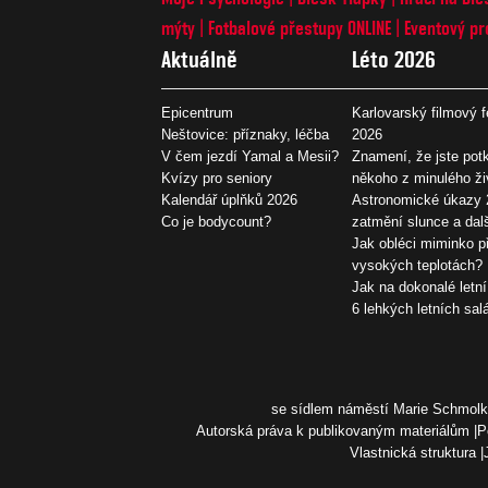
mýty
Fotbalové přestupy ONLINE
Eventový pr
Aktuálně
Léto 2026
Epicentrum
Karlovarský filmový f
Neštovice: příznaky, léčba
2026
V čem jezdí Yamal a Mesii?
Znamení, že jste potk
Kvízy pro seniory
někoho z minulého ži
Kalendář úplňků 2026
Astronomické úkazy 
Co je bodycount?
zatmění slunce a dal
Jak obléci miminko př
vysokých teplotách?
Jak na dokonalé letní
6 lehkých letních sal
se sídlem náměstí Marie Schmolko
Autorská práva k publikovaným materiálům
P
Vlastnická struktura