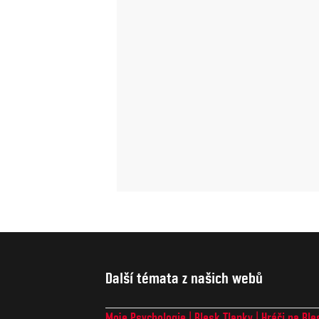
Další témata z našich webů
Moje Psychologie
Blesk Tlapky
Hráči na Ble