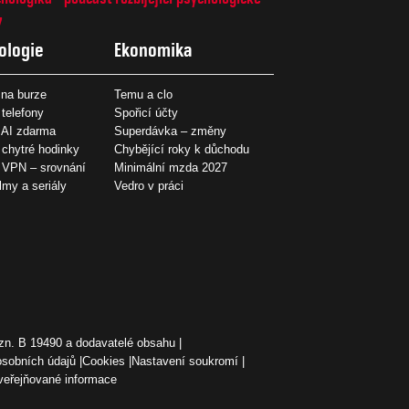
7
ologie
Ekonomika
na burze
Temu a clo
 telefony
Spořicí účty
 AI zdarma
Superdávka – změny
 chytré hodinky
Chybějící roky k důchodu
í VPN – srovnání
Minimální mzda 2027
ilmy a seriály
Vedro v práci
zn. B 19490 a dodavatelé obsahu
osobních údajů
Cookies
Nastavení soukromí
veřejňované informace