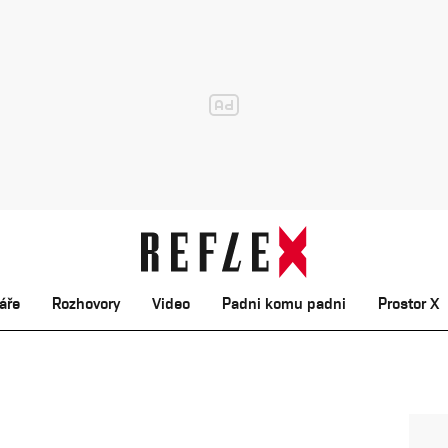
áře
Rozhovory
Video
Padni komu padni
Prostor X