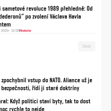
i sametové revoluce 1989 přehledně: Od
dederonů“ po zvolení Václava Havla
entem
u 2025
10:00
Historie
Další
j zpochybnil vstup do NATO. Aliance už je
í bezpečnosti, řídí ji staré doktríny
ral: Když politici staví byty, tak to dost
 moc rychle to nejde