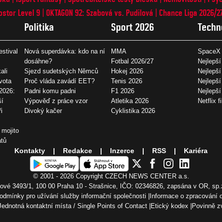
ostor Level 9
OKTAGON 92: Szabová vs. Pudilová
Chance Liga 2026/2
Politika
Sport 2026
Techn
estival
Nová superdávka: kdo na ní
MMA
SpaceX 
dosáhne?
Fotbal 2026/27
Nejlepší
ali
Sjezd sudetských Němců
Hokej 2026
Nejlepší
vota
Proč vláda zavádí EET?
Tenis 2026
Nejlepší
2026:
Padni komu padni
F1 2026
Nejlepš
ší
Výpověď z práce vzor
Atletika 2026
Netflix f
i
Divoký kačer
Cyklistika 2026
 mojito
átů
Kontakty
Redakce
Inzerce
RSS
Kariéra
© 2001 - 2026 Copyright
CZECH NEWS CENTER a.s.
vé 3493/1, 100 00 Praha 10 - Strašnice, IČO: 02346826, zapsána v OR, sp.
odmínky pro užívání služby informační společnosti
Informace o zpracování 
Jednotná kontaktní místa / Single Points of Contact
Etický kodex
Povinně z