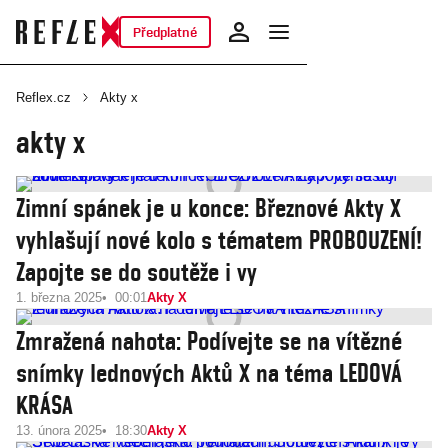
Předplatné
Reflex.cz
Akty x
akty x
Zimní spánek je u konce: Březnové Akty X
vyhlašují nové kolo s tématem PROBOUZENÍ!
Zapojte se do soutěže i vy
1. března 2025
00:01
Akty X
Zmražená nahota: Podívejte se na vítězné
snímky lednových Aktů X na téma LEDOVÁ
KRÁSA
13. února 2025
18:30
Akty X