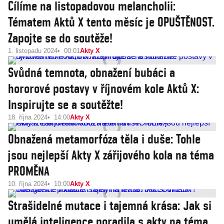
Cílíme na listopadovou melancholii:
Tématem Aktů X tento měsíc je OPUŠTĚNOST.
Zapojte se do soutěže!
1. listopadu 2024
00:01
Akty X
Svůdná temnota, obnažení bubáci a
hororové postavy v říjnovém kole Aktů X:
Inspirujte se a soutěžte!
18. října 2024
14:00
Akty X
Obnažená metamorfóza těla i duše: Tohle
jsou nejlepší Akty X zářijového kola na téma
PROMĚNA
10. října 2024
10:00
Akty X
Strašidelné mutace i tajemná krása: Jak si
umělá inteligence poradila s akty na téma