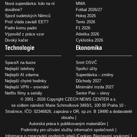
Nová superdávka: kdo na ní
MMA
dosáhne?
Fotbal 2026/27
Sjezd sudetských Němců
Hokej 2026
Proč vláda zavádí EET?
Tenis 2026
Padni komu padni
F1 2026
Výpověď z práce vzor
Atletika 2026
Divoký kačer
Cyklistika 2026
Technologie
Ekonomika
SpaceX na burze
Smrt OSVČ
Nejlepší telefony
Spořicí účty
Nejlepší AI zdarma
Superdávka – změny
Nejlepší chytré hodinky
Důchody 2027
Nejlepší VPN – srovnání
Minimální mzda 2027
Netflix filmy a seriály
Senior Pas – slevy
© 2001 - 2026 Copyright
CZECH NEWS CENTER a.s.
se sídlem náměstí Marie Schmolkové 3493/1, 100 00 Praha 10 -
Strašnice, IČO: 02346826, zapsána v OR, sp.zn. B 19490 a dodavatelé
obsahu
Autorská práva k publikovaným materiálům
Podmínky pro užívání služby informační společnosti
Informace o zpracování osobních údajů
Cookies
Nastavení soukromí