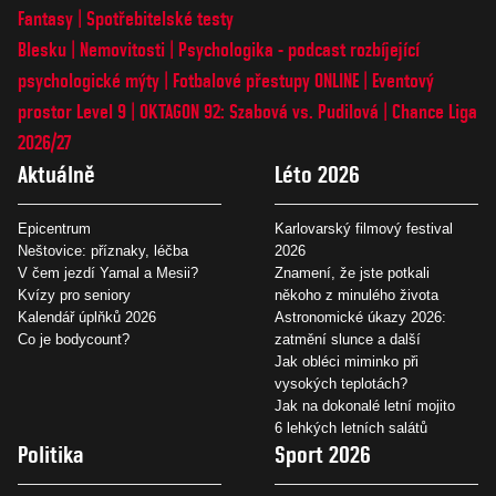
Fantasy
Spotřebitelské testy
Blesku
Nemovitosti
Psychologika - podcast rozbíjející
psychologické mýty
Fotbalové přestupy ONLINE
Eventový
prostor Level 9
OKTAGON 92: Szabová vs. Pudilová
Chance Liga
2026/27
Aktuálně
Léto 2026
Epicentrum
Karlovarský filmový festival
Neštovice: příznaky, léčba
2026
V čem jezdí Yamal a Mesii?
Znamení, že jste potkali
Kvízy pro seniory
někoho z minulého života
Kalendář úplňků 2026
Astronomické úkazy 2026:
Co je bodycount?
zatmění slunce a další
Jak obléci miminko při
vysokých teplotách?
Jak na dokonalé letní mojito
6 lehkých letních salátů
Politika
Sport 2026