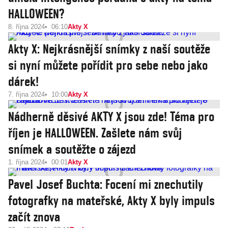
HALLOWEEN?
8. října 2024
06:10
Akty X
Akty X: Nejkrásnější snímky z naší soutěže
si nyní můžete pořídit pro sebe nebo jako
dárek!
7. října 2024
10:00
Akty X
Nádherně děsivé AKTY X jsou zde! Téma pro
říjen je HALLOWEEN. Zašlete nám svůj
snímek a soutěžte o zájezd
1. října 2024
00:01
Akty X
Pavel Josef Buchta: Focení mi znechutily
fotografky na mateřské, Akty X byly impuls
začít znova