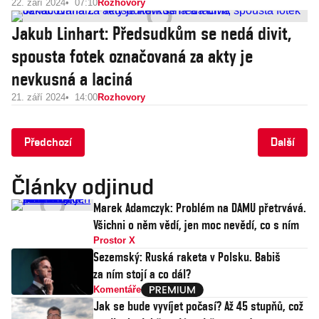
22. září 2024
07:10
Rozhovory
Jakub Linhart: Předsudkům se nedá divit,
spousta fotek označovaná za akty je
nevkusná a laciná
21. září 2024
14:00
Rozhovory
Předchozí
Další
Články odjinud
Marek Adamczyk: Problém na DAMU přetrvává.
Všichni o něm vědí, jen moc nevědí, co s ním
Prostor X
Sezemský: Ruská raketa v Polsku. Babiš
za ním stojí a co dál?
Komentáře
Jak se bude vyvíjet počasí? Až 45 stupňů, což