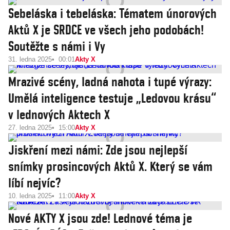
Sebeláska i tebeláska: Tématem únorových
Aktů X je SRDCE ve všech jeho podobách!
Soutěžte s námi i Vy
31. ledna 2025
00:01
Akty X
Mrazivé scény, ladná nahota i tupé výrazy:
Umělá inteligence testuje „Ledovou krásu“
v lednových Aktech X
27. ledna 2025
15:00
Akty X
Jiskření mezi námi: Zde jsou nejlepší
snímky prosincových Aktů X. Který se vám
líbí nejvíc?
10. ledna 2025
11:00
Akty X
Nové AKTY X jsou zde! Lednové téma je