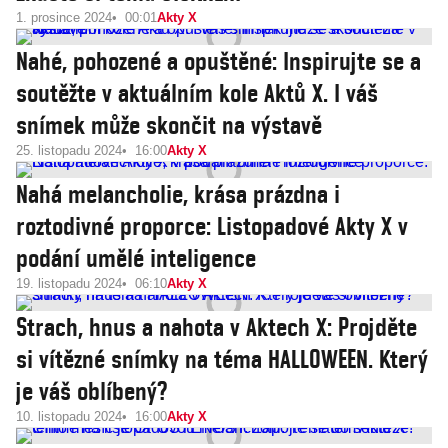
1. prosince 2024
00:01
Akty X
Nahé, pohozené a opuštěné: Inspirujte se a
soutěžte v aktuálním kole Aktů X. I váš
snímek může skončit na výstavě
25. listopadu 2024
16:00
Akty X
Nahá melancholie, krása prázdna i
roztodivné proporce: Listopadové Akty X v
podání umělé inteligence
19. listopadu 2024
06:10
Akty X
Strach, hnus a nahota v Aktech X: Projděte
si vítězné snímky na téma HALLOWEEN. Který
je váš oblíbený?
10. listopadu 2024
16:00
Akty X