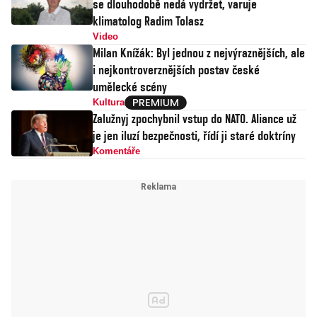
se dlouhodobě nedá vydržet, varuje
klimatolog Radim Tolasz
Video
Milan Knížák: Byl jednou z nejvýraznějších, ale
i nejkontroverznějších postav české
umělecké scény
Kultura
Zalužnyj zpochybnil vstup do NATO. Aliance už
je jen iluzí bezpečnosti, řídí ji staré doktríny
Komentáře