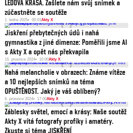
LEDOVÁ KRÁSA. Zašlete nám svůj snímek a
zúčastněte se soutěže
1. ledna 2025
00:01
Akty X
Jiskření přebytečných údů i nahá
gymnastika z jiné dimenze: Poměřili jsme AI
s Akty X a opět nás překvapila
15. prosince 2024
10:00
Akty X
Nahá melancholie v obrazech: Známe vítěze
a 10 nejlepších snímků na téma
OPUŠTĚNOST. Jaký je váš oblíbený?
6. prosince 2024
17:00
Akty X
Záblesky světel, emocí a krásy: Naše soutěž
Akty X vítá fotografy profíky i amatéry.
Zkuste si téma JISKŘENÍ