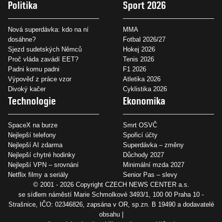
Politika
Sport 2026
Nová superdávka: kdo na ní
MMA
dosáhne?
Fotbal 2026/27
Sjezd sudetských Němců
Hokej 2026
Proč vláda zavádí EET?
Tenis 2026
Padni komu padni
F1 2026
Výpověď z práce vzor
Atletika 2026
Divoký kačer
Cyklistika 2026
Technologie
Ekonomika
SpaceX na burze
Smrt OSVČ
Nejlepší telefony
Spořicí účty
Nejlepší AI zdarma
Superdávka – změny
Nejlepší chytré hodinky
Důchody 2027
Nejlepší VPN – srovnání
Minimální mzda 2027
Netflix filmy a seriály
Senior Pas – slevy
© 2001 - 2026 Copyright
CZECH NEWS CENTER a.s.
se sídlem náměstí Marie Schmolkové 3493/1, 100 00 Praha 10 -
Strašnice, IČO: 02346826, zapsána v OR, sp.zn. B 19490 a dodavatelé
obsahu