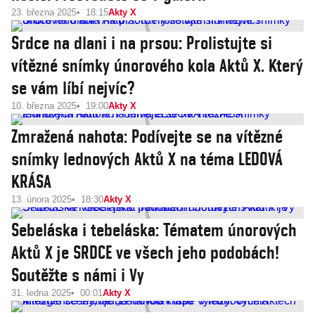
23. března 2025
18:15
Akty X
Srdce na dlani i na prsou: Prolistujte si
vítězné snímky únorového kola Aktů X. Který
se vám líbí nejvíc?
10. března 2025
19:00
Akty X
Zmražená nahota: Podívejte se na vítězné
snímky lednových Aktů X na téma LEDOVÁ
KRÁSA
13. února 2025
18:30
Akty X
Sebeláska i tebeláska: Tématem únorových
Aktů X je SRDCE ve všech jeho podobách!
Soutěžte s námi i Vy
31. ledna 2025
00:01
Akty X