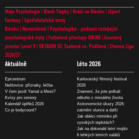
Moje Psychologie
Blesk Tlapky
Hráči na Blesku
iSport
Fantasy
Spotřebitelské testy
Blesku
Nemovitosti
Psychologika - podcast rozbíjející
psychologické mýty
Fotbalové přestupy ONLINE
Eventový
prostor Level 9
OKTAGON 92: Szabová vs. Pudilová
Chance Liga
2026/27
Aktuálně
Léto 2026
Epicentrum
Karlovarský filmový festival
Neštovice: příznaky, léčba
2026
V čem jezdí Yamal a Mesii?
Znamení, že jste potkali
Kvízy pro seniory
někoho z minulého života
Kalendář úplňků 2026
Astronomické úkazy 2026:
Co je bodycount?
zatmění slunce a další
Jak obléci miminko při
vysokých teplotách?
Jak na dokonalé letní mojito
6 lehkých letních salátů