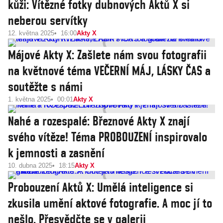
kůži: Vítězné fotky dubnových Aktů X si
neberou servítky
12. května 2025
16:00
Akty X
Májové Akty X: Zašlete nám svou fotografii
na květnové téma VEČERNÍ MÁJ, LÁSKY ČAS a
soutěžte s námi
1. května 2025
00:01
Akty X
Nahé a rozespalé: Březnové Akty X znají
svého vítěze! Téma PROBOUZENÍ inspirovalo
k jemnosti a zasnění
10. dubna 2025
18:15
Akty X
Probouzení Aktů X: Umělá inteligence si
zkusila umění aktové fotografie. A moc jí to
nešlo. Přesvědčte se v galerii