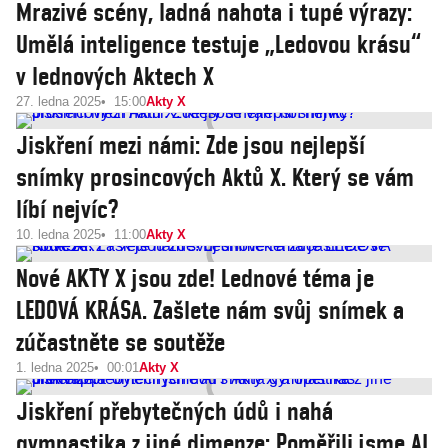
Mrazivé scény, ladná nahota i tupé výrazy:
Umělá inteligence testuje „Ledovou krásu“
v lednových Aktech X
27. ledna 2025
15:00
Akty X
Jiskření mezi námi: Zde jsou nejlepší
snímky prosincových Aktů X. Který se vám
líbí nejvíc?
10. ledna 2025
11:00
Akty X
Nové AKTY X jsou zde! Lednové téma je
LEDOVÁ KRÁSA. Zašlete nám svůj snímek a
zúčastněte se soutěže
1. ledna 2025
00:01
Akty X
Jiskření přebytečných údů i nahá
gymnastika z jiné dimenze: Poměřili jsme AI