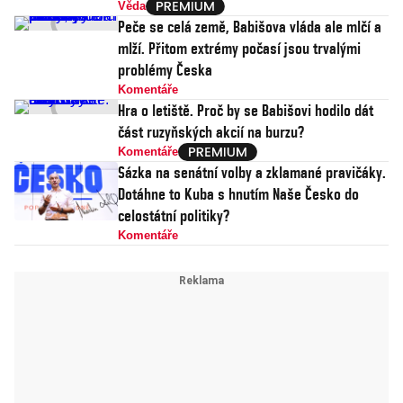
Věda
Peče se celá země, Babišova vláda ale mlčí a
mlží. Přitom extrémy počasí jsou trvalými
problémy Česka
Komentáře
Hra o letiště. Proč by se Babišovi hodilo dát
část ruzyňských akcií na burzu?
Komentáře
Sázka na senátní volby a zklamané pravičáky.
Dotáhne to Kuba s hnutím Naše Česko do
celostátní politiky?
Komentáře