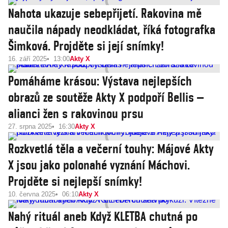
Nahota ukazuje sebepřijetí. Rakovina mě
naučila nápady neodkládat, říká fotografka
Šimková. Projděte si její snímky!
16. září 2025
13:00
Akty X
Pomáháme krásou: Výstava nejlepších
obrazů ze soutěže Akty X podpoří Bellis –
alianci žen s rakovinou prsu
27. srpna 2025
16:30
Akty X
Rozkvetlá těla a večerní touhy: Májové Akty
X jsou jako polonahé vyznání Máchovi.
Projděte si nejlepší snímky!
10. června 2025
06:10
Akty X
Nahý rituál aneb Když KLETBA chutná po