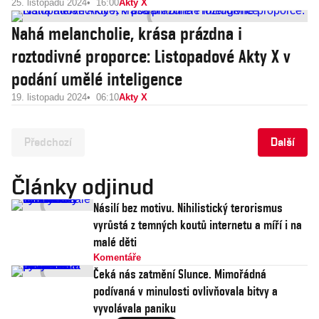
25. listopadu 2024
16:00
Akty X
Nahá melancholie, krása prázdna i
roztodivné proporce: Listopadové Akty X v
podání umělé inteligence
19. listopadu 2024
06:10
Akty X
Předchozí
Další
Články odjinud
Násilí bez motivu. Nihilistický terorismus
vyrůstá z temných koutů internetu a míří i na
malé děti
Komentáře
Čeká nás zatmění Slunce. Mimořádná
podívaná v minulosti ovlivňovala bitvy a
vyvolávala paniku