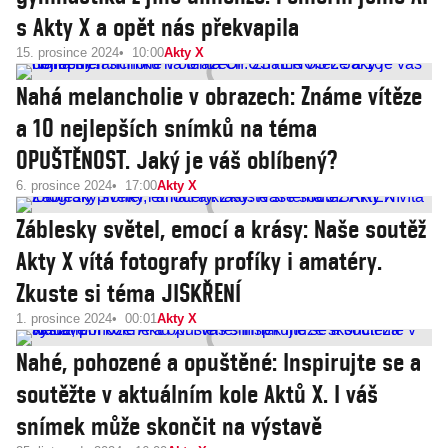
s Akty X a opět nás překvapila
15. prosince 2024
10:00
Akty X
Nahá melancholie v obrazech: Známe vítěze
a 10 nejlepších snímků na téma
OPUŠTĚNOST. Jaký je váš oblíbený?
6. prosince 2024
17:00
Akty X
Záblesky světel, emocí a krásy: Naše soutěž
Akty X vítá fotografy profíky i amatéry.
Zkuste si téma JISKŘENÍ
1. prosince 2024
00:01
Akty X
Nahé, pohozené a opuštěné: Inspirujte se a
soutěžte v aktuálním kole Aktů X. I váš
snímek může skončit na výstavě