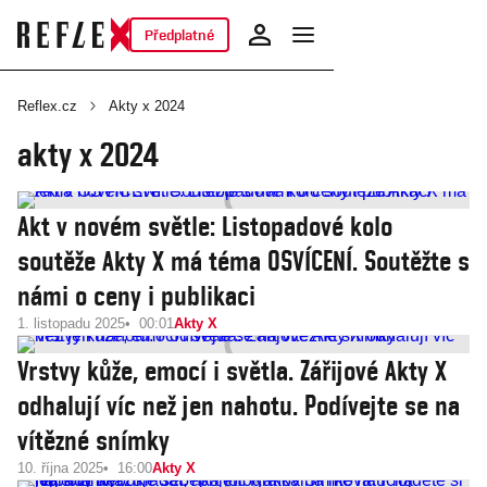
Předplatné
Reflex.cz
Akty x 2024
akty x 2024
Akt v novém světle: Listopadové kolo
soutěže Akty X má téma OSVÍCENÍ. Soutěžte s
námi o ceny i publikaci
1. listopadu 2025
00:01
Akty X
Vrstvy kůže, emocí i světla. Zářijové Akty X
odhalují víc než jen nahotu. Podívejte se na
vítězné snímky
10. října 2025
16:00
Akty X