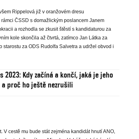
ovšem Rippelová již v oranžovém dresu
y v rámci ČSSD s domažlickým poslancem Janem
racii a rozhodla se zkusit štěstí s kandidaturou za
ím kole skončila až čtvrtá, zatímco Jan Látka za
 starostu za ODS Rudolfa Salvetra a udržel obvod i
s 2023: Kdy začíná a končí, jaká je jeho
 a proč ho ještě nezrušili
t. V cestě mu bude stát zejména kandidát hnutí ANO,