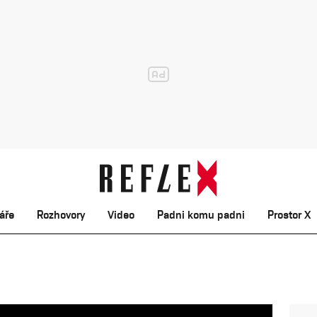
áře
Rozhovory
Video
Padni komu padni
Prostor X