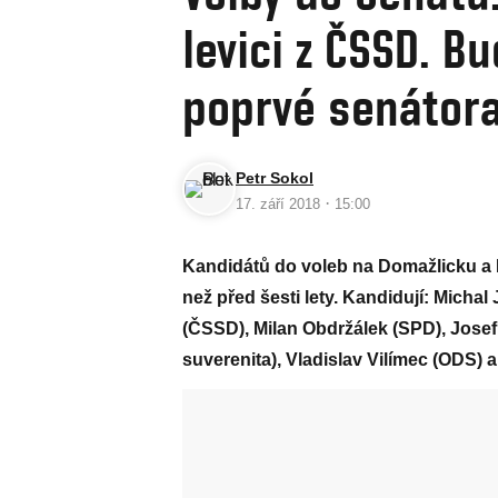
levici z ČSSD. B
poprvé senátora
Petr Sokol
·
17. září 2018
15:00
Kandidátů do voleb na Domažlicku a 
než před šesti lety. Kandidují: Michal 
(ČSSD), Milan Obdržálek (SPD), Jose
suverenita), Vladislav Vilímec (ODS) 