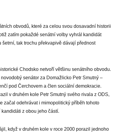
tních obvodů, které za celou svou dosavadní historii
tiž zatím pokaždé senátní volby vyhrál kandidát
šetrní, tak trochu překvapivě dávají přednost
istorické Chodsko netvoří většinu senátního obvodu.
í novodobý senátor za Domažlicko Petr Smutný –
Klenčí pod Čerchovem a člen sociální demokracie.
azil v druhém kole Petr Smutný svého rivala z ODS,
e začal odehrávat i mimopolitický příběh tohoto
kandidáti z obou jeho částí.
jil, když v druhém kole v roce 2000 porazil jednoho