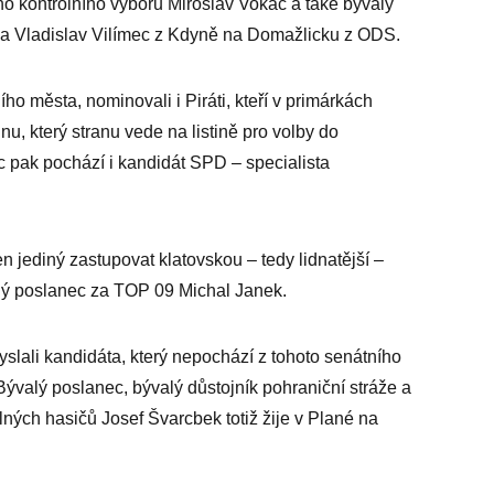
ho kontrolního výboru Miroslav Vokáč a také bývalý
a Vladislav Vilímec z Kdyně na Domažlicku z ODS.
o města, nominovali i Piráti, kteří v primárkách
inu, který stranu vede na listině pro volby do
c pak pochází i kandidát SPD – specialista
n jediný zastupovat klatovskou – tedy lidnatější –
alý poslanec za TOP 09 Michal Janek.
slali kandidáta, který nepochází z tohoto senátního
Bývalý poslanec, bývalý důstojník pohraniční stráže a
lných hasičů Josef Švarcbek totiž žije v Plané na