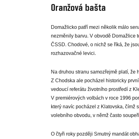
Oranžová bašta
Domažlicko patří mezi několik málo sená
nezměnily barvu. V obvodě Domažlice to
ČSSD. Chodové, o nichž se říká, že jsou 
rozhazovačné levici.
Na druhou stranu samozřejmě platí, že h
Z Chodska ale pocházel historicky prvn
vedoucí referátu životního prostředí z 
V premiérových volbách v roce 1996 por
který navíc pocházel z Klatovska, čímž s
volebního obvodu, v němž často soupeří 
O čtyři roky později Smutný mandát obhá