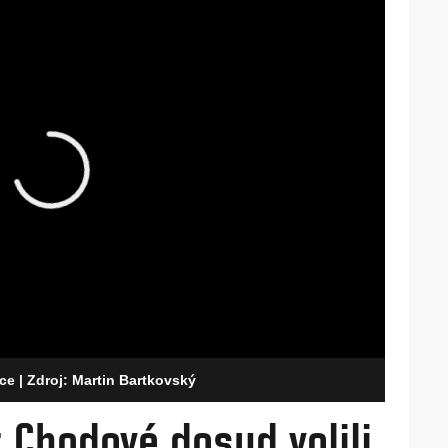
ice
| Zdroj: Martin Bartkovský
 Chodové dosud volili