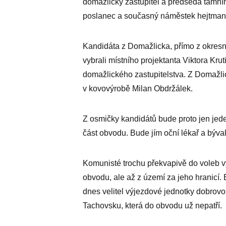
domažlický zastupitel a předseda tamní
poslanec a současný náměstek hejtman
Kandidáta z Domažlicka, přímo z okresníh
vybrali místního projektanta Viktora Krut
domažlického zastupitelstva. Z Domažli
v kovovýrobě Milan Obdržálek.
Z osmičky kandidátů bude proto jen jede
část obvodu. Bude jím oční lékař a býv
Komunisté trochu překvapivě do voleb vy
obvodu, ale až z území za jeho hranicí. 
dnes velitel výjezdové jednotky dobrovo
Tachovsku, která do obvodu už nepatří.