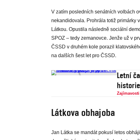
V zatím posledních senátních volbách 
nekandidovala. Prohrála totiž primárk
Látkou. Opustila následně sociální demok
SPOZ – tedy zemanovce. Jenže už v prvn
ČSSD v druhém kole porazil klatovského
na dalších šest let pro ČSSD.
Letní ča
historie
Zajímavosti
Látkova obhajoba
Jan Látka se mandát pokusí letos obháji