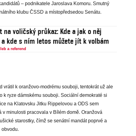
 kandidátů – podnikatele Jaroslava Komoru. Smutný
enátního klubu ČSSD a místopředsedou Senátu.
t na voličský průkaz: Kde a jak o něj
 a kde s ním letos můžete jít k volbám
leb a referend
 vrátil k oranžovo-modrému souboji, tentokrát už ale
o k ryze dámskému souboji. Sociální demokraté si
ušice na Klatovsku Jitku Rippelovou a ODS sem
á v minulosti pracovala v Bílém domě. Oranžová
sušické starostky, čímž se senátní mandát poprvé a
i obvodu.