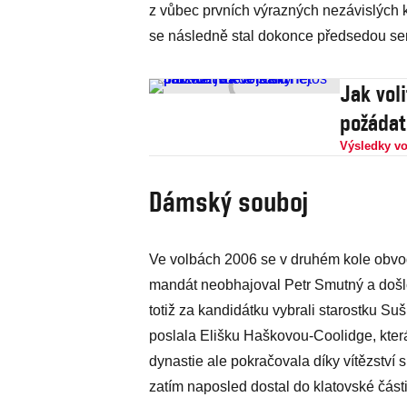
z vůbec prvních výrazných nezávislých
se následně stal dokonce předsedou s
Jak voli
požádat
Výsledky vo
Dámský souboj
Ve volbách 2006 se v druhém kole obvod
mandát neobhajoval Petr Smutný a došl
totiž za kandidátku vybrali starostku S
poslala Elišku Haškovou-Coolidge, kter
dynastie ale pokračovala díky vítězství 
zatím naposled dostal do klatovské část