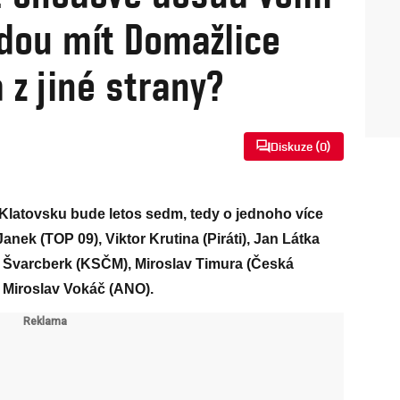
udou mít Domažlice
 z jiné strany?
Diskuze (
0
)
Klatovsku bude letos sedm, tedy o jednoho více
Janek (TOP 09), Viktor Krutina (Piráti), Jan Látka
f Švarcberk (KSČM), Miroslav Timura (Česká
a Miroslav Vokáč (ANO).