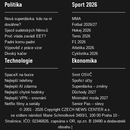
Politika
Sport 2026
Nová superdávka: kdo na ní
MMA
dosáhne?
Fotbal 2026/27
Sjezd sudetských Němců
Hokej 2026
Proč vláda zavádí EET?
Tenis 2026
Padni komu padni
F1 2026
Výpověď z práce vzor
Atletika 2026
Divoký kačer
Cyklistika 2026
Technologie
Ekonomika
SpaceX na burze
Smrt OSVČ
Nejlepší telefony
Spořicí účty
Nejlepší AI zdarma
Superdávka – změny
Nejlepší chytré hodinky
Důchody 2027
Nejlepší VPN – srovnání
Minimální mzda 2027
Netflix filmy a seriály
Senior Pas – slevy
© 2001 - 2026 Copyright
CZECH NEWS CENTER a.s.
se sídlem náměstí Marie Schmolkové 3493/1, 100 00 Praha 10 -
Strašnice, IČO: 02346826, zapsána v OR, sp.zn. B 19490 a dodavatelé
obsahu