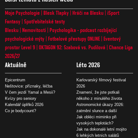
Moje Psychologie
Blesk Tlapky
Hráči na Blesku
iSport
Fantasy
Spotřebitelské testy
Blesku
Nemovitosti
Psychologika - podcast rozbíjející
psychologické mýty
Fotbalové přestupy ONLINE
Eventový
prostor Level 9
OKTAGON 92: Szabová vs. Pudilová
Chance Liga
2026/27
Aktuálně
Léto 2026
Epicentrum
Karlovarský filmový festival
Neštovice: příznaky, léčba
2026
V čem jezdí Yamal a Mesii?
Znamení, že jste potkali
Kvízy pro seniory
někoho z minulého života
Kalendář úplňků 2026
Astronomické úkazy 2026:
Co je bodycount?
zatmění slunce a další
Jak obléci miminko při
vysokých teplotách?
Jak na dokonalé letní mojito
6 lehkých letních salátů