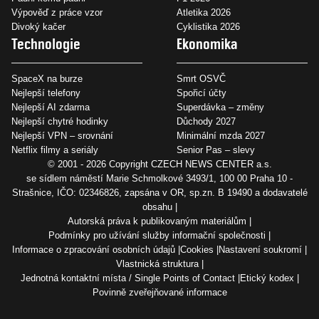
Výpověď z práce vzor
Atletika 2026
Divoký kačer
Cyklistika 2026
Technologie
Ekonomika
SpaceX na burze
Smrt OSVČ
Nejlepší telefony
Spořicí účty
Nejlepší AI zdarma
Superdávka – změny
Nejlepší chytré hodinky
Důchody 2027
Nejlepší VPN – srovnání
Minimální mzda 2027
Netflix filmy a seriály
Senior Pas – slevy
© 2001 - 2026 Copyright
CZECH NEWS CENTER a.s.
se sídlem náměstí Marie Schmolkové 3493/1, 100 00 Praha 10 -
Strašnice, IČO: 02346826, zapsána v OR, sp.zn. B 19490 a dodavatelé
obsahu
Autorská práva k publikovaným materiálům
Podmínky pro užívání služby informační společnosti
Informace o zpracování osobních údajů
Cookies
Nastavení soukromí
Vlastnická struktura
Jednotná kontaktní místa / Single Points of Contact
Etický kodex
Povinně zveřejňované informace