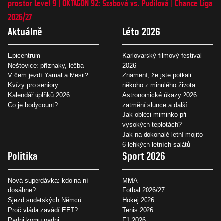
prostor Level 9
OKTAGON 92: Szabová vs. Pudilová
Chance Liga
2026/27
Aktuálně
Léto 2026
Epicentrum
Karlovarský filmový festival
Neštovice: příznaky, léčba
2026
V čem jezdí Yamal a Mesii?
Znamení, že jste potkali
Kvízy pro seniory
někoho z minulého života
Kalendář úplňků 2026
Astronomické úkazy 2026:
Co je bodycount?
zatmění slunce a další
Jak obléci miminko při
vysokých teplotách?
Jak na dokonalé letní mojito
6 lehkých letních salátů
Politika
Sport 2026
Nová superdávka: kdo na ní
MMA
dosáhne?
Fotbal 2026/27
Sjezd sudetských Němců
Hokej 2026
Proč vláda zavádí EET?
Tenis 2026
Padni komu padni
F1 2026