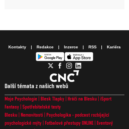
Kontakty
Redakce
Inzerce
RSS
Kariéra
Další témata z našich webů
Moje Psychologie
Blesk Tlapky
Hráči na Blesku
iSport
Fantasy
Spotřebitelské testy
Blesku
Nemovitosti
Psychologika - podcast rozbíjející
psychologické mýty
Fotbalové přestupy ONLINE
Eventový