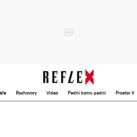
áře
Rozhovory
Video
Padni komu padni
Prostor X