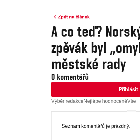
Zpět na článek
A co teď? Norsk
zpěvák byl „omy
městské rady
0 komentářů
Přihlási
Výběr redakce
Nejlépe hodnocené
Vše
Seznam komentářů je prázdný.