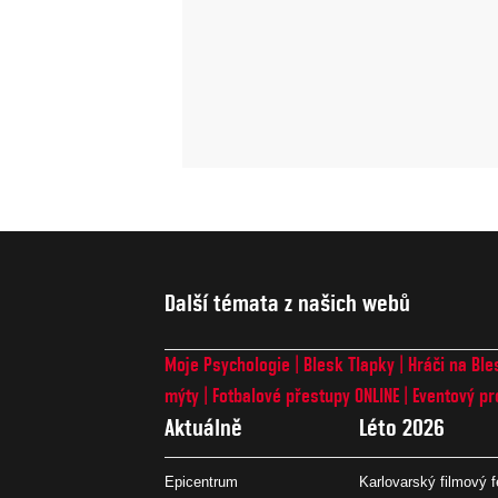
Další témata z našich webů
Moje Psychologie
Blesk Tlapky
Hráči na Ble
mýty
Fotbalové přestupy ONLINE
Eventový pr
Aktuálně
Léto 2026
Epicentrum
Karlovarský filmový f