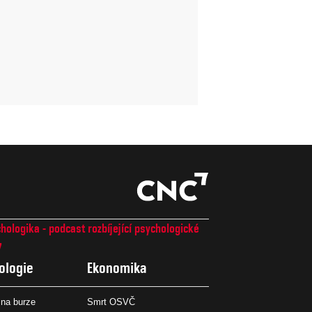
hologika - podcast rozbíjející psychologické
7
ologie
Ekonomika
na burze
Smrt OSVČ