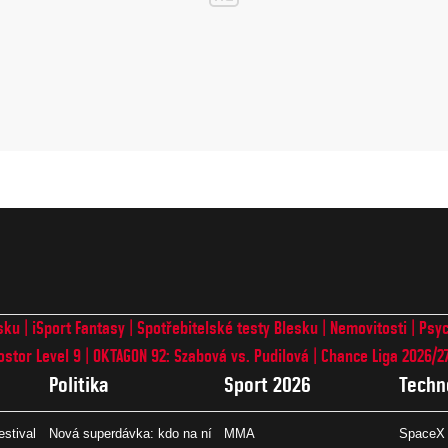
sku
iSport Fantasy
Spotřebitelské testy Blesku
Nemovitosti
Psyc
ostor Level 9
OKTAGON 92: Szabová vs. Pudilová
Chance Liga 2026/2
Politika
Sport 2026
Techn
estival
Nová superdávka: kdo na ní
MMA
SpaceX 