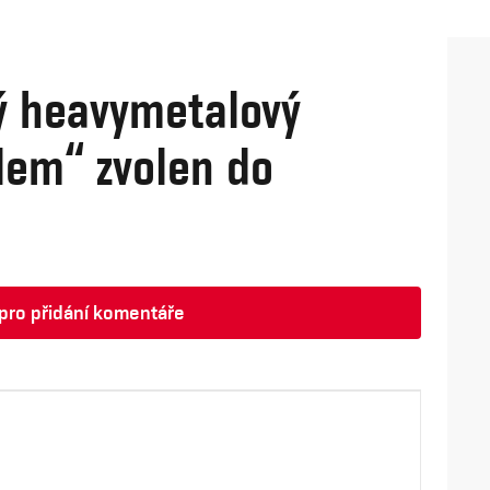
ý heavymetalový
lem“ zvolen do
t pro přidání komentáře