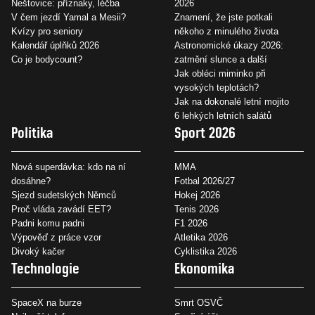
Neštovice: příznaky, léčba
2026
V čem jezdí Yamal a Mesii?
Znamení, že jste potkali
Kvízy pro seniory
někoho z minulého života
Kalendář úplňků 2026
Astronomické úkazy 2026:
Co je bodycount?
zatmění slunce a další
Jak obléci miminko při
vysokých teplotách?
Jak na dokonalé letní mojito
6 lehkých letních salátů
Politika
Sport 2026
Nová superdávka: kdo na ní
MMA
dosáhne?
Fotbal 2026/27
Sjezd sudetských Němců
Hokej 2026
Proč vláda zavádí EET?
Tenis 2026
Padni komu padni
F1 2026
Výpověď z práce vzor
Atletika 2026
Divoký kačer
Cyklistika 2026
Technologie
Ekonomika
SpaceX na burze
Smrt OSVČ