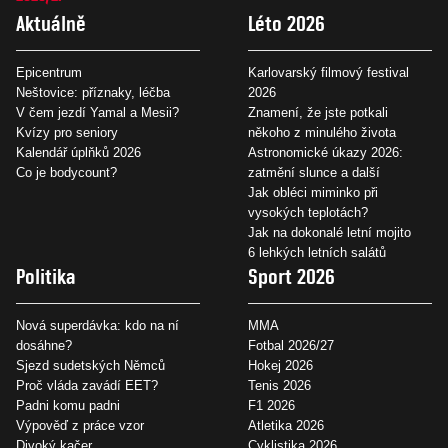
Aktuálně
Léto 2026
Epicentrum
Karlovarský filmový festival
Neštovice: příznaky, léčba
2026
V čem jezdí Yamal a Mesii?
Znamení, že jste potkali
Kvízy pro seniory
někoho z minulého života
Kalendář úplňků 2026
Astronomické úkazy 2026:
Co je bodycount?
zatmění slunce a další
Jak obléci miminko při
vysokých teplotách?
Jak na dokonalé letní mojito
6 lehkých letních salátů
Politika
Sport 2026
Nová superdávka: kdo na ní
MMA
dosáhne?
Fotbal 2026/27
Sjezd sudetských Němců
Hokej 2026
Proč vláda zavádí EET?
Tenis 2026
Padni komu padni
F1 2026
Výpověď z práce vzor
Atletika 2026
Divoký kačer
Cyklistika 2026