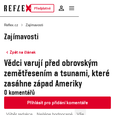
Předplatné
Reflex.cz
Zajímavosti
Zajímavosti
Zpět na článek
Vědci varují před obrovským
zemětřesením a tsunami, které
zasáhne západ Ameriky
0 komentářů
Přihlásit pro přidání komentáře
Výběr redakce
Nejlépe hodnocené
Vše