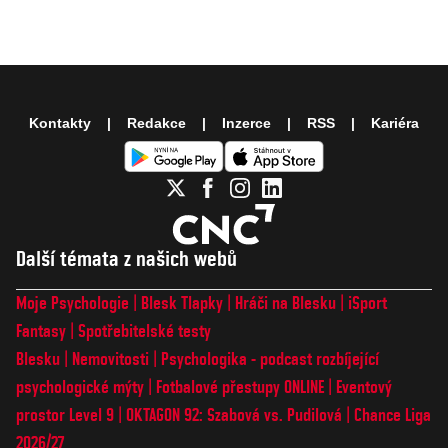
Kontakty
Redakce
Inzerce
RSS
Kariéra
Další témata z našich webů
Moje Psychologie
Blesk Tlapky
Hráči na Blesku
iSport
Fantasy
Spotřebitelské testy
Blesku
Nemovitosti
Psychologika - podcast rozbíjející
psychologické mýty
Fotbalové přestupy ONLINE
Eventový
prostor Level 9
OKTAGON 92: Szabová vs. Pudilová
Chance Liga
2026/27