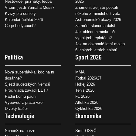
Neštovice: příznaky, léčba
2026
V čem jezdí Yamal a Mesii?
Znamení, že jste potkali
Kvízy pro seniory
někoho z minulého života
Kalendář úplňků 2026
Astronomické úkazy 2026:
Co je bodycount?
zatmění slunce a další
Jak obléci miminko při
vysokých teplotách?
Jak na dokonalé letní mojito
6 lehkých letních salátů
Politika
Sport 2026
Nová superdávka: kdo na ní
MMA
dosáhne?
Fotbal 2026/27
Sjezd sudetských Němců
Hokej 2026
Proč vláda zavádí EET?
Tenis 2026
Padni komu padni
F1 2026
Výpověď z práce vzor
Atletika 2026
Divoký kačer
Cyklistika 2026
Technologie
Ekonomika
SpaceX na burze
Smrt OSVČ