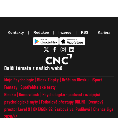
Kontakty
Redakce
Inzerce
RSS
Kariéra
Další témata z našich webů
Moje Psychologie
Blesk Tlapky
Hráči na Blesku
iSport
Fantasy
Spotřebitelské testy
Blesku
Nemovitosti
Psychologika - podcast rozbíjející
psychologické mýty
Fotbalové přestupy ONLINE
Eventový
prostor Level 9
OKTAGON 92: Szabová vs. Pudilová
Chance Liga
2026/27