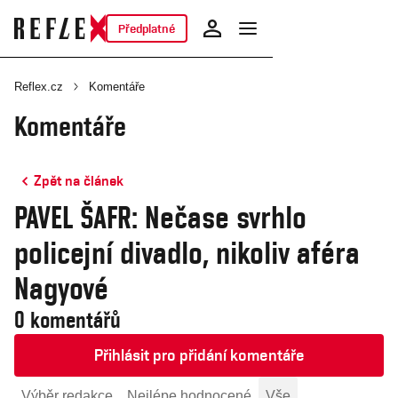
Předplatné
Reflex.cz
Komentáře
Komentáře
Zpět na článek
PAVEL ŠAFR: Nečase svrhlo
policejní divadlo, nikoliv aféra
Nagyové
0 komentářů
Přihlásit pro přidání komentáře
Výběr redakce
Nejlépe hodnocené
Vše