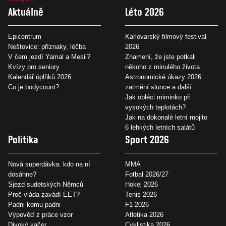
Aktuálně
Léto 2026
Epicentrum
Karlovarský filmový festival
Neštovice: příznaky, léčba
2026
V čem jezdí Yamal a Mesii?
Znamení, že jste potkali
Kvízy pro seniory
někoho z minulého života
Kalendář úplňků 2026
Astronomické úkazy 2026:
Co je bodycount?
zatmění slunce a další
Jak obléci miminko při
vysokých teplotách?
Jak na dokonalé letní mojito
6 lehkých letních salátů
Politika
Sport 2026
Nová superdávka: kdo na ní
MMA
dosáhne?
Fotbal 2026/27
Sjezd sudetských Němců
Hokej 2026
Proč vláda zavádí EET?
Tenis 2026
Padni komu padni
F1 2026
Výpověď z práce vzor
Atletika 2026
Divoký kačer
Cyklistika 2026