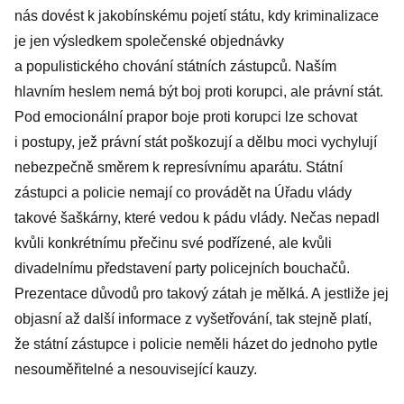
nás dovést k jakobínskému pojetí státu, kdy kriminalizace
je jen výsledkem společenské objednávky
a populistického chování státních zástupců. Naším
hlavním heslem nemá být boj proti korupci, ale právní stát.
Pod emocionální prapor boje proti korupci lze schovat
i postupy, jež právní stát poškozují a dělbu moci vychylují
nebezpečně směrem k represívnímu aparátu. Státní
zástupci a policie nemají co provádět na Úřadu vlády
takové šaškárny, které vedou k pádu vlády. Nečas nepadl
kvůli konkrétnímu přečinu své podřízené, ale kvůli
divadelnímu představení party policejních bouchačů.
Prezentace důvodů pro takový zátah je mělká. A jestliže jej
objasní až další informace z vyšetřování, tak stejně platí,
že státní zástupce i policie neměli házet do jednoho pytle
nesouměřitelné a nesouvisející kauzy.