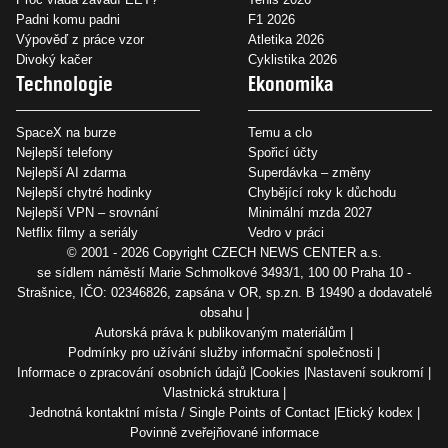
Padni komu padni
F1 2026
Výpověď z práce vzor
Atletika 2026
Divoký kačer
Cyklistika 2026
Technologie
Ekonomika
SpaceX na burze
Temu a clo
Nejlepší telefony
Spořicí účty
Nejlepší AI zdarma
Superdávka – změny
Nejlepší chytré hodinky
Chybějící roky k důchodu
Nejlepší VPN – srovnání
Minimální mzda 2027
Netflix filmy a seriály
Vedro v práci
© 2001 - 2026 Copyright
CZECH NEWS CENTER a.s.
se sídlem náměstí Marie Schmolkové 3493/1, 100 00 Praha 10 -
Strašnice, IČO: 02346826, zapsána v OR, sp.zn. B 19490 a dodavatelé
obsahu
Autorská práva k publikovaným materiálům
Podmínky pro užívání služby informační společnosti
Informace o zpracování osobních údajů
Cookies
Nastavení soukromí
Vlastnická struktura
Jednotná kontaktní místa / Single Points of Contact
Etický kodex
Povinně zveřejňované informace