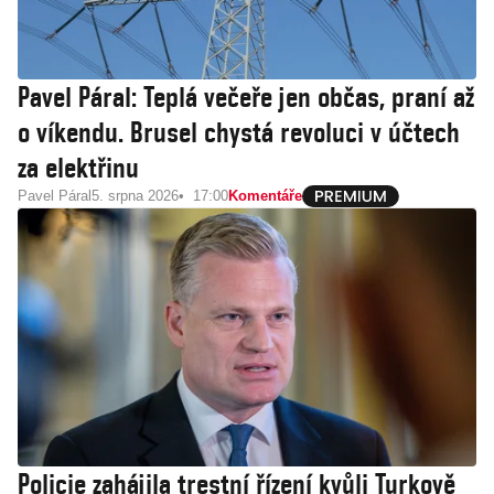
Pavel Páral: Teplá večeře jen občas, praní až
o víkendu. Brusel chystá revoluci v účtech
za elektřinu
Pavel Páral
5. srpna 2026
17:00
Komentáře
Policie zahájila trestní řízení kvůli Turkově