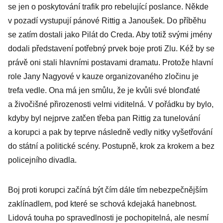
se jen o poskytování trafik pro rebelující poslance. Někde
v pozadí vystupují pánové Rittig a Janoušek. Do příběhu
se zatím dostali jako Pilát do Creda. Aby totiž svými jmény
dodali představení potřebný prvek boje proti Zlu. Kéž by se
právě oni stali hlavními postavami dramatu. Protože hlavní
role Jany Nagyové v kauze organizovaného zločinu je
trefa vedle. Ona má jen smůlu, že je kvůli své blonďaté
a živočišné přirozenosti velmi viditelná. V pořádku by bylo,
kdyby byl nejprve zatčen třeba pan Rittig za tunelování
a korupci a pak by teprve následně vedly nitky vyšetřování
do státní a politické scény. Postupně, krok za krokem a bez
policejního divadla.
Boj proti korupci začíná být čím dále tím nebezpečnějším
zaklínadlem, pod které se schová kdejaká hanebnost.
Lidová touha po spravedlnosti je pochopitelná, ale nesmí