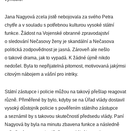
Jana Nagyová zcela jistě nebojovala za svého Petra
chytře a v souladu s potřebnou kulturou vysoké státní
funkce. Žádost na Vojenské obranné zpravodajství
o sledování Nečasovy ženy je skandální a Nečasova
politická zodpovědnost je jasná. Zároveň ale nešlo
o takové drama, jak to vypadá. K žádné újmě nikdo
nedošel. Byla to nepřijatelná pitomost, motivovaná jakýmsi
citovým nábojem a vášní pro intriky.
Státní zástupce i policie můžou na takový přešlap reagovat
různě. Přiměřené by bylo, kdyby se na Úřad vlády dostavil
vysoký důstojník policie s pověřením státního zástupce
a seznámil by s takovou skutečností předsedu vlády. Paní
Nagyová by byla na minutu zbavena funkce a následně