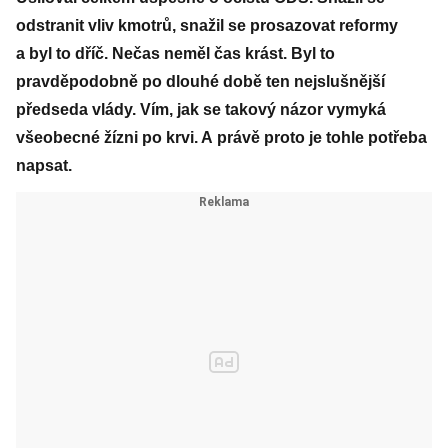
odstranit vliv kmotrů, snažil se prosazovat reformy
a byl to dříč. Nečas neměl čas krást. Byl to
pravděpodobně po dlouhé době ten nejslušnější
předseda vlády. Vím, jak se takový názor vymyká
všeobecné žízni po krvi. A právě proto je tohle potřeba
napsat.