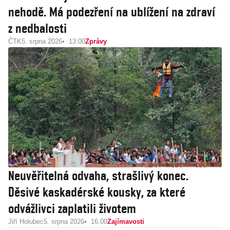
nehodě. Má podezření na ublížení na zdraví
z nedbalosti
ČTK
5. srpna 2026
13:00
Zprávy
Neuvěřitelná odvaha, strašlivý konec.
Děsivé kaskadérské kousky, za které
odvážlivci zaplatili životem
Jiří Holubec
5. srpna 2026
16:00
Zajímavosti