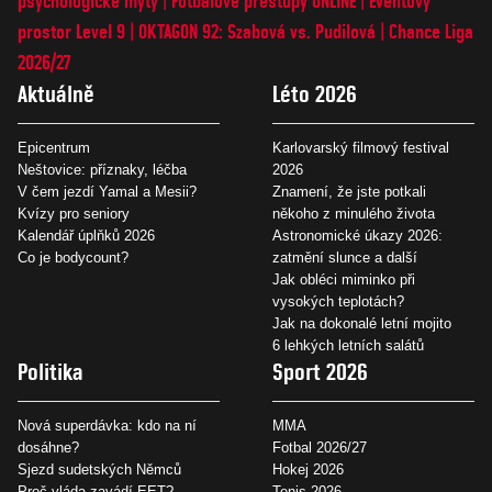
psychologické mýty
Fotbalové přestupy ONLINE
Eventový
prostor Level 9
OKTAGON 92: Szabová vs. Pudilová
Chance Liga
2026/27
Aktuálně
Léto 2026
Epicentrum
Karlovarský filmový festival
Neštovice: příznaky, léčba
2026
V čem jezdí Yamal a Mesii?
Znamení, že jste potkali
Kvízy pro seniory
někoho z minulého života
Kalendář úplňků 2026
Astronomické úkazy 2026:
Co je bodycount?
zatmění slunce a další
Jak obléci miminko při
vysokých teplotách?
Jak na dokonalé letní mojito
6 lehkých letních salátů
Politika
Sport 2026
Nová superdávka: kdo na ní
MMA
dosáhne?
Fotbal 2026/27
Sjezd sudetských Němců
Hokej 2026
Proč vláda zavádí EET?
Tenis 2026