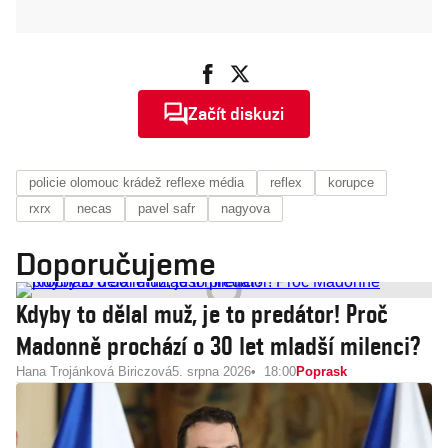
Začít diskuzi
policie olomouc krádež reflexe média
reflex
korupce
rxrx
necas
pavel safr
nagyova
Doporučujeme
Kdyby to dělal muž, je to predátor! Proč
Madonně prochází o 30 let mladší milenci?
Hana Trojánková Biriczová
5. srpna 2026
18:00
Poprask