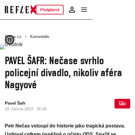
Předplatné
Reflex.cz
Komentáře
PAVEL ŠAFR: Nečase svrhlo
policejní divadlo, nikoliv aféra
Nagyové
Pavel Šafr
0
·
19. června 2013
06:00
Petr Nečas vstoupí do historie jako tragická postava.
Usiloval celkem úspěšně o očistu ODS. Snažil se