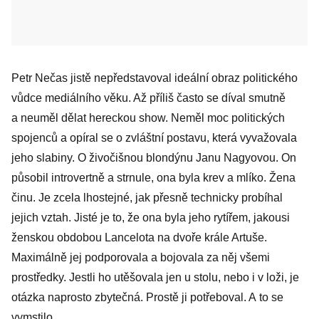
Petr Nečas jistě nepředstavoval ideál­ní obraz politického
vůdce mediálního věku. Až příliš často se díval smutně
a neuměl dělat hereckou show. Neměl moc politických
spojenců a opíral se o zvláštní postavu, která vyvažovala
jeho slabiny. O živočišnou blondýnu Janu Nagyovou. On
působil introvertně a strnule, ona byla krev a mlíko. Žena
činu. Je zcela lhostejné, jak přesně technicky probíhal
jejich vztah. Jisté je to, že ona byla jeho rytířem, jakousi
ženskou obdobou Lancelota na dvoře krále Artuše.
Maximálně jej podporovala a bojovala za něj všemi
prostředky. Jestli ho utěšovala jen u stolu, nebo i v loži, je
otázka naprosto zbytečná. Prostě ji potřeboval. A to se
vymstilo.