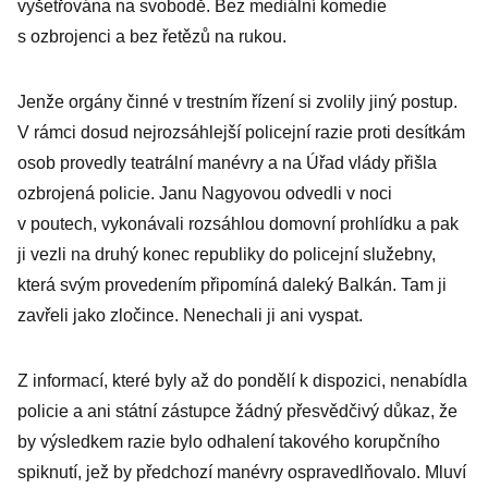
vyšetřována na svobodě. Bez mediální komedie
s ozbrojenci a bez řetězů na rukou.
Jenže orgány činné v trestním řízení si zvolily jiný postup.
V rámci dosud nejrozsáhlejší policejní razie proti desítkám
osob provedly teatrální manévry a na Úřad vlády přišla
ozbrojená policie. Janu Nagyovou odvedli v noci
v poutech, vykonávali rozsáhlou domovní prohlídku a pak
ji vezli na druhý konec republiky do policejní služebny,
která svým provedením připomíná daleký Balkán. Tam ji
zavřeli jako zločince. Nenechali ji ani vyspat.
Z informací, které byly až do pondělí k dispozici, nenabídla
policie a ani státní zástupce žádný přesvědčivý důkaz, že
by výsledkem razie bylo odhalení takového korupčního
spiknutí, jež by předchozí manévry ospravedlňovalo. Mluví