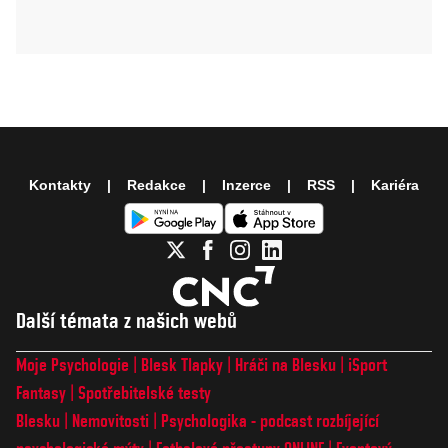
Kontakty
Redakce
Inzerce
RSS
Kariéra
Další témata z našich webů
Moje Psychologie
Blesk Tlapky
Hráči na Blesku
iSport
Fantasy
Spotřebitelské testy
Blesku
Nemovitosti
Psychologika - podcast rozbíjející