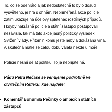
To, co se odehrálo a jak nedostatečně to bylo dosud
vysvětleno, je hra s ohněm. Nepřiměřená akce policie
zatím ukazuje na účelový spletenec rozdílných případů.
I kdyby nakrásně policie a státní zástupci postupovali
nezávisle, tak má tato akce jasný politický výsledek.
Svržení vlády. Přitom nikomu ještě nebyla dokázána vina.
A skutečná mafie se celou dobu válela někde u moře.
Policie nesmí dělat politiku. To je ­nepřijatelné.
Pádu Petra Nečase se věnujeme podrobně ve
čtvrtečním Reflexu, kde najdete:
Komentář Bohumila Pečinky o ambicích státních
zástupců