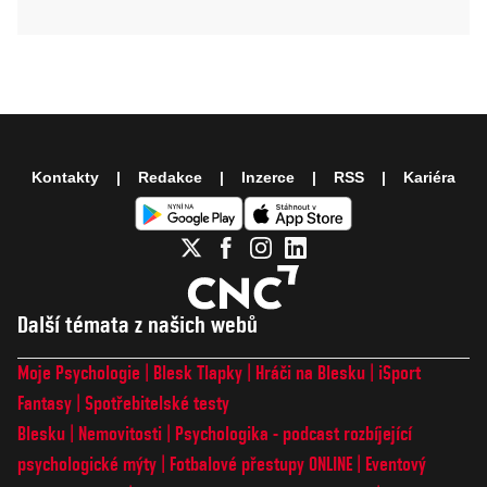
Kontakty
Redakce
Inzerce
RSS
Kariéra
Další témata z našich webů
Moje Psychologie
Blesk Tlapky
Hráči na Blesku
iSport
Fantasy
Spotřebitelské testy
Blesku
Nemovitosti
Psychologika - podcast rozbíjející
psychologické mýty
Fotbalové přestupy ONLINE
Eventový