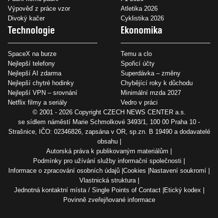
Výpověď z práce vzor
Atletika 2026
Divoký kačer
Cyklistika 2026
Technologie
Ekonomika
SpaceX na burze
Temu a clo
Nejlepší telefony
Spořicí účty
Nejlepší AI zdarma
Superdávka – změny
Nejlepší chytré hodinky
Chybějící roky k důchodu
Nejlepší VPN – srovnání
Minimální mzda 2027
Netflix filmy a seriály
Vedro v práci
© 2001 - 2026 Copyright
CZECH NEWS CENTER a.s.
se sídlem náměstí Marie Schmolkové 3493/1, 100 00 Praha 10 -
Strašnice, IČO: 02346826, zapsána v OR, sp.zn. B 19490 a dodavatelé
obsahu
Autorská práva k publikovaným materiálům
Podmínky pro užívání služby informační společnosti
Informace o zpracování osobních údajů
Cookies
Nastavení soukromí
Vlastnická struktura
Jednotná kontaktní místa / Single Points of Contact
Etický kodex
Povinně zveřejňované informace