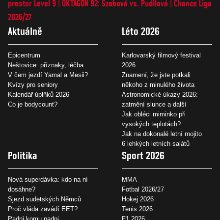
prostor Level 9
OKTAGON 92: Szabová vs. Pudilová
Chance Liga
2026/27
Aktuálně
Léto 2026
Epicentrum
Karlovarský filmový festival
Neštovice: příznaky, léčba
2026
V čem jezdí Yamal a Mesii?
Znamení, že jste potkali
Kvízy pro seniory
někoho z minulého života
Kalendář úplňků 2026
Astronomické úkazy 2026:
Co je bodycount?
zatmění slunce a další
Jak obléci miminko při
vysokých teplotách?
Jak na dokonalé letní mojito
6 lehkých letních salátů
Politika
Sport 2026
Nová superdávka: kdo na ní
MMA
dosáhne?
Fotbal 2026/27
Sjezd sudetských Němců
Hokej 2026
Proč vláda zavádí EET?
Tenis 2026
Padni komu padni
F1 2026