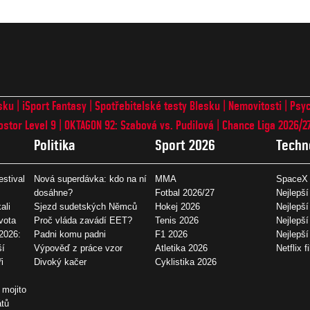
sku
iSport Fantasy
Spotřebitelské testy Blesku
Nemovitosti
Psyc
ostor Level 9
OKTAGON 92: Szabová vs. Pudilová
Chance Liga 2026/2
Politika
Sport 2026
Techn
estival
Nová superdávka: kdo na ní
MMA
SpaceX 
dosáhne?
Fotbal 2026/27
Nejlepší
ali
Sjezd sudetských Němců
Hokej 2026
Nejlepší
vota
Proč vláda zavádí EET?
Tenis 2026
Nejlepší
2026:
Padni komu padni
F1 2026
Nejlepš
ší
Výpověď z práce vzor
Atletika 2026
Netflix f
i
Divoký kačer
Cyklistika 2026
 mojito
átů