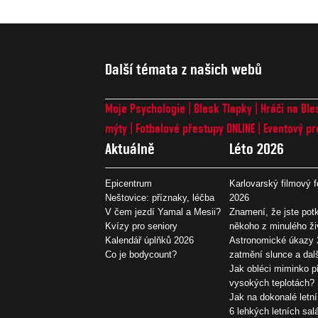
Další témata z našich webů
Moje Psychologie
Blesk Tlapky
Hráči na Ble
mýty
Fotbalové přestupy ONLINE
Eventový pr
Aktuálně
Léto 2026
Epicentrum
Karlovarský filmový f
Neštovice: příznaky, léčba
2026
V čem jezdí Yamal a Mesii?
Znamení, že jste potk
Kvízy pro seniory
někoho z minulého ži
Kalendář úplňků 2026
Astronomické úkazy 
Co je bodycount?
zatmění slunce a dal
Jak obléci miminko př
vysokých teplotách?
Jak na dokonalé letní
6 lehkých letních sal