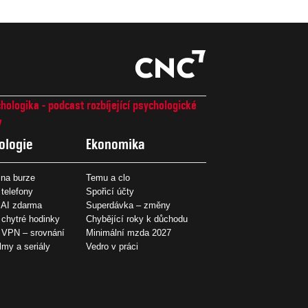
hologika - podcast rozbíjející psychologické
7
ologie
Ekonomika
na burze
Temu a clo
 telefony
Spořicí účty
 AI zdarma
Superdávka – změny
 chytré hodinky
Chybějící roky k důchodu
í VPN – srovnání
Minimální mzda 2027
ilmy a seriály
Vedro v práci