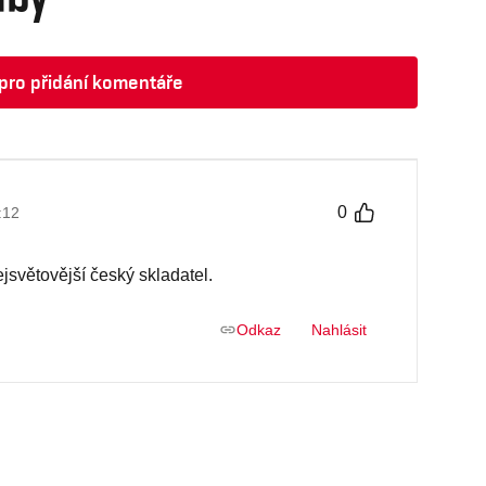
t pro přidání komentáře
0
:12
jsvětovější český skladatel.
Odkaz
Nahlásit