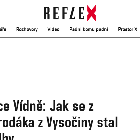
áře
Rozhovory
Video
Padni komu padni
Prostor X
ce Vídně: Jak se z
odáka z Vysočiny stal
dby