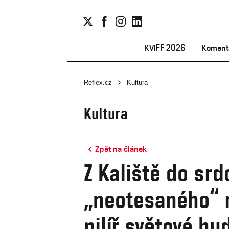
KVIFF 2026
Koment
Reflex.cz
Kultura
Kultura
Zpět na článek
Z Kaliště do srd
„neotesaného“ r
pilíř světové hu