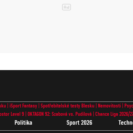
sku
iSport Fantasy
Spotřebitelské testy Blesku
Nemovitosti
Psyc
ostor Level 9
OKTAGON 92: Szabová vs. Pudilová
Chance Liga 2026/2
Politika
Sport 2026
Techn