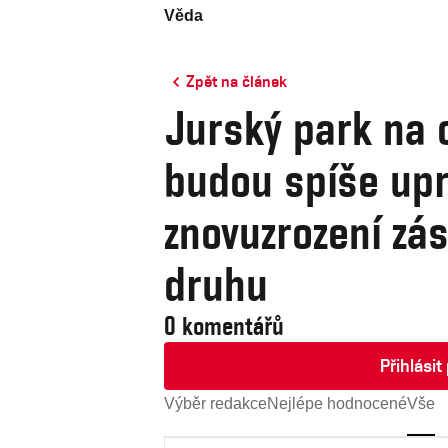
Věda
Zpět na článek
Jurský park na 
budou spíše upr
znovuzrození zá
druhu
0 komentářů
Přihlási
Výběr redakce
Nejlépe hodnocené
Vše