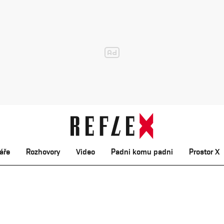
áře
Rozhovory
Video
Padni komu padni
Prostor X