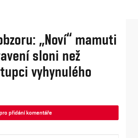
obzoru: „Noví“ mamuti
avení sloni než
stupci vyhynulého
t pro přidání komentáře